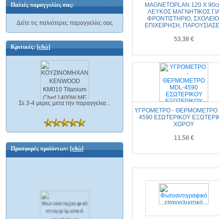
Παλιές παραγγελίες σας:
Δείτε τις παλιότερες παραγγελίες σας
ΕΠΙΧΕΙΡΗΣΗ, ΠΑΡΟΥΣΙΑΣ
53,38 €
Κριτικές:
[εδώ]
Σε 3-4 μερες μετα την παραγγελια...
ΥΓΡΟΜΕΤΡΟ - ΘΕΡΜΟΜΕΤΡΟ 
4590 ΕΣΩΤΕΡΙΚΟΥ ΕΞΩΤΕΡ
ΧΩΡΟΥ
11,58 €
Προσφορές προϊόντων:
[εδώ]