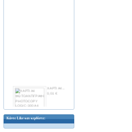
TDA 5665 IC
2,48 €
TDA 5666-5 IC
12,10 €
ΧΑΡΤΙ Α4...
0,01 €
YF-001 OEM
Κάντε Like και κερδίστε:
TELE...
TDA 5700 IC
0,10 €