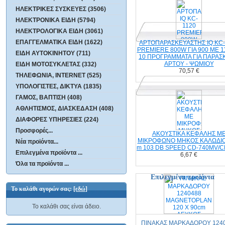
ΗΛΕΚΤΡΙΚΕΣ ΣΥΣΚΕΥΕΣ (3506)
ΗΛΕΚΤΡΟΝΙΚΑ ΕΙΔΗ (5794)
ΗΛΕΚΤΡΟΛΟΓΙΚΑ ΕΙΔΗ (3061)
ΕΠΑΓΓΕΛΜΑΤΙΚΑ ΕΙΔΗ (1622)
ΑΡΤΟΠΑΡΑΣΚΕΥΑΣΤΗΣ IQ KC-
PREMIERE 800W ΓΙΑ 900 ΜΕ 11
10 ΠΡΟΓΡΑΜΜΑΤΑ ΓΙΑ ΠΑΡΑΣ
ΕΙΔΗ ΑΥΤΟΚΙΝΗΤΟΥ (711)
ΑΡΤΟΥ - ΨΩΜΙΟΥ
ΕΙΔΗ ΜΟΤΟΣΥΚΛΕΤΑΣ (332)
70,57 €
ΤΗΛΕΦΩΝΙΑ, INTERNET (525)
ΥΠΟΛΟΓΙΣΤΕΣ, ΔΙΚΤΥΑ (1835)
ΓΑΜΟΣ, ΒΑΠΤΙΣΗ (408)
ΑΘΛΗΤΙΣΜΟΣ, ΔΙΑΣΚΕΔΑΣΗ (408)
ΔΙΑΦΟΡΕΣ ΥΠΗΡΕΣΙΕΣ (224)
Προσφορές...
AKOYΣΤΙΚΑ ΚΕΦΑΛΗΣ Μ
ΜΙΚΡΟΦΩΝΟ ΜΗΚΟΣ ΚΑΛΩΔΙΟΥ 2.
Νέα προϊόντα...
m 103 DB SPEED CD-740MV/C
Επιλεγμένα προϊόντα ...
6,67 €
Όλα τα προϊόντα ...
Επιλεγμένα προϊόντα
Το καλάθι αγορών σας:
[εδώ]
Το καλάθι σας είναι άδειο.
ΠΙΝΑΚΑΣ ΜΑΡΚΑΔΟΡΟΥ 124
MAGNETOPLAN 120 X 9
ΛΕΥΚΟΣ ΜΑΓΝΗΤΙΚΟΣ 
ΦΡΟΝΤΙΣΤΗΡΙΟ, ΣΧΟΛΕ