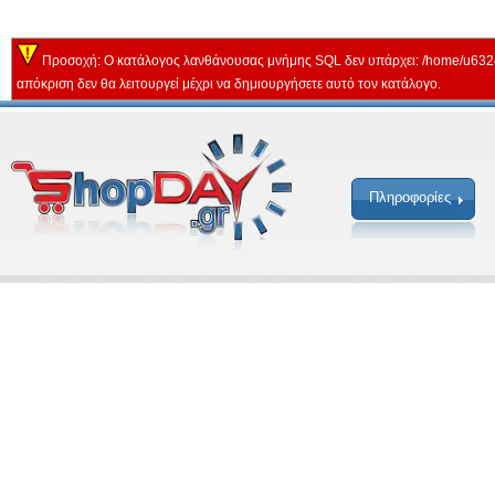
Προσοχή: Ο κατάλογος λανθάνουσας μνήμης SQL δεν υπάρχει: /home/u632
απόκριση δεν θα λειτουργεί μέχρι να δημιουργήσετε αυτό τον κατάλογο.
Πληροφορίες