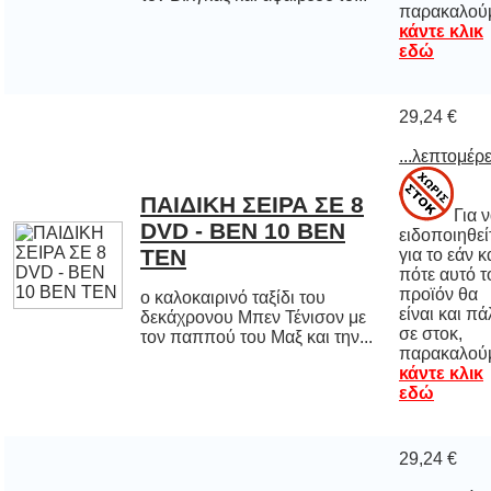
παρακαλού
κάντε κλικ
εδώ
29,24 €
...λεπτομέρε
ΠΑΙΔΙΚH ΣΕΙΡΑ ΣΕ 8
DVD - BEN 10 ΒΕΝ
Για 
ειδοποιηθε
για το εάν 
πότε αυτό
προϊόν 
είναι και π
σε στο
ΤΕΝ
ο καλοκαιρινό ταξίδι του
δεκάχρονου Μπεν Τένισον με
τον παππού του Μαξ και την...
παρακαλού
κάντε κλικ
εδώ
29,24 €