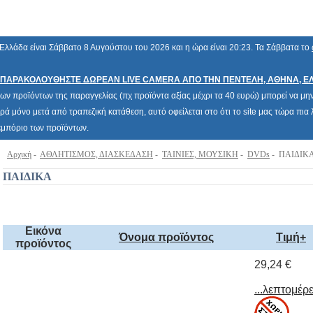
Ελλάδα είναι Σάββατο 8 Αυγούστου του 2026 και η ώρα είναι 20:23. Τα Σάββατα το
ΠΑΡΑΚΟΛΟΥΘΗΣΤΕ ΔΩΡΕΑΝ LIVE CAMERA ΑΠΟ ΤΗΝ ΠΕΝΤΕΛΗ, ΑΘΗΝΑ, Ε
των προϊόντων της παραγγελίας (πχ προϊόντα αξίας μέχρι τα 40 ευρώ) μπορεί να μην 
ρά μόνο μετά από τραπεζική κατάθεση, αυτό οφείλεται στο ότι το site μας τώρα πι
 εμπόριο των προϊόντων.
Αρχική
-
ΑΘΛΗΤΙΣΜΟΣ, ΔΙΑΣΚΕΔΑΣΗ
-
ΤΑΙΝΙΕΣ, ΜΟΥΣΙΚΗ
-
DVDs
- ΠΑΙΔΙΚ
ΠΑΙΔΙΚΑ
Εικόνα
Όνομα προϊόντος
Τιμή+
προϊόντος
29,24 €
...λεπτομέρε