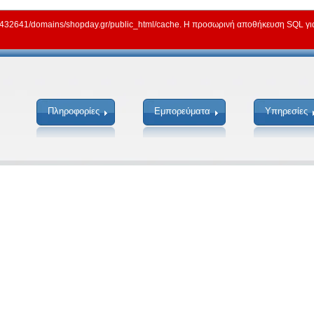
2641/domains/shopday.gr/public_html/cache. Η προσωρινή αποθήκευση SQL για γ
Πληροφορίες
Εμπορεύματα
Υπηρεσίες