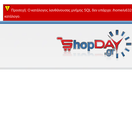
Προσοχή: Ο κατάλογος λανθάνουσας μνήμης SQL δεν υπάρχει: /home/u63243
κατάλογο.