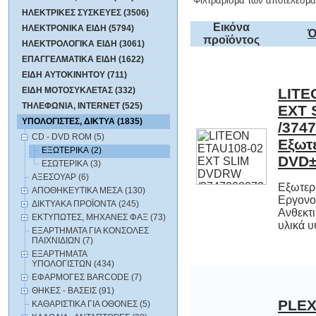
Φιλτράρισμα των αποτελεσμά
ΗΛΕΚΤΡΙΚΕΣ ΣΥΣΚΕΥΕΣ (3506)
Εικόνα
ΗΛΕΚΤΡΟΝΙΚΑ ΕΙΔΗ (5794)
Ό
προϊόντος
ΗΛΕΚΤΡΟΛΟΓΙΚΑ ΕΙΔΗ (3061)
ΕΠΑΓΓΕΛΜΑΤΙΚΑ ΕΙΔΗ (1622)
ΕΙΔΗ ΑΥΤΟΚΙΝΗΤΟΥ (711)
ΕΙΔΗ ΜΟΤΟΣΥΚΛΕΤΑΣ (332)
LITE
EXT
/3
Eξω
ΤΗΛΕΦΩΝΙΑ, INTERNET (525)
ΥΠΟΛΟΓΙΣΤΕΣ, ΔΙΚΤΥΑ (1835)
CD - DVD ROM (5)
ΕΞΩΤΕΡΙΚΑ (2)
DVD
ΕΣΩΤΕΡΙΚΑ (3)
ΑΞΕΣΟΥΑΡ (6)
Eξωτερ
Εργονο
Ανθεκτ
ΑΠΟΘΗΚΕΥΤΙΚΑ ΜΕΣΑ (130)
ΔΙΚΤΥΑΚΑ ΠΡΟΪΟΝΤΑ (245)
ΕΚΤΥΠΩΤΕΣ, ΜΗΧΑΝΕΣ ΦΑΞ (73)
υλικά υ
ΕΞΑΡΤΗΜΑΤΑ ΓΙΑ ΚΟΝΣΟΛΕΣ
ΠΑΙΧΝΙΔΙΩΝ (7)
ΕΞΑΡΤΗΜΑΤΑ
ΥΠΟΛΟΓΙΣΤΩΝ (434)
ΕΦΑΡΜΟΓΕΣ BARCODE (7)
ΘΗΚΕΣ - ΒΑΣΕΙΣ (91)
PLEX
EXT
T
/3MB
αυτόν
ΚΑΘΑΡΙΣΤΙΚΑ ΓΙΑ ΟΘΟΝΕΣ (5)