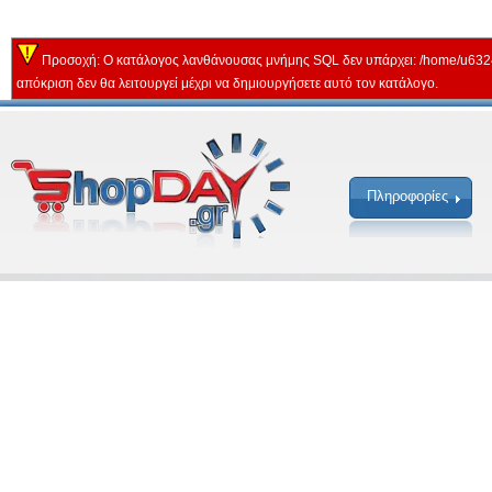
Προσοχή: Ο κατάλογος λανθάνουσας μνήμης SQL δεν υπάρχει: /home/u632
απόκριση δεν θα λειτουργεί μέχρι να δημιουργήσετε αυτό τον κατάλογο.
Πληροφορίες