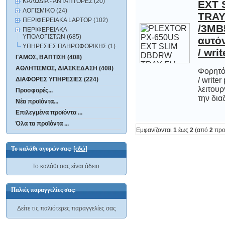
ΚΑΛΩΔΙΑ - ΑΝΤΑΠΤΟΡΕΣ (20)
ΛΟΓΙΣΜΙΚΟ (24)
ΠΕΡΙΦΕΡΕΙΑΚΑ LAPTOP (102)
ΠΕΡΙΦΕΡΕΙΑΚΑ
ΥΠΟΛΟΓΙΣΤΩΝ (685)
ΥΠΗΡΕΣΙΕΣ ΠΛΗΡΟΦΟΡΙΚΗΣ (1)
/ wri
ΓΑΜΟΣ, ΒΑΠΤΙΣΗ (408)
ΑΘΛΗΤΙΣΜΟΣ, ΔΙΑΣΚΕΔΑΣΗ (408)
Φορητό
/ writ
λειτουρ
ΔΙΑΦΟΡΕΣ ΥΠΗΡΕΣΙΕΣ (224)
Προσφορές...
την διαδ
Νέα προϊόντα...
Επιλεγμένα προϊόντα ...
Όλα τα προϊόντα ...
Εμφανίζονται
1
έως
2
(από
2
προ
Το καλάθι αγορών σας:
[εδώ]
Το καλάθι σας είναι άδειο.
Παλιές παραγγελίες σας:
Δείτε τις παλιότερες παραγγελίες σας