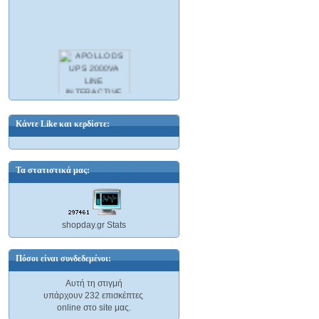
ΜΕΤΑΧΕΙΡΙΣΜΕΝΟ
3500,00 €
599,00 €
Εξοικονομείτε : 2901,00 €
APOLLO DS UPS 2000VA LINE
INTERACTIVE 92039
Κάντε Like και κερδίστε:
168,59 €
Τα στατιστικά μας:
shopday.gr Stats
92004 ARCH UPS 650VA LINE
INTERACTIVE
Πόσοι είναι συνδεδεμένοι:
70,98 €
Αυτή τη στιγμή
υπάρχουν 232 επισκέπτες
online στο site μας.