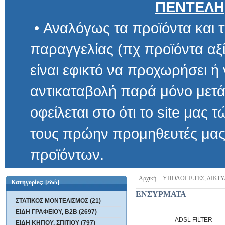
ΠΕΝΤΕΛΗ
• Αναλόγως τα προϊόντα και τ
παραγγελίας (πχ προϊόντα αξίας μ
είναι εφικτό να προχωρήσει ή να 
αντικαταβολή παρά μόνο μετά α
οφείλεται στο ότι το site μας τώρα 
τους πρώην προμηθευτές μας και
προϊόντων.
Αρχική
-
ΥΠΟΛΟΓΙΣΤΕΣ, ΔΙΚΤ
Κατηγορίες:
[εδώ]
ΕΝΣYΡΜΑΤΑ
ΣΤΑΤΙΚΟΣ ΜΟΝΤΕΛΙΣΜΟΣ (21)
ΕΙΔΗ ΓΡΑΦΕΙΟΥ, B2B (2697)
ADSL FILTER
ΕΙΔΗ ΚΗΠΟΥ, ΣΠΙΤΙΟΥ (797)