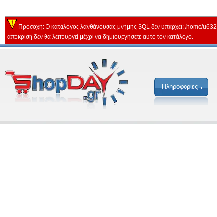
Προσοχή: Ο κατάλογος λανθάνουσας μνήμης SQL δεν υπάρχει: /home/u632
απόκριση δεν θα λειτουργεί μέχρι να δημιουργήσετε αυτό τον κατάλογο.
Πληροφορίες