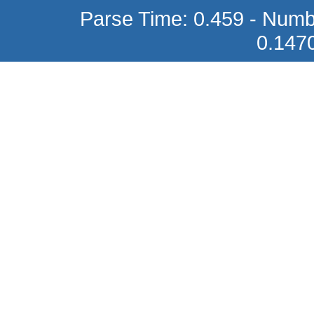
Parse Time: 0.459 - Numb
ΚΑΛΩΔΙΩΣΗ ΓΙΑ DVR E-A8
0.147
17,54 €
ΤΗΛΕΧΕΙΡΙΣΤΗΡΙΟ ΤΗΛΕΟΡΑΣΗΣ
TELE TV/DVD TL-4030
3,86 €
ΔΟΡΥΦΟΡΙΚΟ/ΕΠΙΓΕΙΟ ΕΞΑΡΤΗΜΑ
ΜΙΚΤΗΣ TV/SAT ΙΣΤΟΥ UV-28
2,95 €