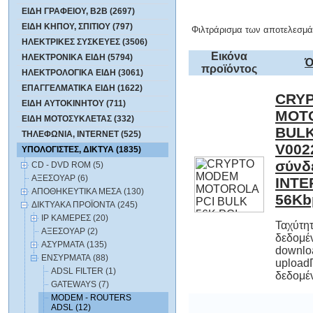
ΕΙΔΗ ΓΡΑΦΕΙΟΥ, B2B (2697)
ΕΙΔΗ ΚΗΠΟΥ, ΣΠΙΤΙΟΥ (797)
Φιλτράρισμα των αποτελεσμά
ΗΛΕΚΤΡΙΚΕΣ ΣΥΣΚΕΥΕΣ (3506)
Εικόνα
ΗΛΕΚΤΡΟΝΙΚΑ ΕΙΔΗ (5794)
Ό
προϊόντος
ΗΛΕΚΤΡΟΛΟΓΙΚΑ ΕΙΔΗ (3061)
ΕΠΑΓΓΕΛΜΑΤΙΚΑ ΕΙΔΗ (1622)
CRY
MOT
BUL
V00224
σύν
INTE
ΕΙΔΗ ΑΥΤΟΚΙΝΗΤΟΥ (711)
ΕΙΔΗ ΜΟΤΟΣΥΚΛΕΤΑΣ (332)
ΤΗΛΕΦΩΝΙΑ, INTERNET (525)
ΥΠΟΛΟΓΙΣΤΕΣ, ΔΙΚΤΥΑ (1835)
CD - DVD ROM (5)
ΑΞΕΣΟΥΑΡ (6)
ΑΠΟΘΗΚΕΥΤΙΚΑ ΜΕΣΑ (130)
56Kb
ΔΙΚΤΥΑΚΑ ΠΡΟΪΟΝΤΑ (245)
IP ΚΑΜΕΡΕΣ (20)
Ταχύτη
δεδομένω
downloa
upload
ΑΞΕΣΟΥΑΡ (2)
ΑΣΥΡΜΑΤΑ (135)
ΕΝΣYΡΜΑΤΑ (88)
ADSL FILTER (1)
δεδομέ
GATEWAYS (7)
MODEM - ROUTERS
ADSL (12)