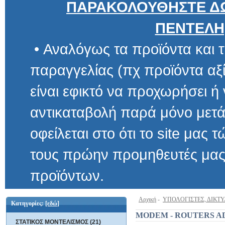
ΠΑΡΑΚΟΛΟΥΘΗΣΤΕ ΔΩ
ΠΕΝΤΕΛΗ
• Αναλόγως τα προϊόντα και τ
παραγγελίας (πχ προϊόντα αξίας μ
είναι εφικτό να προχωρήσει ή να 
αντικαταβολή παρά μόνο μετά α
οφείλεται στο ότι το site μας τώρα 
τους πρώην προμηθευτές μας και
προϊόντων.
Αρχική
-
ΥΠΟΛΟΓΙΣΤΕΣ, ΔΙΚΤ
Κατηγορίες:
[εδώ]
MODEM - ROUTERS A
ΣΤΑΤΙΚΟΣ ΜΟΝΤΕΛΙΣΜΟΣ (21)