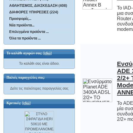
ΑΘΛΗΤΙΣΜΟΣ, ΔΙΑΣΚΕΔΑΣΗ (408)
Το IAD-
μια συ
Rout
συνδυ
ΔΙΑΦΟΡΕΣ ΥΠΗΡΕΣΙΕΣ (224)
Προσφορές...
Νέα προϊόντα...
modem/r
Επιλεγμένα προϊόντα ...
Όλα τα προϊόντα ...
Το καλάθι αγορών σας:
[εδώ]
Ενσύ
ADE 
2/2+
Mod
Το καλάθι σας είναι άδειο.
Παλιές παραγγελίες σας:
Δείτε τις παλιότερες παραγγελίες σας
ANNE
Το ADE-
μία συ
συνδυά
Κριτικές:
[εδώ]
2/2+ mo