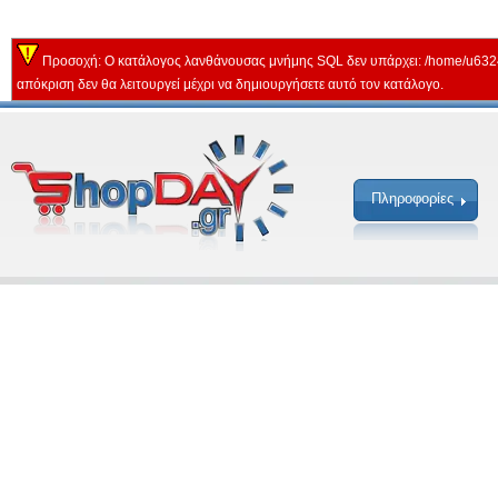
Προσοχή: Ο κατάλογος λανθάνουσας μνήμης SQL δεν υπάρχει: /home/u632
απόκριση δεν θα λειτουργεί μέχρι να δημιουργήσετε αυτό τον κατάλογο.
Πληροφορίες