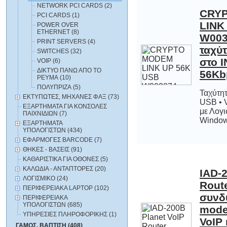
NETWORK PCI CARDS (2)
CRY
LINK
W00
ταχύτ
στο I
PCI CARDS (1)
POWER OVER
ETHERNET (8)
PRINT SERVERS (4)
SWITCHES (32)
VOIP (6)
ΔΙΚΤΥΟ ΠΑΝΩ ΑΠΟ ΤΟ
56Kb
ΡΕΥΜΑ (10)
ΠΟΛΥΠΡΙΖΑ (5)
Ταχύτη
USB • V
με Λογ
ΕΚΤΥΠΩΤΕΣ, ΜΗΧΑΝΕΣ ΦΑΞ (73)
ΕΞΑΡΤΗΜΑΤΑ ΓΙΑ ΚΟΝΣΟΛΕΣ
ΠΑΙΧΝΙΔΙΩΝ (7)
Window
ΕΞΑΡΤΗΜΑΤΑ
ΥΠΟΛΟΓΙΣΤΩΝ (434)
ΕΦΑΡΜΟΓΕΣ BARCODE (7)
ΘΗΚΕΣ - ΒΑΣΕΙΣ (91)
ΚΑΘΑΡΙΣΤΙΚΑ ΓΙΑ ΟΘΟΝΕΣ (5)
ΚΑΛΩΔΙΑ - ΑΝΤΑΠΤΟΡΕΣ (20)
IAD-2
Rou
συν
mod
ΛΟΓΙΣΜΙΚΟ (24)
ΠΕΡΙΦΕΡΕΙΑΚΑ LAPTOP (102)
ΠΕΡΙΦΕΡΕΙΑΚΑ
ΥΠΟΛΟΓΙΣΤΩΝ (685)
ΥΠΗΡΕΣΙΕΣ ΠΛΗΡΟΦΟΡΙΚΗΣ (1)
VoIP 
ΓΑΜΟΣ, ΒΑΠΤΙΣΗ (408)