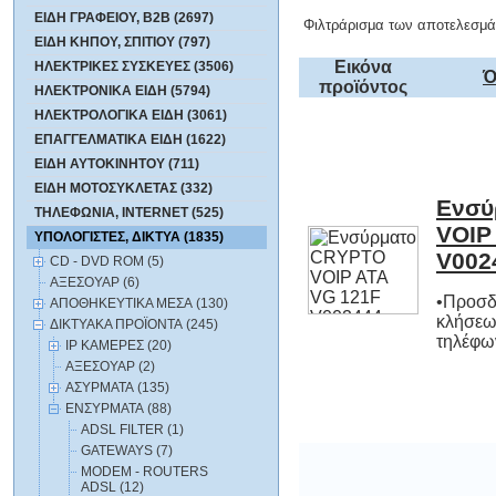
ΕΙΔΗ ΓΡΑΦΕΙΟΥ, B2B (2697)
Φιλτράρισμα των αποτελεσμά
ΕΙΔΗ ΚΗΠΟΥ, ΣΠΙΤΙΟΥ (797)
Εικόνα
ΗΛΕΚΤΡΙΚΕΣ ΣΥΣΚΕΥΕΣ (3506)
Ό
προϊόντος
ΗΛΕΚΤΡΟΝΙΚΑ ΕΙΔΗ (5794)
ΗΛΕΚΤΡΟΛΟΓΙΚΑ ΕΙΔΗ (3061)
ΕΠΑΓΓΕΛΜΑΤΙΚΑ ΕΙΔΗ (1622)
ΕΙΔΗ ΑΥΤΟΚΙΝΗΤΟΥ (711)
ΕΙΔΗ ΜΟΤΟΣΥΚΛΕΤΑΣ (332)
Ενσύ
VOIP
ΤΗΛΕΦΩΝΙΑ, INTERNET (525)
ΥΠΟΛΟΓΙΣΤΕΣ, ΔΙΚΤΥΑ (1835)
V002
CD - DVD ROM (5)
ΑΞΕΣΟΥΑΡ (6)
•Προσδ
κλήσεω
ΑΠΟΘΗΚΕΥΤΙΚΑ ΜΕΣΑ (130)
ΔΙΚΤΥΑΚΑ ΠΡΟΪΟΝΤΑ (245)
τηλέφων
IP ΚΑΜΕΡΕΣ (20)
ΑΞΕΣΟΥΑΡ (2)
ΑΣΥΡΜΑΤΑ (135)
ΕΝΣYΡΜΑΤΑ (88)
ADSL FILTER (1)
GATEWAYS (7)
MODEM - ROUTERS
ADSL (12)