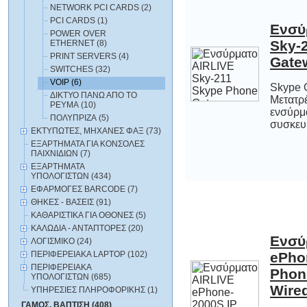
NETWORK PCI CARDS (2)
PCI CARDS (1)
Ενσύ
Sky-2
POWER OVER
ETHERNET (8)
PRINT SERVERS (4)
Gate
SWITCHES (32)
VOIP (6)
Skype 
Μετατρέ
ενσύρμα
ΔΙΚΤΥΟ ΠΑΝΩ ΑΠΟ ΤΟ
ΡΕΥΜΑ (10)
ΠΟΛΥΠΡΙΖΑ (5)
συσκευή
ΕΚΤΥΠΩΤΕΣ, ΜΗΧΑΝΕΣ ΦΑΞ (73)
ΕΞΑΡΤΗΜΑΤΑ ΓΙΑ ΚΟΝΣΟΛΕΣ
ΠΑΙΧΝΙΔΙΩΝ (7)
ΕΞΑΡΤΗΜΑΤΑ
ΥΠΟΛΟΓΙΣΤΩΝ (434)
ΕΦΑΡΜΟΓΕΣ BARCODE (7)
ΘΗΚΕΣ - ΒΑΣΕΙΣ (91)
ΚΑΘΑΡΙΣΤΙΚΑ ΓΙΑ ΟΘΟΝΕΣ (5)
ΚΑΛΩΔΙΑ - ΑΝΤΑΠΤΟΡΕΣ (20)
Ενσύ
ePho
Pho
ΛΟΓΙΣΜΙΚΟ (24)
ΠΕΡΙΦΕΡΕΙΑΚΑ LAPTOP (102)
ΠΕΡΙΦΕΡΕΙΑΚΑ
ΥΠΟΛΟΓΙΣΤΩΝ (685)
Wire
ΥΠΗΡΕΣΙΕΣ ΠΛΗΡΟΦΟΡΙΚΗΣ (1)
ΓΑΜΟΣ, ΒΑΠΤΙΣΗ (408)