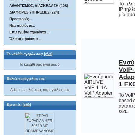
Το πληρ
IP τηλ
ΑΘΛΗΤΙΣΜΟΣ, ΔΙΑΣΚΕΔΑΣΗ (408)
ΔΙΑΦΟΡΕΣ ΥΠΗΡΕΣΙΕΣ (224)
μία συσ
Προσφορές...
Νέα προϊόντα...
Επιλεγμένα προϊόντα ...
Όλα τα προϊόντα ...
Το καλάθι αγορών σας:
[εδώ]
Ενσύ
VoI
Adapt
Το καλάθι σας είναι άδειο.
Παλιές παραγγελίες σας:
1 FX
Δείτε τις παλιότερες παραγγελίες σας
Το VoIP
based 
αντάπτ
Κριτικές:
[εδώ]
ένα...