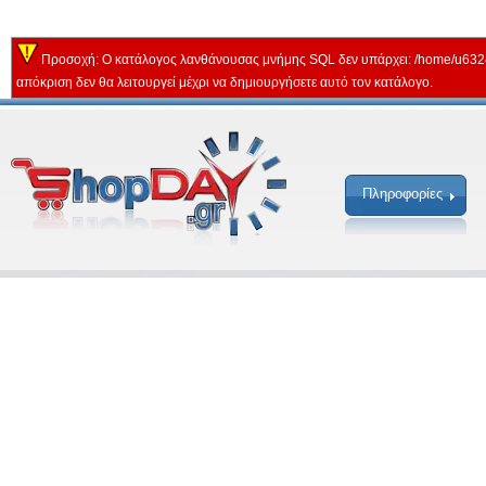
Προσοχή: Ο κατάλογος λανθάνουσας μνήμης SQL δεν υπάρχει: /home/u632
απόκριση δεν θα λειτουργεί μέχρι να δημιουργήσετε αυτό τον κατάλογο.
Πληροφορίες