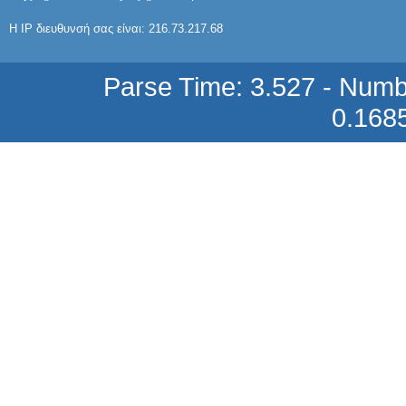
Η IP διευθυνσή σας είναι: 216.73.217.68
M 56730ASP
8,93 €
Parse Time: 3.527 - Numb
0.168
M 58485P IC
4,34 €
M 58630P IC
7,56 €