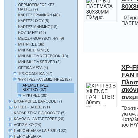
ΘΕΡΜΟΕΠΑΓΩΓΙΚΕΣ
80X8
ΠΑΣΤΕΣ (9)
ΚΑΡΤΕΣ ΓΡΑΦΙΚΩΝ (40)
Πλέγμα
ΚΑΡΤΕΣ ΗΧΟΥ (5)
ΠΛΕΓΜ
ΚΑΡΤΕΣ ΜΝΗΜΗΣ (15)
ΚΟΥΤΙΑ Η/Υ (49)
ΜΕΙΩΣΗ ΘΟΡΥΒΟΥ Η/Υ (9)
ΜΗΤΡΙΚΕΣ (36)
ΜΝΗΜΕΣ RAM (3)
ΜΝΗΜΗ ΓΙΑ NOTEBOOK (13)
ΜΝΗΜΗ ΓΙΑ SERVER (2)
XP-F
FAN
Πλα
σκό
ΟΠΤΙΚΑ ΜΕΣΑ (4)
ΤΡΟΦΟΔΟΤΙΚΑ (47)
ΨΥΚΤΡΕΣ - ΑΝΕΜΙΣΤΗΡΕΣ (97)
ΑΝΕΜΙΣΤΗΡΕΣ
ΚΟΥΤΙΟΥ (67)
ΨΥΚΤΡΕΣ (30)
ανεμι
ΕΦΑΡΜΟΓΕΣ BARCODE (7)
ΘΗΚΕΣ - ΒΑΣΕΙΣ (91)
Πλαστι
για 
Κατάλλ
ΚΑΘΑΡΙΣΤΙΚΑ ΓΙΑ ΟΘΟΝΕΣ (5)
ΚΑΛΩΔΙΑ - ΑΝΤΑΠΤΟΡΕΣ (20)
του Η/Υ.
ΛΟΓΙΣΜΙΚΟ (24)
ΠΕΡΙΦΕΡΕΙΑΚΑ LAPTOP (102)
ΠΕΡΙΦΕΡΕΙΑΚΑ