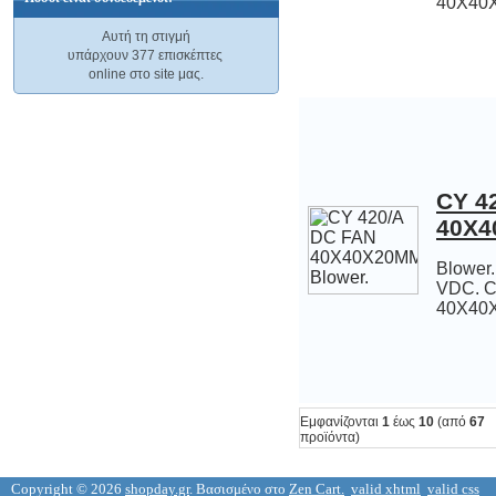
40X40
M 54644BL IC
ΑΝΕΜΙΣΤΗΡΑΣ...
3,23 €
Αυτή τη στιγμή
4,17 €
υπάρχουν 377 επισκέπτες
online στο site μας.
ΑΝΕΜΙΣΤΗΡΑΣ...
3,33 €
M 54647L IC
CY 4
9,07 €
40X4
Blower.
VDC. 
40X40
M 54648LD IC
6,67 €
Εμφανίζονται
1
έως
10
(από
67
προϊόντα)
Copyright © 2026
shopday.gr
. Βασισμένο στο
Zen Cart.
valid xhtml
valid css