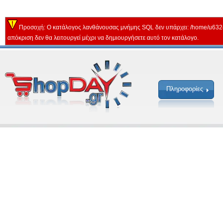
Προσοχή: Ο κατάλογος λανθάνουσας μνήμης SQL δεν υπάρχει: /home/u632
απόκριση δεν θα λειτουργεί μέχρι να δημιουργήσετε αυτό τον κατάλογο.
Πληροφορίες