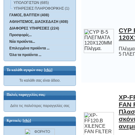
ΥΠΟΛΟΓΙΣΤΩΝ (685)
ΥΠΗΡΕΣΙΕΣ ΠΛΗΡΟΦΟΡΙΚΗΣ (1)
ΓΑΜΟΣ, ΒΑΠΤΙΣΗ (408)
ΑΘΛΗΤΙΣΜΟΣ, ΔΙΑΣΚΕΔΑΣΗ (408)
ΔΙΑΦΟΡΕΣ ΥΠΗΡΕΣΙΕΣ (224)
CYP 
Προσφορές...
120X
Νέα προϊόντα...
Επιλεγμένα προϊόντα ...
Πλέγμα
5 ΠΛΕ
Όλα τα προϊόντα ...
Το καλάθι αγορών σας:
[εδώ]
Το καλάθι σας είναι άδειο.
Παλιές παραγγελίες σας:
XP-F
FAN 
Πλα
σκόν
Δείτε τις παλιότερες παραγγελίες σας
Κριτικές:
[εδώ]
ανεμι