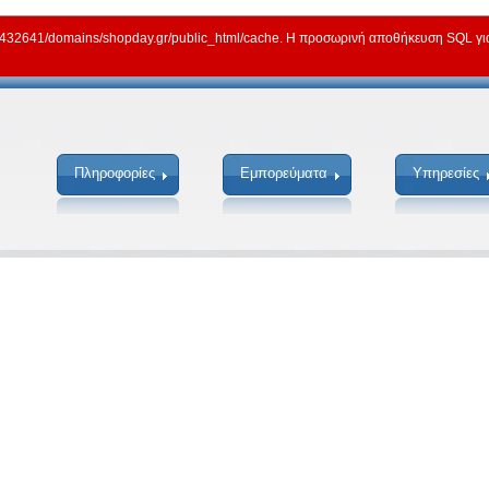
2641/domains/shopday.gr/public_html/cache. Η προσωρινή αποθήκευση SQL για γ
Πληροφορίες
Εμπορεύματα
Υπηρεσίες