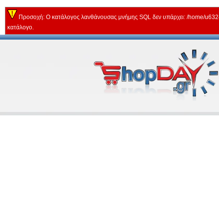
Προσοχή: Ο κατάλογος λανθάνουσας μνήμης SQL δεν υπάρχει: /home/u63243
κατάλογο.