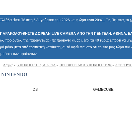
Ελλάδα είναι Πέμπτη 6 Αυγούστου του 2026 και η ώρα είναι 20:41. Τις Πέμπτες το
ω
ΠΑΡΑΚΟΛΟΥΘΗΣΤΕ ΔΩΡΕΑΝ LIVE CAMERA ΑΠΟ ΤΗΝ ΠΕΝΤΕΛΗ, ΑΘΗΝΑ, Ε
των προϊόντων της παραγγελίας (πχ προϊόντα αξίας μέχρι τα 40 ευρώ) μπορεί να μην 
ρά μόνο μετά από τραπεζική κατάθεση, αυτό οφείλεται στο ότι το site μας τώρα πι
 εμπόριο των προϊόντων.
Αρχική
-
ΥΠΟΛΟΓΙΣΤΕΣ, ΔΙΚΤΥΑ
-
ΠΕΡΙΦΕΡΕΙΑΚΑ ΥΠΟΛΟΓΙΣΤΩΝ
-
ΑΞΕΣΟΥΑΡ
NINTENDO
DS
GAMECUBE