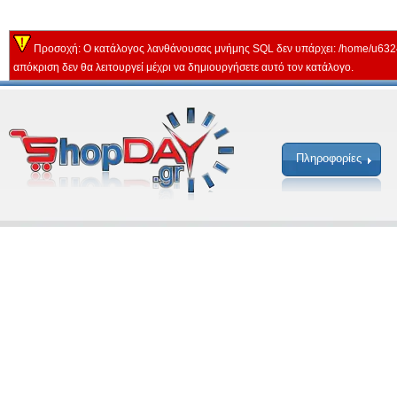
Προσοχή: Ο κατάλογος λανθάνουσας μνήμης SQL δεν υπάρχει: /home/u632
απόκριση δεν θα λειτουργεί μέχρι να δημιουργήσετε αυτό τον κατάλογο.
Πληροφορίες