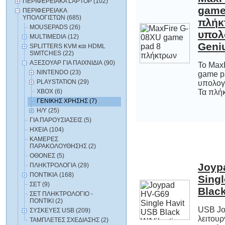
ΠΕΡΙΦΕΡΕΙΑΚΑ LAPTOP (102)
ΠΕΡΙΦΕΡΕΙΑΚΑ
ΥΠΟΛΟΓΙΣΤΩΝ (685)
MOUSEPADS (26)
MULTIMEDIA (12)
Geni
SPLITTERS KVM και HDML
SWITCHES (22)
ΑΞΕΣΟΥΑΡ ΓΙΑ ΠΑΙΧΝΙΔΙΑ (90)
Το MaxF
game p
υπολογ
NINTENDO (23)
PLAYSTATION (29)
XBOX (6)
Τα πλήκ
ΓΕΝΙΚΗΣ ΧΡΗΣΗΣ (7)
Η/Υ (25)
ΓΙΑ ΠΑΡΟΥΣΙΑΣΕΙΣ (5)
ΗΧΕΙΑ (104)
ΚΑΜΕΡΕΣ
ΠΑΡΑΚΟΛΟΥΘΗΣΗΣ (2)
ΟΘΟΝΕΣ (5)
Joyp
Singl
ΠΛΗΚΤΡΟΛΟΓΙΑ (29)
ΠΟΝΤΙΚΙΑ (168)
ΣΕΤ (9)
Black
ΣΕΤ ΠΛΗΚΤΡΟΛΟΓΙΟ -
ΠΟΝΤΙΚΙ (2)
USB Jo
λειτουργ
στο κλα
ΣΥΣΚΕΥΕΣ USB (209)
ΤΑΜΠΛΕΤΕΣ ΣΧΕΔΙΑΣΗΣ (2)