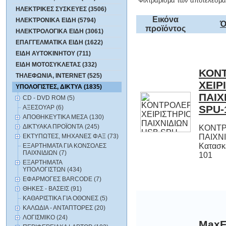
Φιλτράρισμα των αποτελεσμά
ΗΛΕΚΤΡΙΚΕΣ ΣΥΣΚΕΥΕΣ (3506)
Εικόνα
ΗΛΕΚΤΡΟΝΙΚΑ ΕΙΔΗ (5794)
Ό
προϊόντος
ΗΛΕΚΤΡΟΛΟΓΙΚΑ ΕΙΔΗ (3061)
ΕΠΑΓΓΕΛΜΑΤΙΚΑ ΕΙΔΗ (1622)
ΕΙΔΗ ΑΥΤΟΚΙΝΗΤΟΥ (711)
ΕΙΔΗ ΜΟΤΟΣΥΚΛΕΤΑΣ (332)
ΚΟΝ
ΧΕΙΡ
ΠΑΙΧΝ
ΤΗΛΕΦΩΝΙΑ, INTERNET (525)
ΥΠΟΛΟΓΙΣΤΕΣ, ΔΙΚΤΥΑ (1835)
CD - DVD ROM (5)
SPU-
ΑΞΕΣΟΥΑΡ (6)
ΑΠΟΘΗΚΕΥΤΙΚΑ ΜΕΣΑ (130)
ΔΙΚΤΥΑΚΑ ΠΡΟΪΟΝΤΑ (245)
ΚΟΝΤΡ
ΠΑΙΧΝ
Κατασκ
ΕΚΤΥΠΩΤΕΣ, ΜΗΧΑΝΕΣ ΦΑΞ (73)
ΕΞΑΡΤΗΜΑΤΑ ΓΙΑ ΚΟΝΣΟΛΕΣ
ΠΑΙΧΝΙΔΙΩΝ (7)
101
ΕΞΑΡΤΗΜΑΤΑ
ΥΠΟΛΟΓΙΣΤΩΝ (434)
ΕΦΑΡΜΟΓΕΣ BARCODE (7)
ΘΗΚΕΣ - ΒΑΣΕΙΣ (91)
ΚΑΘΑΡΙΣΤΙΚΑ ΓΙΑ ΟΘΟΝΕΣ (5)
ΚΑΛΩΔΙΑ - ΑΝΤΑΠΤΟΡΕΣ (20)
ΛΟΓΙΣΜΙΚΟ (24)
MaxF
gam
πλή
υπολο