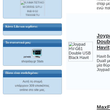
ενώ παί
ΚΛΙΜΑΤΙΣΤΙΚΟ MORRIS SPLI INB-902
T9000BTU ΜΑΥΡΟ ΠΑΝΕΛ
Κάντε Like και κερδίστε:
311,51 €
Joyp
Doubl
Τα στατιστικά μας:
Havit
Havit 
Duall μ
μία θύρ
shopday.gr Stats
ΚΛΙΜΑΤΙΣΤΙΚΟ MORRIS SPLIT INS-901
9000BTU MORRIS ΑΣΗΜΙ ΠΑΝΕΛ Με
Joypad 
λειτουργία ιονισμού
Πόσοι είναι συνδεδεμένοι:
312,36 €
Αυτή τη στιγμή
υπάρχουν 309 επισκέπτες
online στο site μας.
MaxF
pad 
PC κ