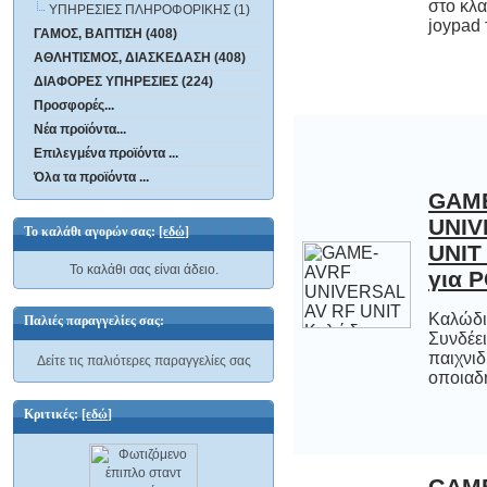
ΥΠΗΡΕΣΙΕΣ ΠΛΗΡΟΦΟΡΙΚΗΣ (1)
joypad 
ΓΑΜΟΣ, ΒΑΠΤΙΣΗ (408)
ΑΘΛΗΤΙΣΜΟΣ, ΔΙΑΣΚΕΔΑΣΗ (408)
ΔΙΑΦΟΡΕΣ ΥΠΗΡΕΣΙΕΣ (224)
Προσφορές...
Νέα προϊόντα...
Επιλεγμένα προϊόντα ...
Όλα τα προϊόντα ...
GAM
UNIVER
UNIT Κα
Το καλάθι αγορών σας:
[εδώ]
Το καλάθι σας είναι άδειο.
για 
Καλώδι
Συνδέει 
παιχν
Παλιές παραγγελίες σας:
Δείτε τις παλιότερες παραγγελίες σας
οποιαδή
Κριτικές:
[εδώ]
GAME
UNIV
MI
Νι
πρα
στα
μικ
παί
ga
μικ
συ
οποι
τις 
κο
παιχ
Xbox
PS2™