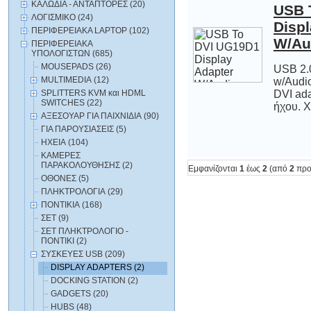
ΚΑΛΩΔΙΑ - ΑΝΤΑΠΤΟΡΕΣ (20)
USB 
Dis
ΛΟΓΙΣΜΙΚΟ (24)
ΠΕΡΙΦΕΡΕΙΑΚΑ LAPTOP (102)
W/Au
ΠΕΡΙΦΕΡΕΙΑΚΑ
ΥΠΟΛΟΓΙΣΤΩΝ (685)
MOUSEPADS (26)
USB 2.0
w/Audi
DVI ad
MULTIMEDIA (12)
SPLITTERS KVM και HDML
SWITCHES (22)
ήχου. Χ
ΑΞΕΣΟΥΑΡ ΓΙΑ ΠΑΙΧΝΙΔΙΑ (90)
ΓΙΑ ΠΑΡΟΥΣΙΑΣΕΙΣ (5)
ΗΧΕΙΑ (104)
ΚΑΜΕΡΕΣ
ΠΑΡΑΚΟΛΟΥΘΗΣΗΣ (2)
Εμφανίζονται
1
έως
2
(από
2
προ
ΟΘΟΝΕΣ (5)
ΠΛΗΚΤΡΟΛΟΓΙΑ (29)
ΠΟΝΤΙΚΙΑ (168)
ΣΕΤ (9)
ΣΕΤ ΠΛΗΚΤΡΟΛΟΓΙΟ -
ΠΟΝΤΙΚΙ (2)
ΣΥΣΚΕΥΕΣ USB (209)
DISPLAY ADAPTERS (2)
DOCKING STATION (2)
GADGETS (20)
HUBS (48)