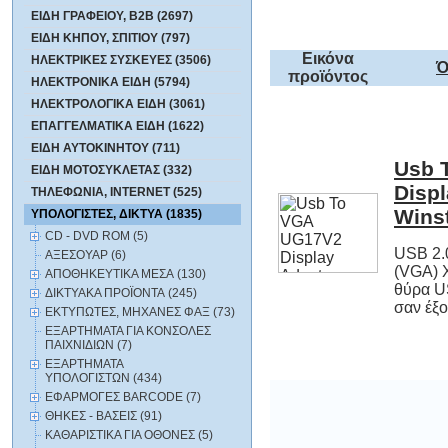
ΕΙΔΗ ΓΡΑΦΕΙΟΥ, B2B (2697)
ΕΙΔΗ ΚΗΠΟΥ, ΣΠΙΤΙΟΥ (797)
Εικόνα
ΗΛΕΚΤΡΙΚΕΣ ΣΥΣΚΕΥΕΣ (3506)
Ό
προϊόντος
ΗΛΕΚΤΡΟΝΙΚΑ ΕΙΔΗ (5794)
ΗΛΕΚΤΡΟΛΟΓΙΚΑ ΕΙΔΗ (3061)
ΕΠΑΓΓΕΛΜΑΤΙΚΑ ΕΙΔΗ (1622)
ΕΙΔΗ ΑΥΤΟΚΙΝΗΤΟΥ (711)
Usb 
Dis
ΕΙΔΗ ΜΟΤΟΣΥΚΛΕΤΑΣ (332)
ΤΗΛΕΦΩΝΙΑ, INTERNET (525)
Wins
ΥΠΟΛΟΓΙΣΤΕΣ, ΔΙΚΤΥΑ (1835)
CD - DVD ROM (5)
USB 2.0
(VGA) Χ
θύρα USB
ΑΞΕΣΟΥΑΡ (6)
ΑΠΟΘΗΚΕΥΤΙΚΑ ΜΕΣΑ (130)
ΔΙΚΤΥΑΚΑ ΠΡΟΪΟΝΤΑ (245)
σαν έξο
ΕΚΤΥΠΩΤΕΣ, ΜΗΧΑΝΕΣ ΦΑΞ (73)
ΕΞΑΡΤΗΜΑΤΑ ΓΙΑ ΚΟΝΣΟΛΕΣ
ΠΑΙΧΝΙΔΙΩΝ (7)
ΕΞΑΡΤΗΜΑΤΑ
ΥΠΟΛΟΓΙΣΤΩΝ (434)
ΕΦΑΡΜΟΓΕΣ BARCODE (7)
ΘΗΚΕΣ - ΒΑΣΕΙΣ (91)
ΚΑΘΑΡΙΣΤΙΚΑ ΓΙΑ ΟΘΟΝΕΣ (5)