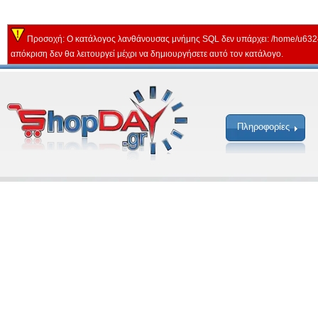
Προσοχή: Ο κατάλογος λανθάνουσας μνήμης SQL δεν υπάρχει: /home/u632
απόκριση δεν θα λειτουργεί μέχρι να δημιουργήσετε αυτό τον κατάλογο.
Πληροφορίες