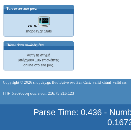
Τα στατιστικά μας:
BT 151/800R THYRISTOR
shopday.gr Stats
0,75 €
Πόσοι είναι συνδεδεμένοι:
Αυτή τη στιγμή
υπάρχουν 186 επισκέπτες
online στο site μας.
BTA 12-600B TRIAC
Copyright © 2026
shopday.gr
. Βασισμένο στο
Zen Cart.
valid xhtml
valid css
1,17 €
Η IP διευθυνσή σας είναι: 216.73.216.123
Parse Time: 0.436 - Numb
0.167
BTA 16-600B TRIAC
1,31 €