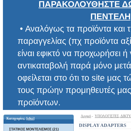
ΠΑΡΑΚΟΛΟΥΘΗΣΤΕ ΔΩ
ΠΕΝΤΕΛΗ
• Αναλόγως τα προϊόντα και τ
παραγγελίας (πχ προϊόντα αξίας μ
είναι εφικτό να προχωρήσει ή να 
αντικαταβολή παρά μόνο μετά α
οφείλεται στο ότι το site μας τώρα 
τους πρώην προμηθευτές μας και
προϊόντων.
Αρχική
-
ΥΠΟΛΟΓΙΣΤΕΣ, ΔΙΚΤ
Κατηγορίες:
[εδώ]
DISPLAY ADAPTERS
ΣΤΑΤΙΚΟΣ ΜΟΝΤΕΛΙΣΜΟΣ (21)