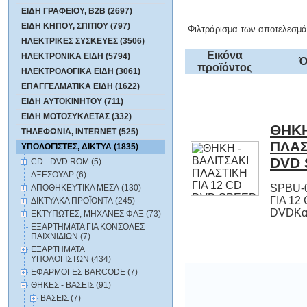
ΕΙΔΗ ΓΡΑΦΕΙΟΥ, B2B (2697)
ΕΙΔΗ ΚΗΠΟΥ, ΣΠΙΤΙΟΥ (797)
Φιλτράρισμα των αποτελεσμά
ΗΛΕΚΤΡΙΚΕΣ ΣΥΣΚΕΥΕΣ (3506)
Εικόνα
ΗΛΕΚΤΡΟΝΙΚΑ ΕΙΔΗ (5794)
Ό
προϊόντος
ΗΛΕΚΤΡΟΛΟΓΙΚΑ ΕΙΔΗ (3061)
ΕΠΑΓΓΕΛΜΑΤΙΚΑ ΕΙΔΗ (1622)
ΕΙΔΗ ΑΥΤΟΚΙΝΗΤΟΥ (711)
ΕΙΔΗ ΜΟΤΟΣΥΚΛΕΤΑΣ (332)
ΘΗΚΗ
ΠΛΑΣΤ
ΤΗΛΕΦΩΝΙΑ, INTERNET (525)
ΥΠΟΛΟΓΙΣΤΕΣ, ΔΙΚΤΥΑ (1835)
DVD 
CD - DVD ROM (5)
ΑΞΕΣΟΥΑΡ (6)
SPBU-
ΓΙ
ΑΠΟΘΗΚΕΥΤΙΚΑ ΜΕΣΑ (130)
ΔΙΚΤΥΑΚΑ ΠΡΟΪΟΝΤΑ (245)
DVDΚα
ΕΚΤΥΠΩΤΕΣ, ΜΗΧΑΝΕΣ ΦΑΞ (73)
ΕΞΑΡΤΗΜΑΤΑ ΓΙΑ ΚΟΝΣΟΛΕΣ
ΠΑΙΧΝΙΔΙΩΝ (7)
ΕΞΑΡΤΗΜΑΤΑ
ΥΠΟΛΟΓΙΣΤΩΝ (434)
ΕΦΑΡΜΟΓΕΣ BARCODE (7)
ΘΗΚΕΣ - ΒΑΣΕΙΣ (91)
ΒΑΣΕΙΣ (7)