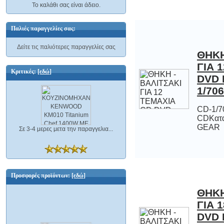
Το καλάθι σας είναι άδειο.
Παλιές παραγγελίες σας:
Δείτε τις παλιότερες παραγγελίες σας
ΘΗΚΗ
ΓΙΑ 
DVD
Κριτικές:
[εδώ]
1/70
CD-1/7
CDΚατ
GEAR
Σε 3-4 μερες μετα την παραγγελια...
Προσφορές προϊόντων:
[εδώ]
ΘΗΚΗ
ΓΙΑ 
DVD