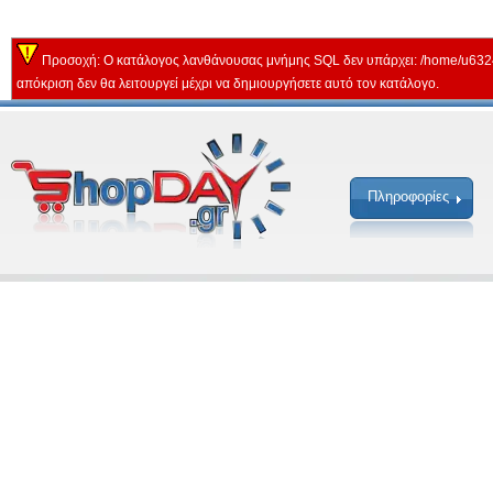
Προσοχή: Ο κατάλογος λανθάνουσας μνήμης SQL δεν υπάρχει: /home/u632
απόκριση δεν θα λειτουργεί μέχρι να δημιουργήσετε αυτό τον κατάλογο.
Πληροφορίες