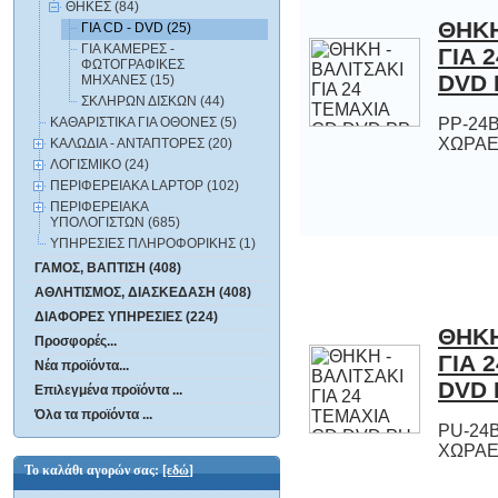
ΘΗΚΕΣ (84)
ΘΗΚΗ
ΓΙΑ 
ΓΙΑ CD - DVD (25)
ΓΙΑ ΚΑΜΕΡΕΣ -
ΦΩΤΟΓΡΑΦΙΚΕΣ
DVD 
ΜΗΧΑΝΕΣ (15)
ΣΚΛΗΡΩΝ ΔΙΣΚΩΝ (44)
ΚΑΘΑΡΙΣΤΙΚΑ ΓΙΑ ΟΘΟΝΕΣ (5)
PP-24Β
ΧΩΡΑΕ
ΚΑΛΩΔΙΑ - ΑΝΤΑΠΤΟΡΕΣ (20)
ΛΟΓΙΣΜΙΚΟ (24)
ΠΕΡΙΦΕΡΕΙΑΚΑ LAPTOP (102)
ΠΕΡΙΦΕΡΕΙΑΚΑ
ΥΠΟΛΟΓΙΣΤΩΝ (685)
ΥΠΗΡΕΣΙΕΣ ΠΛΗΡΟΦΟΡΙΚΗΣ (1)
ΓΑΜΟΣ, ΒΑΠΤΙΣΗ (408)
ΑΘΛΗΤΙΣΜΟΣ, ΔΙΑΣΚΕΔΑΣΗ (408)
ΔΙΑΦΟΡΕΣ ΥΠΗΡΕΣΙΕΣ (224)
ΘΗΚΗ
ΓΙΑ 
Προσφορές...
Νέα προϊόντα...
DVD 
Επιλεγμένα προϊόντα ...
Όλα τα προϊόντα ...
PU-24Β
ΧΩΡΑΕ
Το καλάθι αγορών σας:
[εδώ]