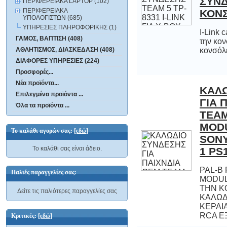
ΠΕΡΙΦΕΡΕΙΑΚΑ LAPTOP (102)
ΠΕΡΙΦΕΡΕΙΑΚΑ
ΚΟΝ
ΥΠΟΛΟΓΙΣΤΩΝ (685)
ΥΠΗΡΕΣΙΕΣ ΠΛΗΡΟΦΟΡΙΚΗΣ (1)
I-Link 
την κ
ΓΑΜΟΣ, ΒΑΠΤΙΣΗ (408)
ΑΘΛΗΤΙΣΜΟΣ, ΔΙΑΣΚΕΔΑΣΗ (408)
κονσόλ
ΔΙΑΦΟΡΕΣ ΥΠΗΡΕΣΙΕΣ (224)
Προσφορές...
Νέα προϊόντα...
ΚΑΛΩ
ΓΙΑ 
TEAM
MOD
SONY
Επιλεγμένα προϊόντα ...
Όλα τα προϊόντα ...
Το καλάθι αγορών σας:
[εδώ]
Το καλάθι σας είναι άδειο.
1 PS
PAL-B 
MODULATORΣΥΝ
ΤΗΝ ΚΟΝΣΟΛΑ
ΚΑΛΩΔΙΟ 
ΚΕΡΑΙΑΣAUTO-SWI
Παλιές παραγγελίες σας:
Δείτε τις παλιότερες παραγγελίες σας
RCA Ε
Κριτικές:
[εδώ]