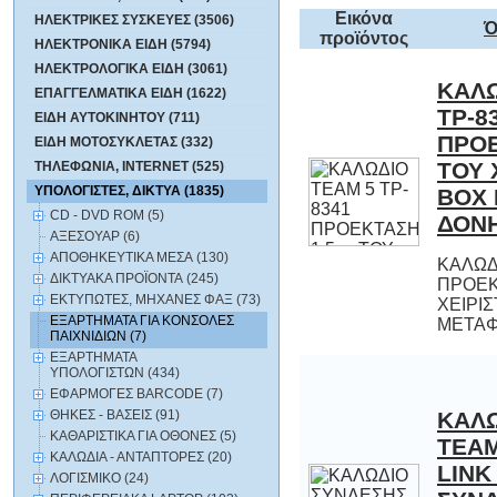
Εικόνα
ΗΛΕΚΤΡΙΚΕΣ ΣΥΣΚΕΥΕΣ (3506)
Ό
προϊόντος
ΗΛΕΚΤΡΟΝΙΚΑ ΕΙΔΗ (5794)
ΗΛΕΚΤΡΟΛΟΓΙΚΑ ΕΙΔΗ (3061)
ΚΑΛΩ
TP
ΠΡΟΕ
ΤΟΥ Χ
BOX 
ΕΠΑΓΓΕΛΜΑΤΙΚΑ ΕΙΔΗ (1622)
ΕΙΔΗ ΑΥΤΟΚΙΝΗΤΟΥ (711)
ΕΙΔΗ ΜΟΤΟΣΥΚΛΕΤΑΣ (332)
ΤΗΛΕΦΩΝΙΑ, INTERNET (525)
ΥΠΟΛΟΓΙΣΤΕΣ, ΔΙΚΤΥΑ (1835)
CD - DVD ROM (5)
ΔΟΝ
ΑΞΕΣΟΥΑΡ (6)
ΑΠΟΘΗΚΕΥΤΙΚΑ ΜΕΣΑ (130)
ΚΑΛΩΔ
ΠΡΟΕΚ
ΧΕΙΡΙ
ΔΙΚΤΥΑΚΑ ΠΡΟΪΟΝΤΑ (245)
ΕΚΤΥΠΩΤΕΣ, ΜΗΧΑΝΕΣ ΦΑΞ (73)
ΕΞΑΡΤΗΜΑΤΑ ΓΙΑ ΚΟΝΣΟΛΕΣ
ΜΕΤΑΦ
ΠΑΙΧΝΙΔΙΩΝ (7)
ΕΞΑΡΤΗΜΑΤΑ
ΥΠΟΛΟΓΙΣΤΩΝ (434)
ΕΦΑΡΜΟΓΕΣ BARCODE (7)
ΚΑΛΩ
TEAM
LIN
ΣΥΝΔ
ΘΗΚΕΣ - ΒΑΣΕΙΣ (91)
ΚΑΘΑΡΙΣΤΙΚΑ ΓΙΑ ΟΘΟΝΕΣ (5)
ΚΑΛΩΔΙΑ - ΑΝΤΑΠΤΟΡΕΣ (20)
ΛΟΓΙΣΜΙΚΟ (24)