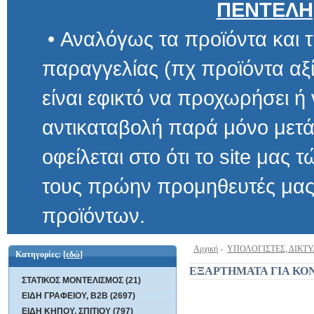
ΠΕΝΤΕΛΗ
• Αναλόγως τα προϊόντα και τ
παραγγελίας (πχ προϊόντα αξίας μ
είναι εφικτό να προχωρήσει ή να 
αντικαταβολή παρά μόνο μετά α
οφείλεται στο ότι το site μας τώρα 
τους πρώην προμηθευτές μας και
προϊόντων.
Αρχική
-
ΥΠΟΛΟΓΙΣΤΕΣ, ΔΙΚΤ
Κατηγορίες:
[εδώ]
ΕΞΑΡΤΗΜΑΤΑ ΓΙΑ ΚΟ
ΣΤΑΤΙΚΟΣ ΜΟΝΤΕΛΙΣΜΟΣ (21)
ΕΙΔΗ ΓΡΑΦΕΙΟΥ, B2B (2697)
ΕΙΔΗ ΚΗΠΟΥ, ΣΠΙΤΙΟΥ (797)