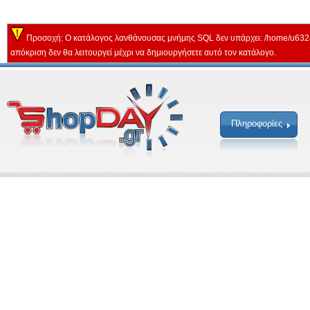
Προσοχή: Ο κατάλογος λανθάνουσας μνήμης SQL δεν υπάρχει: /home/u632
απόκριση δεν θα λειτουργεί μέχρι να δημιουργήσετε αυτό τον κατάλογο.
Πληροφορίες