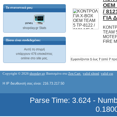
9,82 €
Τα στατιστικά μας:
ΓΙΑ 
ΣΥΜΒΑΤΟ ΤΟΝΕΡ TONER HP
Q6001AF / Canon 707 Cyan Γαλάζιο
ΓΙΑ HP Color Laserjet
2600/1600/2605N Canon LBP-5000
ΚΟΝΤΡ
TEAM 5 
ΜΟΤΕΡ
shopday.gr Stats
2000 ΣΕΛΙΔΕΣ
Πόσοι είναι συνδεδεμένοι:
FIRE 
29,74 €
Αυτή τη στιγμή
υπάρχουν 476 επισκέπτες
online στο site μας.
Εμφανίζονται
1
έως
7
(από
7
προ
Copyright © 2026
shopday.gr
. Βασισμένο στο
Zen Cart.
valid xhtml
valid css
ΣΥΜΒΑΤΟ ΤΟΝΕΡ TONER HP
Q6002AF / Canon 707 Yellow Κίτρινο
ΓΙΑ HP Color Laserjet
2600/1600/2605N Canon LBP-5000
Η IP διευθυνσή σας είναι: 216.73.217.50
Parse Time: 3.624 - Numb
2000 ΣΕΛΙΔΕΣ
29,74 €
0.180