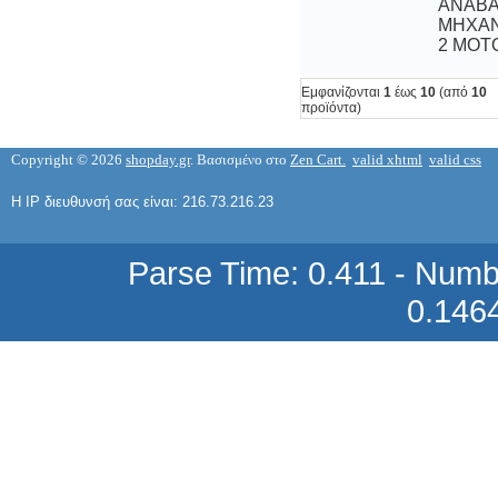
2 ΜΟΤΟ
Εμφανίζονται
1
έως
10
(από
10
προϊόντα)
BU 2525AF TRANSISTOR
2,32 €
Copyright © 2026
shopday.gr
. Βασισμένο στο
Zen Cart.
valid xhtml
valid css
Η IP διευθυνσή σας είναι: 216.73.216.23
Parse Time: 0.411 - Numb
0.146
BU 2525AX TRANSISTOR
2,06 €
BU 2525DF TRANSISTOR