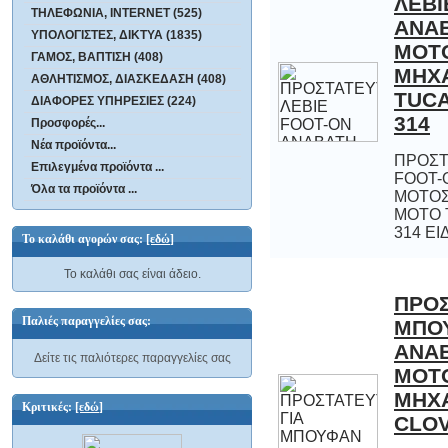
ΤΗΛΕΦΩΝΙΑ, INTERNET (525)
ΥΠΟΛΟΓΙΣΤΕΣ, ΔΙΚΤΥΑ (1835)
ΓΑΜΟΣ, ΒΑΠΤΙΣΗ (408)
ΑΘΛΗΤΙΣΜΟΣ, ΔΙΑΣΚΕΔΑΣΗ (408)
ΔΙΑΦΟΡΕΣ ΥΠΗΡΕΣΙΕΣ (224)
314
Προσφορές...
Νέα προϊόντα...
ΠΡΟΣΤ
FOOT
ΜΟΤΟΣ
ΜΟΤΟ
Επιλεγμένα προϊόντα ...
Όλα τα προϊόντα ...
314 ΕΙΔ
Το καλάθι αγορών σας:
[εδώ]
Το καλάθι σας είναι άδειο.
ΠΡΟΣ
ΜΠΟ
Α
ΜΟΤ
ΜΗΧ
Παλιές παραγγελίες σας:
Δείτε τις παλιότερες παραγγελίες σας
Κριτικές:
[εδώ]
CLOV