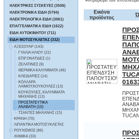
Φιλτράρισμα των αποτελεσμά
ΗΛΕΚΤΡΙΚΕΣ ΣΥΣΚΕΥΕΣ (3506)
Εικόνα
ΗΛΕΚΤΡΟΝΙΚΑ ΕΙΔΗ (5794)
Ό
προϊόντος
ΗΛΕΚΤΡΟΛΟΓΙΚΑ ΕΙΔΗ (3061)
ΕΠΑΓΓΕΛΜΑΤΙΚΑ ΕΙΔΗ (1622)
ΠΡΟΣ
ΕΠ
ΠΑΠ
ΑΝ
ΜΟΤΟ
ΜΗΧ
TUC
ΕΙΔΗ ΑΥΤΟΚΙΝΗΤΟΥ (711)
ΕΙΔΗ ΜΟΤΟΣΥΚΛΕΤΑΣ (332)
ΑΞΕΣΟΥΑΡ (143)
ΓΥΑΛΙΑ ΗΛΙΟΥ (22)
ΕΠΙΓΟΝΑΤΙΔΕΣ (1)
ΖΕΛΑΤΙΝΕΣ (9)
ΘΕΡΜΙΚΑ ΚΑΛΥΜΜΑΤΑ (46)
ΚΛΕΙΔΑΡΙΕΣ (14)
0163
ΚΟΛΛΑΡΑ
ΛΑΙΜΟΥ,ΚΟΥΚΟΥΛΕΣ (13)
ΚΟΥΚΟΥΛΕΣ, ΚΑΛΥΜΜΑΤΑ
ΠΡΟΣΤ
ΕΠΕΝΔΥΣ
ΑΝΑΒΑΤΗ 
ΜΗΧΑ
ΜΗΧΑΝΗΣ (13)
ΠΡΟΣΤΑΤΕΥΤΙΚΑ
AΝΑΒΑΤΗ (10)
ΤΣΑΝΤΕΣ ΜΗΧΑΝΗΣ (15)
TUCAN
ΚΡΑΝΗ (70)
ΛΙΠΑΝΤΙΚΑ ΜΟΤΟΣΥΚΛΕΤΑΣ
ΡΟΥΧΙΣΜΟΣ (86)
ΠΡΟΣ
ΛΕΒΙ
ΑΝ
ΜΟΤΟ
ΜΗΧ
TUC
ΧΗΜΙΚΑ (33)