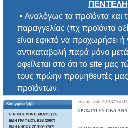
ΠΕΝΤΕΛΗ
• Αναλόγως τα προϊόντα και τ
παραγγελίας (πχ προϊόντα αξίας μ
είναι εφικτό να προχωρήσει ή να 
αντικαταβολή παρά μόνο μετά α
οφείλεται στο ότι το site μας τώρα 
τους πρώην προμηθευτές μας και
προϊόντων.
Αρχική
-
ΕΙΔΗ ΜΟΤΟΣΥΚΛΕΤΑ
Κατηγορίες:
[εδώ]
ΠΡΟΣΤΑΤΕΥΤΙΚΑ AΝ
ΣΤΑΤΙΚΟΣ ΜΟΝΤΕΛΙΣΜΟΣ (21)
ΕΙΔΗ ΓΡΑΦΕΙΟΥ, B2B (2697)
ΕΙΔΗ ΚΗΠΟΥ, ΣΠΙΤΙΟΥ (797)