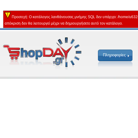
Προσοχή: Ο κατάλογος λανθάνουσας μνήμης SQL δεν υπάρχει: /home/u632
απόκριση δεν θα λειτουργεί μέχρι να δημιουργήσετε αυτό τον κατάλογο.
Πληροφορίες