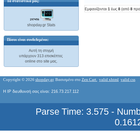
Τα στατιστικά μας:
Εμφανίζονται
1
έως
8
(από
8
προ
shopday.gr Stats
Συμβατό Ανακατασκευασμένο Τόνερ
Hewlett Packard HP Q1338A Black 38A
12000 σελίδες Toner Q 1338 A για
Πόσοι είναι συνδεδεμένοι:
LaserJet 4200 Series
Αυτή τη στιγμή
36,46 €
υπάρχουν 313 επισκέπτες
online στο site μας.
Copyright © 2026
shopday.gr
. Βασισμένο στο
Zen Cart.
valid xhtml
valid css
Η IP διευθυνσή σας είναι: 216.73.217.112
ΠΛΑΚΕΤΑ Ide DOM disk on module της
PLANET ΣΥΜΒΑΤH ΜΕ DVC400C
Parse Time: 3.575 - Numb
114,84 €
0.161