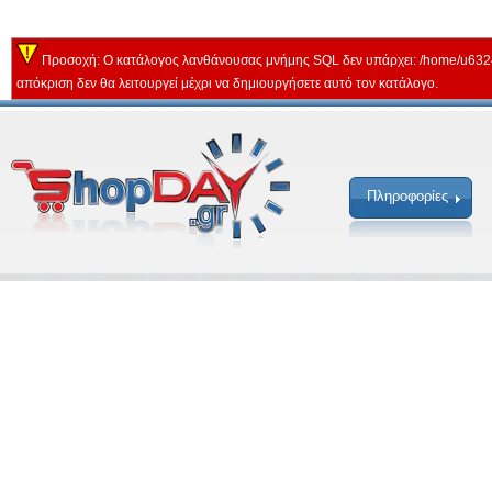
Προσοχή: Ο κατάλογος λανθάνουσας μνήμης SQL δεν υπάρχει: /home/u632
απόκριση δεν θα λειτουργεί μέχρι να δημιουργήσετε αυτό τον κατάλογο.
Πληροφορίες