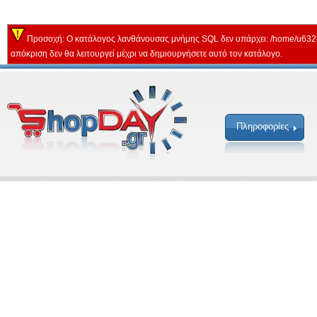
Προσοχή: Ο κατάλογος λανθάνουσας μνήμης SQL δεν υπάρχει: /home/u632
απόκριση δεν θα λειτουργεί μέχρι να δημιουργήσετε αυτό τον κατάλογο.
Πληροφορίες