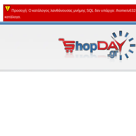
Προσοχή: Ο κατάλογος λανθάνουσας μνήμης SQL δεν υπάρχει: /home/u63243
κατάλογο.