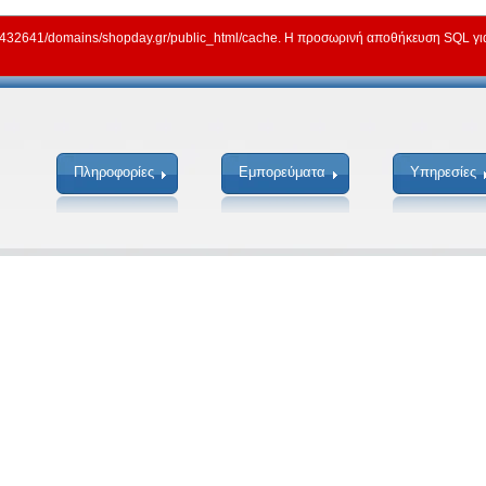
2641/domains/shopday.gr/public_html/cache. Η προσωρινή αποθήκευση SQL για γ
Πληροφορίες
Εμπορεύματα
Υπηρεσίες