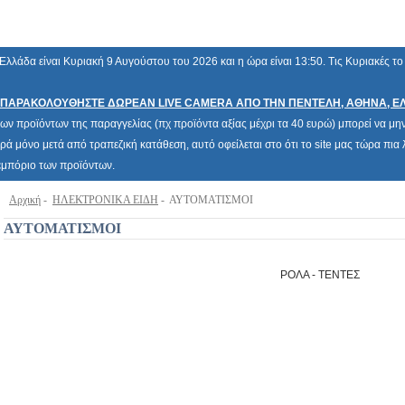
λλάδα είναι Κυριακή 9 Αυγούστου του 2026 και η ώρα είναι 13:50. Τις Κυριακές τ
ΠΑΡΑΚΟΛΟΥΘΗΣΤΕ ΔΩΡΕΑΝ LIVE CAMERA ΑΠΟ ΤΗΝ ΠΕΝΤΕΛΗ, ΑΘΗΝΑ, Ε
των προϊόντων της παραγγελίας (πχ προϊόντα αξίας μέχρι τα 40 ευρώ) μπορεί να μην 
ρά μόνο μετά από τραπεζική κατάθεση, αυτό οφείλεται στο ότι το site μας τώρα πι
 εμπόριο των προϊόντων.
Αρχική
-
ΗΛΕΚΤΡΟΝΙΚΑ ΕΙΔΗ
- ΑΥΤΟΜΑΤΙΣΜΟΙ
ΑΥΤΟΜΑΤΙΣΜΟΙ
ΡΟΛΑ - ΤΕΝΤΕΣ