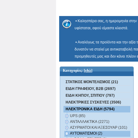
• Καλησπέρα σας, η ημερομηνία στην Ε
υφίσταται, αφού είμαστε κλειστά.
• Αναλόγως τα προϊόντα και την αξία 
δυνατόν να σταλεί με αντικαταβολή πα
προμηθευτές μας και δεν κάνει πλέον
Κατηγορίες:
[εδώ]
ΣΤΑΤΙΚΟΣ ΜΟΝΤΕΛΙΣΜΟΣ (21)
ΕΙΔΗ ΓΡΑΦΕΙΟΥ, B2B (2697)
ΕΙΔΗ ΚΗΠΟΥ, ΣΠΙΤΙΟΥ (797)
ΗΛΕΚΤΡΙΚΕΣ ΣΥΣΚΕΥΕΣ (3506)
ΗΛΕΚΤΡΟΝΙΚΑ ΕΙΔΗ (5794)
UPS (85)
ΑΝΤΑΛΛΑΚΤΙΚΑ (2271)
ΑΣΥΡΜΑΤΟΙ ΚΑΙ ΑΞΕΣΟΥΑΡ (101)
ΑΥΤΟΜΑΤΙΣΜΟΙ (2)