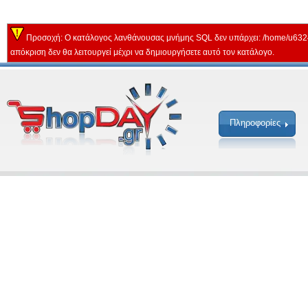
Προσοχή: Ο κατάλογος λανθάνουσας μνήμης SQL δεν υπάρχει: /home/u632
απόκριση δεν θα λειτουργεί μέχρι να δημιουργήσετε αυτό τον κατάλογο.
Πληροφορίες