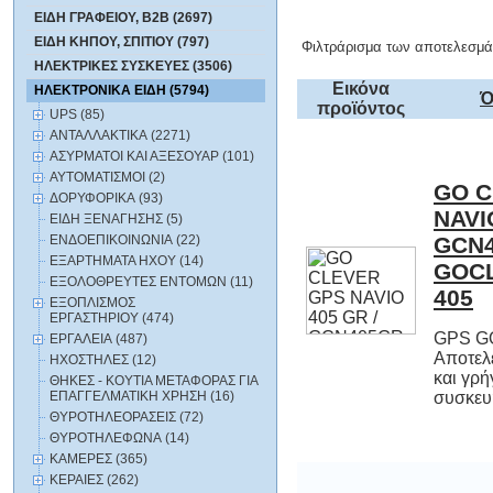
ΕΙΔΗ ΓΡΑΦΕΙΟΥ, B2B (2697)
ΕΙΔΗ ΚΗΠΟΥ, ΣΠΙΤΙΟΥ (797)
Φιλτράρισμα των αποτελεσμά
ΗΛΕΚΤΡΙΚΕΣ ΣΥΣΚΕΥΕΣ (3506)
Εικόνα
ΗΛΕΚΤΡΟΝΙΚΑ ΕΙΔΗ (5794)
Ό
προϊόντος
UPS (85)
ΑΝΤΑΛΛΑΚΤΙΚΑ (2271)
ΑΣΥΡΜΑΤΟΙ ΚΑΙ ΑΞΕΣΟΥΑΡ (101)
ΑΥΤΟΜΑΤΙΣΜΟΙ (2)
GO C
NAVI
GCN
GOCL
ΔΟΡΥΦΟΡΙΚΑ (93)
ΕΙΔΗ ΞΕΝΑΓΗΣΗΣ (5)
ΕΝΔΟΕΠΙΚΟΙΝΩΝΙΑ (22)
ΕΞΑΡΤΗΜΑΤΑ HXOY (14)
ΕΞΟΛΟΘΡΕΥΤΕΣ ΕΝΤΟΜΩΝ (11)
405
ΕΞΟΠΛΙΣΜΟΣ
ΕΡΓΑΣΤΗΡΙΟΥ (474)
GPS G
Αποτελε
και γ
ΕΡΓΑΛΕΙΑ (487)
ΗΧΟΣΤΗΛΕΣ (12)
ΘΗΚΕΣ - ΚΟΥΤΙΑ ΜΕΤΑΦΟΡΑΣ ΓΙΑ
ΕΠΑΓΓΕΛΜΑΤΙΚΗ ΧΡΗΣΗ (16)
συσκευή
ΘΥΡΟΤΗΛΕΟΡΑΣΕΙΣ (72)
ΘΥΡΟΤΗΛΕΦΩΝΑ (14)
ΚΑΜΕΡΕΣ (365)
ΚΕΡΑΙΕΣ (262)