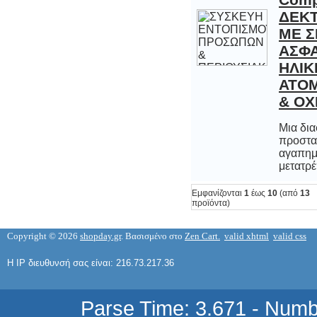
APACER ΜΝΗΜΗ ΓΙΑ ΦΟΡΗΤΟ
ΥΠΟΛΟΓΙΣΤΗ NOTEBOOK DDR2-SOD
& Ο
0256MB 533MHz PC-430
8,76 €
Μια δια
προσ
αγαπ
μετατρέ
Εμφανίζονται
1
έως
10
(από
13
προϊόντα)
Ανακατασκευασμένο Τόνερ Samsung
ML-D3050B Black 8000 σελίδες Toner
Copyright © 2026
shopday.gr
. Βασισμένο στο
Zen Cart.
valid xhtml
valid css
για ML3050, ML3051N, ML3051ND
43,71 €
Η IP διευθυνσή σας είναι: 216.73.217.36
Parse Time: 3.671 - Numb