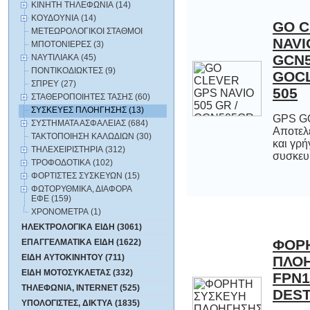
ΚΙΝΗΤΗ ΤΗΛΕΦΩΝΙΑ (14)
ΚΟΥΔΟΥΝΙΑ (14)
GO C
NAVI
GCN
GOCL
ΜΕΤΕΩΡΟΛΟΓΙΚΟΙ ΣΤΑΘΜΟΙ
ΜΠΟΤΟΝΙΕΡΕΣ (3)
ΝΑΥΤΙΛΙΑΚΑ (45)
ΠΟΝΤΙΚΟΔΙΩΚΤΕΣ (9)
ΣΠΡΕΥ (27)
505
ΣΤΑΘΕΡΟΠΟΙΗΤΕΣ ΤΑΣΗΣ (60)
ΣΥΣΚΕΥΕΣ ΠΛΟΗΓΗΣΗΣ (13)
GPS G
Αποτελε
και γ
ΣΥΣΤΗΜΑΤΑ ΑΣΦΑΛΕΙΑΣ (684)
ΤΑΚΤΟΠΟΙΗΣΗ ΚΑΛΩΔΙΩΝ (30)
ΤΗΛΕΧΕΙΡΙΣΤΗΡΙΑ (312)
συσκευή
ΤΡΟΦΟΔΟΤΙΚΑ (102)
ΦΟΡΤΙΣΤΕΣ ΣΥΣΚΕΥΩΝ (15)
ΦΩΤΟΡΥΘΜΙΚΑ, ΔΙΑΦΟΡΑ
ΕΦΕ (159)
ΧΡΟΝΟΜΕΤΡΑ (1)
ΗΛΕΚΤΡΟΛΟΓΙΚΑ ΕΙΔΗ (3061)
ΦΟΡ
ΠΛΟ
FPN1
ΕΠΑΓΓΕΛΜΑΤΙΚΑ ΕΙΔΗ (1622)
ΕΙΔΗ ΑΥΤΟΚΙΝΗΤΟΥ (711)
ΕΙΔΗ ΜΟΤΟΣΥΚΛΕΤΑΣ (332)
ΤΗΛΕΦΩΝΙΑ, INTERNET (525)
DEST
ΥΠΟΛΟΓΙΣΤΕΣ, ΔΙΚΤΥΑ (1835)