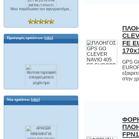
Μου παρέδωσαν τον αφυγραντήρα...
ΠΛΟΗ
CLEV
FE
Προσφορές προϊόντων:
[εδώ]
170x
GPS G
EUROP
εξαιρετ
στην χρ
Φωτοαντιγραφικό επαγγελματικό
μηχάνημα scanner δικτυακό και Φαξ A3
Ricoh Aficio MP C2500 ΕΛΑΦΡΩΣ
Νέα προϊόντα:
[εδώ]
ΜΕΤΑΧΕΙΡΙΣΜΕΝΟ
3500,00 €
599,00 €
Εξοικονομείτε : 2901,00 €
ΦΟΡ
ΠΛΟ
FPN1