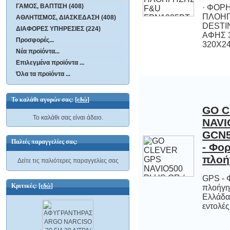
ΓΑΜΟΣ, ΒΑΠΤΙΣΗ (408)
· ΦΟΡ
ΠΛΟΗΓ
DESTINA
ΑΦΗΣ 3
ΑΘΛΗΤΙΣΜΟΣ, ΔΙΑΣΚΕΔΑΣΗ (408)
ΔΙΑΦΟΡΕΣ ΥΠΗΡΕΣΙΕΣ (224)
Προσφορές...
320X24
Νέα προϊόντα...
Επιλεγμένα προϊόντα ...
Όλα τα προϊόντα ...
Το καλάθι αγορών σας:
[εδώ]
GO C
NAVIO
GCN5
- Φο
Το καλάθι σας είναι άδειο.
Παλιές παραγγελίες σας:
πλοή
Δείτε τις παλιότερες παραγγελίες σας
GPS - 
πλοήγησης
Ελλάδα
Κριτικές:
[εδώ]
εντολές.