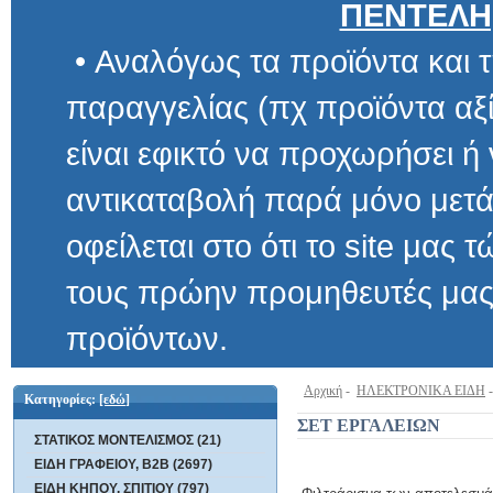
ΠΕΝΤΕΛΗ
• Αναλόγως τα προϊόντα και τ
παραγγελίας (πχ προϊόντα αξίας μ
είναι εφικτό να προχωρήσει ή να 
αντικαταβολή παρά μόνο μετά α
οφείλεται στο ότι το site μας τώρα 
τους πρώην προμηθευτές μας και
προϊόντων.
Αρχική
-
ΗΛΕΚΤΡΟΝΙΚΑ ΕΙΔΗ
Κατηγορίες:
[εδώ]
ΣΕΤ ΕΡΓΑΛΕΙΩΝ
ΣΤΑΤΙΚΟΣ ΜΟΝΤΕΛΙΣΜΟΣ (21)
ΕΙΔΗ ΓΡΑΦΕΙΟΥ, B2B (2697)
ΕΙΔΗ ΚΗΠΟΥ, ΣΠΙΤΙΟΥ (797)