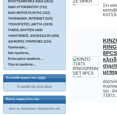
ΕΠΑΓΓΕΛΜΑΤΙΚΑ ΕΙΔΗ (1622)
Σετ κατ
κατσαβ
ΕΙΔΗ ΑΥΤΟΚΙΝΗΤΟΥ (711)
ΕΙΔΗ ΜΟΤΟΣΥΚΛΕΤΑΣ (332)
ΚΑΤΣΑ
ΤΗΛΕΦΩΝΙΑ, INTERNET (525)
ΥΠΟΛΟΓΙΣΤΕΣ, ΔΙΚΤΥΑ (1835)
ΓΑΜΟΣ, ΒΑΠΤΙΣΗ (408)
ΑΘΛΗΤΙΣΜΟΣ, ΔΙΑΣΚΕΔΑΣΗ (408)
KINZ
RINGSP
8PCS 6-
κλειδ
συμπ
ΔΙΑΦΟΡΕΣ ΥΠΗΡΕΣΙΕΣ (224)
Προσφορές...
Νέα προϊόντα...
Επιλεγμένα προϊόντα ...
Όλα τα προϊόντα ...
μετα
Το καλάθι αγορών σας:
[εδώ]
Δαχτυλί
συμπαγή θ
τμχ - Διασ
Το καλάθι σας είναι άδειο.
71973..
Παλιές παραγγελίες σας:
Δείτε τις παλιότερες παραγγελίες σας