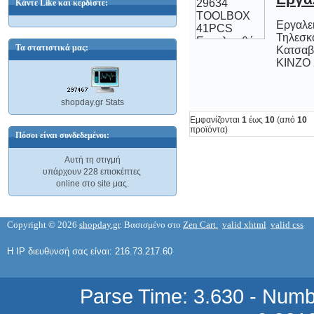
KINZO 71948
RING/OPEN
END
Κάντε Like και κερδίστε:
Εργαλει
Τηλεσκο
Κατσαβίδι
SPANNER...
Τα στατιστικά μας:
11,59 €
KINZO 
ΚΕΝΤΡΙΚΟΣ ΕΝΙΣΧΥΤΗΣ ΕΠΙΓΕΙΑΣ
ΚΕΡΑΙΑΣ TV ΤΗΛΕΟΡΑΣΗΣ TERRA
MA012 ΕΥΡΕΙΑΣ ΖΩΝΗΣ ΜΕΣΑΙΑΣ
shopday.gr Stats
Εμφανίζονται
1
έως
10
(από
10
ΙΣΧΥΟΣ
προϊόντα)
85,12 €
Πόσοι είναι συνδεδεμένοι:
Αυτή τη στιγμή
υπάρχουν 228 επισκέπτες
online στο site μας.
Copyright © 2026
shopday.gr
. Βασισμένο στο
Zen Cart.
valid xhtml
valid css
ΚΕΝΤΡΙΚΟΣ ΕΝΙΣΧΥΤΗΣ ΕΠΙΓΕΙΑΣ
ΚΕΡΑΙΑΣ TV ΤΗΛΕΟΡΑΣΗΣ TERRA-
MA051 ΕΥΡΕΙΑΣ ΖΩΝΗΣ ΜΕΣΑΙΑΣ
Η IP διευθυνσή σας είναι: 216.73.217.60
ΙΣΧΥΟΣ
37,74 €
Parse Time: 3.630 - Numb