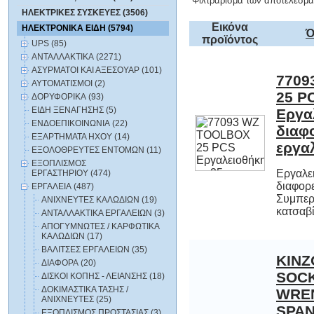
Φιλτράρισμα των αποτελεσμά
ΗΛΕΚΤΡΙΚΕΣ ΣΥΣΚΕΥΕΣ (3506)
Εικόνα
ΗΛΕΚΤΡΟΝΙΚΑ ΕΙΔΗ (5794)
Ό
προϊόντος
UPS (85)
ΑΝΤΑΛΛΑΚΤΙΚΑ (2271)
ΑΣΥΡΜΑΤΟΙ ΚΑΙ ΑΞΕΣΟΥΑΡ (101)
7709
2
Εργα
δι
ΑΥΤΟΜΑΤΙΣΜΟΙ (2)
ΔΟΡΥΦΟΡΙΚΑ (93)
ΕΙΔΗ ΞΕΝΑΓΗΣΗΣ (5)
ΕΝΔΟΕΠΙΚΟΙΝΩΝΙΑ (22)
ΕΞΑΡΤΗΜΑΤΑ HXOY (14)
εργαλ
ΕΞΟΛΟΘΡΕΥΤΕΣ ΕΝΤΟΜΩΝ (11)
ΕΞΟΠΛΙΣΜΟΣ
Εργαλε
διαφορε
Συμπερ
ΕΡΓΑΣΤΗΡΙΟΥ (474)
ΕΡΓΑΛΕΙΑ (487)
ΑΝΙΧΝΕΥΤΕΣ ΚΑΛΩΔΙΩΝ (19)
κατσαβίδ
ΑΝΤΑΛΛΑΚΤΙΚΑ ΕΡΓΑΛΕΙΩΝ (3)
ΑΠΟΓΥΜΝΩΤΕΣ / ΚΑΡΦΩΤΙΚΑ
ΚΑΛΩΔΙΩΝ (17)
ΒΑΛΙΤΣΕΣ ΕΡΓΑΛΕΙΩΝ (35)
KINZ
SO
WREN
SPAN
Γερμαν
υψηλής 
πρακτ
ΔΙΑΦΟΡΑ (20)
ΔΙΣΚΟΙ ΚΟΠΗΣ - ΛΕΙΑΝΣΗΣ (18)
ΔΟΚΙΜΑΣΤΙΚΑ ΤΑΣΗΣ /
ΑΝΙΧΝΕΥΤΕΣ (25)
ΕΞΟΠΛΙΣΜΟΣ ΠΡΟΣΤΑΣΙΑΣ (3)