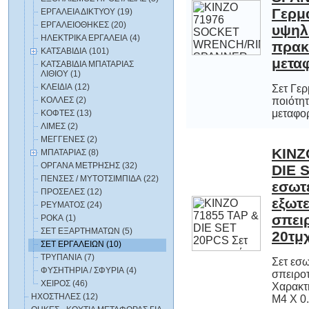
ΕΡΓΑΛΕΙΑ ΔΙΚΤΥΟΥ (19)
ΕΡΓΑΛΕΙΟΘΗΚΕΣ (20)
ΗΛΕΚΤΡΙΚΑ ΕΡΓΑΛΕΙΑ (4)
ΚΑΤΣΑΒΙΔΙΑ (101)
μετα
ΚΑΤΣΑΒΙΔΙΑ ΜΠΑΤΑΡΙΑΣ
ΛΙΘΙΟΥ (1)
ΚΛΕΙΔΙΑ (12)
Σετ Γε
ποιότη
ΚΟΛΛΕΣ (2)
μεταφορά
ΚΟΦΤΕΣ (13)
ΛΙΜΕΣ (2)
ΜΕΓΓΕΝΕΣ (2)
KINZ
DIE 
εσω
εξ
σπε
ΜΠΑΤΑΡΙΑΣ (8)
ΟΡΓΑΝΑ ΜΕΤΡΗΣΗΣ (32)
ΠΕΝΣΕΣ / ΜΥΤΟΤΣΙΜΠΙΔΑ (22)
ΠΡΟΣΕΛΕΣ (12)
ΡΕΥΜΑΤΟΣ (24)
ΡΟΚΑ (1)
ΣΕΤ ΕΞΑΡΤΗΜΑΤΩΝ (5)
20τμ
ΣΕΤ ΕΡΓΑΛΕΙΩΝ (10)
ΤΡΥΠΑΝΙΑ (7)
Σετ εσω
σπει
Χαρακτη
ΦΥΣΗΤΗΡΙΑ / ΣΦΥΡΙΑ (4)
ΧΕΙΡΟΣ (46)
ΗΧΟΣΤΗΛΕΣ (12)
M4 X 0.