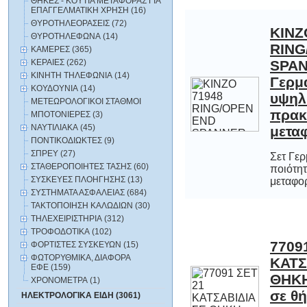
ΘΗΚΕΣ - ΚΟΥΤΙΑ ΜΕΤΑΦΟΡΑΣ ΓΙΑ
ΕΠΑΓΓΕΛΜΑΤΙΚΗ ΧΡΗΣΗ (16)
ΘΥΡΟΤΗΛΕΟΡΑΣΕΙΣ (72)
KINZ
RING/
SPANNER
Γερμαν
υψηλής 
πρακτ
ΘΥΡΟΤΗΛΕΦΩΝΑ (14)
ΚΑΜΕΡΕΣ (365)
ΚΕΡΑΙΕΣ (262)
ΚΙΝΗΤΗ ΤΗΛΕΦΩΝΙΑ (14)
ΚΟΥΔΟΥΝΙΑ (14)
ΜΕΤΕΩΡΟΛΟΓΙΚΟΙ ΣΤΑΘΜΟΙ
ΜΠΟΤΟΝΙΕΡΕΣ (3)
ΝΑΥΤΙΛΙΑΚΑ (45)
μετα
ΠΟΝΤΙΚΟΔΙΩΚΤΕΣ (9)
ΣΠΡΕΥ (27)
Σετ Γε
ποιότη
ΣΤΑΘΕΡΟΠΟΙΗΤΕΣ ΤΑΣΗΣ (60)
ΣΥΣΚΕΥΕΣ ΠΛΟΗΓΗΣΗΣ (13)
μεταφορά
ΣΥΣΤΗΜΑΤΑ ΑΣΦΑΛΕΙΑΣ (684)
ΤΑΚΤΟΠΟΙΗΣΗ ΚΑΛΩΔΙΩΝ (30)
ΤΗΛΕΧΕΙΡΙΣΤΗΡΙΑ (312)
ΤΡΟΦΟΔΟΤΙΚΑ (102)
7709
ΚΑΤΣΑ
ΘΗΚΗ Σε
ΦΟΡΤΙΣΤΕΣ ΣΥΣΚΕΥΩΝ (15)
ΦΩΤΟΡΥΘΜΙΚΑ, ΔΙΑΦΟΡΑ
ΕΦΕ (159)
ΧΡΟΝΟΜΕΤΡΑ (1)
σε θή
ΗΛΕΚΤΡΟΛΟΓΙΚΑ ΕΙΔΗ (3061)