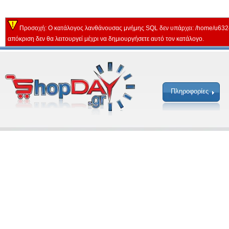
Προσοχή: Ο κατάλογος λανθάνουσας μνήμης SQL δεν υπάρχει: /home/u632
απόκριση δεν θα λειτουργεί μέχρι να δημιουργήσετε αυτό τον κατάλογο.
Πληροφορίες