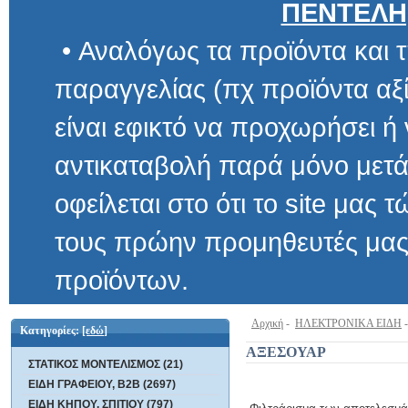
ΠΕΝΤΕΛΗ
• Αναλόγως τα προϊόντα και τ
παραγγελίας (πχ προϊόντα αξίας μ
είναι εφικτό να προχωρήσει ή να 
αντικαταβολή παρά μόνο μετά α
οφείλεται στο ότι το site μας τώρα 
τους πρώην προμηθευτές μας και
προϊόντων.
Αρχική
-
ΗΛΕΚΤΡΟΝΙΚΑ ΕΙΔΗ
Κατηγορίες:
[εδώ]
ΑΞΕΣΟΥΑΡ
ΣΤΑΤΙΚΟΣ ΜΟΝΤΕΛΙΣΜΟΣ (21)
ΕΙΔΗ ΓΡΑΦΕΙΟΥ, B2B (2697)
ΕΙΔΗ ΚΗΠΟΥ, ΣΠΙΤΙΟΥ (797)