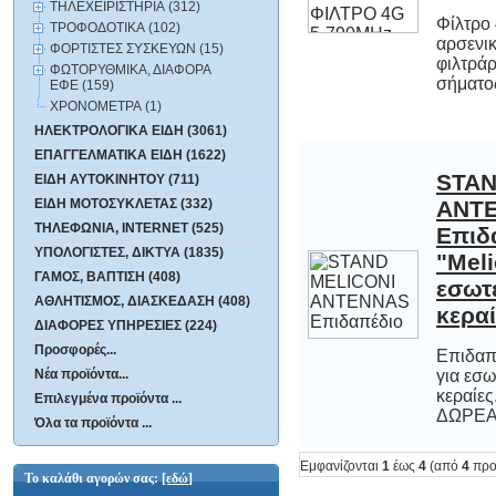
ΤΗΛΕΧΕΙΡΙΣΤΗΡΙΑ (312)
Φίλτρο
αρσενι
φιλτράρ
ΤΡΟΦΟΔΟΤΙΚΑ (102)
ΦΟΡΤΙΣΤΕΣ ΣΥΣΚΕΥΩΝ (15)
ΦΩΤΟΡΥΘΜΙΚΑ, ΔΙΑΦΟΡΑ
σήματος
ΕΦΕ (159)
ΧΡΟΝΟΜΕΤΡΑ (1)
ΗΛΕΚΤΡΟΛΟΓΙΚΑ ΕΙΔΗ (3061)
ΕΠΑΓΓΕΛΜΑΤΙΚΑ ΕΙΔΗ (1622)
STAN
AN
Επιδ
"Mel
εσωτε
ΕΙΔΗ ΑΥΤΟΚΙΝΗΤΟΥ (711)
ΕΙΔΗ ΜΟΤΟΣΥΚΛΕΤΑΣ (332)
ΤΗΛΕΦΩΝΙΑ, INTERNET (525)
ΥΠΟΛΟΓΙΣΤΕΣ, ΔΙΚΤΥΑ (1835)
ΓΑΜΟΣ, ΒΑΠΤΙΣΗ (408)
ΑΘΛΗΤΙΣΜΟΣ, ΔΙΑΣΚΕΔΑΣΗ (408)
κεραί
ΔΙΑΦΟΡΕΣ ΥΠΗΡΕΣΙΕΣ (224)
Προσφορές...
Επιδαπέ
για εσ
κεραίες
Νέα προϊόντα...
Επιλεγμένα προϊόντα ...
ΔΩΡΕΑΝ
Όλα τα προϊόντα ...
Εμφανίζονται
1
έως
4
(από
4
προ
Το καλάθι αγορών σας:
[εδώ]