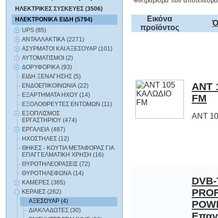
Φιλτράρισμα των αποτελεσμά
ΗΛΕΚΤΡΙΚΕΣ ΣΥΣΚΕΥΕΣ (3506)
Εικόνα
ΗΛΕΚΤΡΟΝΙΚΑ ΕΙΔΗ (5794)
Ό
προϊόντος
UPS (85)
ΑΝΤΑΛΛΑΚΤΙΚΑ (2271)
ΑΣΥΡΜΑΤΟΙ ΚΑΙ ΑΞΕΣΟΥΑΡ (101)
ΑΥΤΟΜΑΤΙΣΜΟΙ (2)
ΔΟΡΥΦΟΡΙΚΑ (93)
ΕΙΔΗ ΞΕΝΑΓΗΣΗΣ (5)
ANT 
ΕΝΔΟΕΠΙΚΟΙΝΩΝΙΑ (22)
ΕΞΑΡΤΗΜΑΤΑ HXOY (14)
FM
ΕΞΟΛΟΘΡΕΥΤΕΣ ΕΝΤΟΜΩΝ (11)
ΕΞΟΠΛΙΣΜΟΣ
ANT 1
ΕΡΓΑΣΤΗΡΙΟΥ (474)
ΕΡΓΑΛΕΙΑ (487)
ΗΧΟΣΤΗΛΕΣ (12)
ΘΗΚΕΣ - ΚΟΥΤΙΑ ΜΕΤΑΦΟΡΑΣ ΓΙΑ
ΕΠΑΓΓΕΛΜΑΤΙΚΗ ΧΡΗΣΗ (16)
ΘΥΡΟΤΗΛΕΟΡΑΣΕΙΣ (72)
ΘΥΡΟΤΗΛΕΦΩΝΑ (14)
DVB-
PRO
POWE
Επα
εξ
τροφ
μεταλ
και σ
κύκλω
ενερ
κεραί
ΚΑΜΕΡΕΣ (365)
ΚΕΡΑΙΕΣ (262)
ΑΞΕΣΟΥΑΡ (4)
ΔΙΑΚΛΑΔΩΤΕΣ (30)