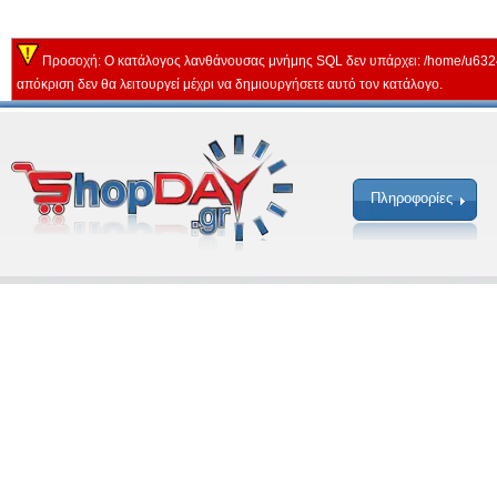
Προσοχή: Ο κατάλογος λανθάνουσας μνήμης SQL δεν υπάρχει: /home/u632
απόκριση δεν θα λειτουργεί μέχρι να δημιουργήσετε αυτό τον κατάλογο.
Πληροφορίες