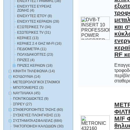
ΕΝΙΣΧΥΤEΣ ΓΡΑΜΜΗΣ (38)
ΕΝΙΣΧΥΤΕΣ ΕΥΡΕΙΑΣ
ΖΩΝΗΣ (4)
ΕΝΙΣΧΥΤΕΣ ΙΣΤΟΥ (8)
ΕΝΙΣΧΥΤΕΣ ΚΕΡΑΙΩΝ (28)
ΕΞΩΤΕΡΙΚΕΣ TV (34)
ΕΣΩΤΕΡΙΚΕΣ TV (31)
ΚΕΡΑΙΕΣ (13)
ΚΕΡΑΙΕΣ 2.4 GHZ WI-FI (16)
ΠΕΔΙΟΜΕΤΡΑ (11)
RF κ
ΠΟΛΥΔΙΑΚΟΠΤΕΣ (23)
ΠΡΙΖΕΣ (4)
Επαγγε
τροφοδο
περ
ΠΡΙΖΕΣ ΚΕΡΑΙΩΝ (18)
ΚΙΝΗΤΗ ΤΗΛΕΦΩΝΙΑ (14)
ΚΟΥΔΟΥΝΙΑ (14)
σταθερο
ΜΕΤΕΩΡΟΛΟΓΙΚΟΙ ΣΤΑΘΜΟΙ
ΜΠΟΤΟΝΙΕΡΕΣ (3)
ΝΑΥΤΙΛΙΑΚΑ (45)
ΠΟΝΤΙΚΟΔΙΩΚΤΕΣ (9)
METR
ΦΙΛΤΡ
M/F Φ
ΣΠΡΕΥ (27)
ΣΤΑΘΕΡΟΠΟΙΗΤΕΣ ΤΑΣΗΣ (60)
ΣΥΣΚΕΥΕΣ ΠΛΟΗΓΗΣΗΣ (13)
ΣΥΣΤΗΜΑΤΑ ΑΣΦΑΛΕΙΑΣ (684)
θηλυκ
ΤΑΚΤΟΠΟΙΗΣΗ ΚΑΛΩΔΙΩΝ (30)