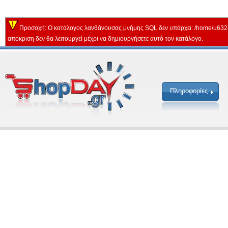
Προσοχή: Ο κατάλογος λανθάνουσας μνήμης SQL δεν υπάρχει: /home/u632
απόκριση δεν θα λειτουργεί μέχρι να δημιουργήσετε αυτό τον κατάλογο.
Πληροφορίες