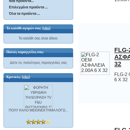
Νέα προϊόντα...
Επιλεγμένα προϊόντα ...
Όλα τα προϊόντα ...
Το καλάθι αγορών σας:
[εδώ]
Το καλάθι σας είναι άδειο.
FLG-
ΑΣΦΑΛΕΙΑ
Παλιές παραγγελίες σας:
32
Δείτε τις παλιότερες παραγγελίες σας
FLG-2 
Κριτικές:
[εδώ]
6 Χ 32
ΠΟΛΥ ΚΑΛΟ ΜΕΙΟΝΕΚΤΗΜΑ ΛΟΓΩ...
FLG-
ΑΣΦΑΛΕΙ