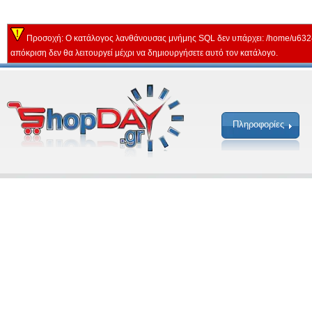
Προσοχή: Ο κατάλογος λανθάνουσας μνήμης SQL δεν υπάρχει: /home/u632
απόκριση δεν θα λειτουργεί μέχρι να δημιουργήσετε αυτό τον κατάλογο.
Πληροφορίες