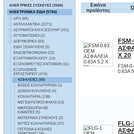
Εικόνα
ΗΛΕΚΤΡΙΚΕΣ ΣΥΣΚΕΥΕΣ (3506)
Ό
προϊόντος
ΗΛΕΚΤΡΟΝΙΚΑ ΕΙΔΗ (5794)
UPS (85)
ΑΝΤΑΛΛΑΚΤΙΚΑ (2271)
ΑΣΥΡΜΑΤΟΙ ΚΑΙ ΑΞΕΣΟΥΑΡ (101)
ΑΥΤΟΜΑΤΙΣΜΟΙ (2)
FSM-
ΑΣΦΑΛΕ
ΔΟΡΥΦΟΡΙΚΑ (93)
ΕΙΔΗ ΞΕΝΑΓΗΣΗΣ (5)
ΕΝΔΟΕΠΙΚΟΙΝΩΝΙΑ (22)
Χ 20
ΕΞΑΡΤΗΜΑΤΑ HXOY (14)
ΕΞΟΛΟΘΡΕΥΤΕΣ ΕΝΤΟΜΩΝ (11)
FSM-0
ΕΞΟΠΛΙΣΜΟΣ
0.63Α 5
ΕΡΓΑΣΤΗΡΙΟΥ (474)
ΑΣΦΑΛΕΙΕΣ (66)
ΒΑΣΕΙΣ ΚΟΛΛΗΤΗΡΙΩΝ (1)
ΔΟΧΕΙΑ ΚΟΛΛΗΣΗΣ (4)
ΚΟΛΛΗΤΗΡΙΑ (138)
ΜΕΓΕΘΥΝΤΙΚΟΙ ΦΑΚΟΙ (13)
ΜΙΚΡΟΣΚΟΠΙΑ ΜΕ
ΚΑΜΕΡΕΣ (5)
ΜΟΤΕΡΑΚΙΑ ΣΥΝΕΧΟΥΣ (2)
FLG-
ΑΣΦΑΛΕΙΑ
ΜΥΤΕΣ ΚΟΛΛΗΤΗΡΙΩΝ (37)
ΠΙΣΤΟΛΙΑ & ΚΟΛΛΕΣ
ΣΙΛΙΚΟΝΗΣ (18)