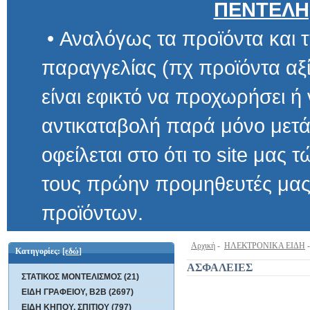
ΠΕΝΤΕΛΗ
• Αναλόγως τα προϊόντα και τ
παραγγελίας (πχ προϊόντα αξίας μ
είναι εφικτό να προχωρήσει ή να 
αντικαταβολή παρά μόνο μετά α
οφείλεται στο ότι το site μας τώρα 
τους πρώην προμηθευτές μας και
προϊόντων.
Αρχική
-
ΗΛΕΚΤΡΟΝΙΚΑ ΕΙΔΗ
Κατηγορίες:
[εδώ]
ΑΣΦΑΛΕΙΕΣ
ΣΤΑΤΙΚΟΣ ΜΟΝΤΕΛΙΣΜΟΣ (21)
ΕΙΔΗ ΓΡΑΦΕΙΟΥ, B2B (2697)
ΕΙΔΗ ΚΗΠΟΥ, ΣΠΙΤΙΟΥ (797)