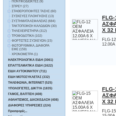
ΠΟΝΤΙΚΟΔΙΩΚΤΕΣ (9)
ΣΠΡΕΥ (27)
ΣΤΑΘΕΡΟΠΟΙΗΤΕΣ ΤΑΣΗΣ (60)
ΣΥΣΚΕΥΕΣ ΠΛΟΗΓΗΣΗΣ (13)
FLG-
ΑΣΦΑΛΕΙ
ΣΥΣΤΗΜΑΤΑ ΑΣΦΑΛΕΙΑΣ (684)
ΤΑΚΤΟΠΟΙΗΣΗ ΚΑΛΩΔΙΩΝ (30)
Χ 32
ΤΗΛΕΧΕΙΡΙΣΤΗΡΙΑ (312)
ΤΡΟΦΟΔΟΤΙΚΑ (102)
FLG-1
ΦΟΡΤΙΣΤΕΣ ΣΥΣΚΕΥΩΝ (15)
12.00Α
ΦΩΤΟΡΥΘΜΙΚΑ, ΔΙΑΦΟΡΑ
ΕΦΕ (159)
ΧΡΟΝΟΜΕΤΡΑ (1)
ΗΛΕΚΤΡΟΛΟΓΙΚΑ ΕΙΔΗ (3061)
ΕΠΑΓΓΕΛΜΑΤΙΚΑ ΕΙΔΗ (1622)
ΕΙΔΗ ΑΥΤΟΚΙΝΗΤΟΥ (711)
ΕΙΔΗ ΜΟΤΟΣΥΚΛΕΤΑΣ (332)
ΤΗΛΕΦΩΝΙΑ, INTERNET (525)
FLG-
ΑΣΦΑΛΕΙ
ΥΠΟΛΟΓΙΣΤΕΣ, ΔΙΚΤΥΑ (1835)
ΓΑΜΟΣ, ΒΑΠΤΙΣΗ (408)
ΑΘΛΗΤΙΣΜΟΣ, ΔΙΑΣΚΕΔΑΣΗ (408)
Χ 32
ΔΙΑΦΟΡΕΣ ΥΠΗΡΕΣΙΕΣ (224)
FLG-1
Προσφορές...
15.00Α