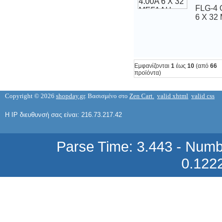
FLG-4 
6 Χ 32
Εμφανίζονται
1
έως
10
(από
66
ΣΥΜΒΑΤΟ ΤΟΝΕΡ TONER Compatible
Remanufactured Canon NPG-7 Black
NPG 7 NP 6025/6030/6330 Cartridge
προϊόντα)
10000 pages
Copyright © 2026
shopday.gr
. Βασισμένο στο
Zen Cart.
valid xhtml
valid css
19,58 €
Η IP διευθυνσή σας είναι: 216.73.217.42
Parse Time: 3.443 - Numb
0.122
ΣΥΜΒΑΤΟ ΤΟΝΕΡ TONER Compatible
Remanufactured Canon NPG-8 Black
NPG 8 NP 3000 Cartridge 15200 pages
36,29 €