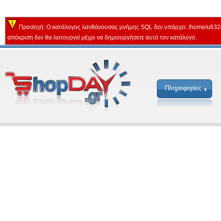
Προσοχή: Ο κατάλογος λανθάνουσας μνήμης SQL δεν υπάρχει: /home/u632
απόκριση δεν θα λειτουργεί μέχρι να δημιουργήσετε αυτό τον κατάλογο.
Πληροφορίες