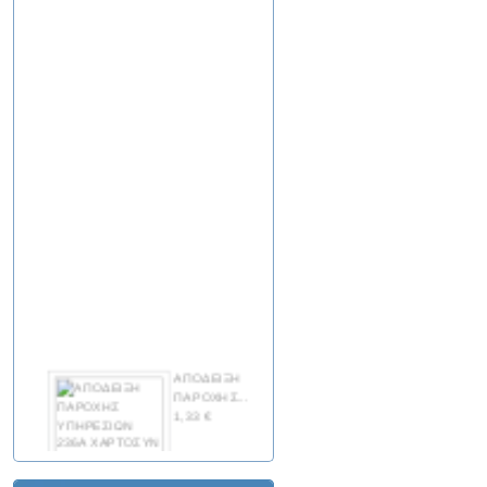
KINZO 72027 SCREWDRIVER SET
CRV/HG Σετ κατσαβίδια 6τμχ
8,18 €
KINZO 72093 MINI PLIERS SET 5PCS
115MM
14,19 €
ΑΠΟΔΕΙΞΗ
ΠΑΡΟΧΗΣ...
KINZO 72099 COMPINATION PLIERS
1,33 €
150MM
4,91 €
ΑΠΟΔΕΙΞΗ