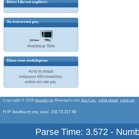
Κάντε Like και κερδίστε:
ΠΑΡΟΧΗΣ...
13,11 €
Τα στατιστικά μας:
KINZO 72100 COMPINATION PLIERS
Ανιχνευτής...
200MM
74,80 €
5,87 €
shopday.gr Stats
Πόσοι είναι συνδεδεμένοι:
Ανιχνευτής...
77,38 €
Αυτή τη στιγμή
υπάρχουν 450 επισκέπτες
online στο site μας.
TL-PC 01 ΚΟΠΙΔΙ ΜΕ ΛΑΣΤΙΧΕΝΙΑ
ΛΑΒΗ
1,71 €
ΣΦΟΥΓΓΑΡΙ
Copyright © 2026
shopday.gr
. Βασισμένο στο
Zen Cart.
valid xhtml
valid css
-...
3,08 €
Η IP διευθυνσή σας είναι: 216.73.217.84
Parse Time: 3.572 - Numb