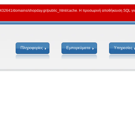
2641/domains/shopday.gr/public_html/cache. Η προσωρινή αποθήκευση SQL για γ
Πληροφορίες
Εμπορεύματα
Υπηρεσίες