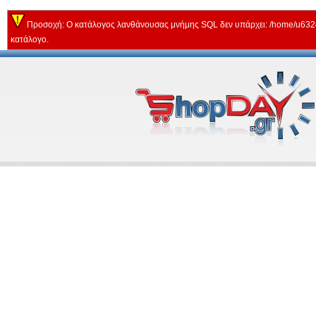
Προσοχή: Ο κατάλογος λανθάνουσας μνήμης SQL δεν υπάρχει: /home/u63243
κατάλογο.