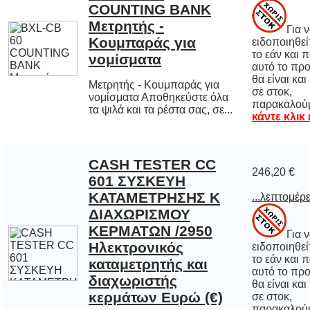
Για 
ειδοποιηθείτε
το εάν και π
αυτό το προ
θα είναι και 
σε στο
νομίσματα
Μετρητής - Κουμπαράς για
νομίσματα Αποθηκεύστε όλα
παρακαλού
τα ψιλά και τα ρέστα σας, σε...
κάντε κλικ
CASH TESTER CC
601 ΣΥΣΚΕΥΗ
ΚΑΤΑΜΕΤΡΗΣΗΣ Κ
ΔΙΑΧΩΡΙΣΜΟΥ
ΚΕΡΜΑΤΩΝ /2950
Ηλεκτρονικός
καταμετρητής και
διαχωριστής
246,20 €
...λεπτομέρε
Για 
ειδοποιηθείτε
το εάν και π
αυτό το προ
θα είναι και 
σε στο
κερμάτων Ευρώ (€)
παρακαλού