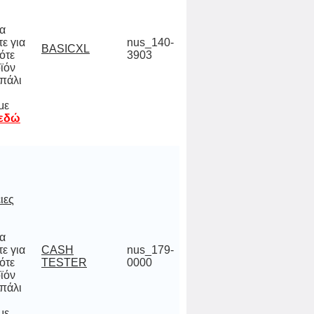
να
 για
ότε
ϊόν
πάλι
κ,
nus_140-
BASICXL
3903
με
 εδώ
ιες
να
 για
ότε
ϊόν
πάλι
κ,
CASH
nus_179-
TESTER
0000
με