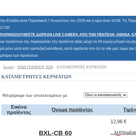
την Ελλάδα είναι Παρασκευή 7 Αυγούστου του 2026 και η ώρα είναι 18:08. Τις Πα
 17:00.
ΠΑΡΑΚΟΛΟΥΘΗΣΤΕ ΔΩΡΕΑΝ LIVE CAMERA ΑΠΟ ΤΗΝ ΠΕΝΤΕΛΗ, ΑΘΗΝΑ, Ε
των προϊόντων της παραγγελίας (πχ προϊόντα αξίας μέχρι τα 40 ευρώ) μπορεί να μην 
ρά μόνο μετά από τραπεζική κατάθεση, αυτό οφείλεται στο ότι το site μας τώρα πι
 εμπόριο των προϊόντων.
Αρχική
-
ΕΙΔΗ ΓΡΑΦΕΙΟΥ, B2B
- ΚΑΤΑΜΕΤΡΗΤΕΣ ΚΕΡΜΑΤΩΝ
ΚΑΤΑΜΕΤΡΗΤΕΣ ΚΕΡΜΑΤΩΝ
Φιλτράρισμα των αποτελεσμάτων με:
Εικόνα
Όνομα προϊόντος
Τιμή
προϊόντος
12,96 €
BXL-CB 60
COUNTING BANK
Μετρητής -
Κουμπαράς για
...λεπτομέρε