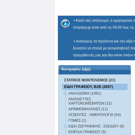
• Καλό σας απόγευμα, η ημερομηνία σ
shopday.gr είναι από τις 09:00 έως τις
• Αναλόγως τα προϊόντα και την αξία 
δυνατόν να σταλεί με αντικαταβολή πα
προμηθευτές μας και δεν κάνει πλέον
Κατηγορίες:
[εδώ]
ΣΤΑΤΙΚΟΣ ΜΟΝΤΕΛΙΣΜΟΣ (21)
ΕΙΔΗ ΓΡΑΦΕΙΟΥ, B2B (2697)
ΑΝΑΛΩΣΙΜΑ (1981)
ΑΝΙΧΝΕΥΤΕΣ
ΧΑΡΤΟΝΟΜΙΣΜΑΤΩΝ (11)
ΑΡΙΘΜΟΜΗΧΑΝΕΣ (12)
ΑΤΖΕΝΤΕΣ - ΗΜΕΡΟΛΟΓΙΑ (54)
ΓΟΜΕΣ (1)
ΕΙΔΗ ΖΩΓΡΑΦΙΚΗΣ - ΣΧΕΔΙΟΥ (8)
ΕΠΙΠΛΑ ΓΡΑΦΕΙΟΥ (5)