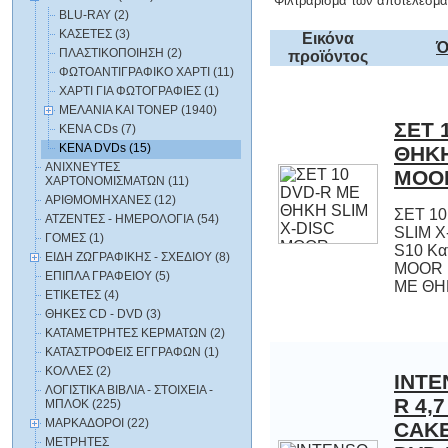
Φιλτράρισμα των αποτελεσμά
BLU-RAY (2)
ΚΑΣΕΤΕΣ (3)
Εικόνα
Ό
ΠΛΑΣΤΙΚΟΠΟΙΗΣΗ (2)
προϊόντος
ΦΩΤΟΑΝΤΙΓΡΑΦΙΚΟ ΧΑΡΤΙ (11)
ΧΑΡΤΙ ΓΙΑ ΦΩΤΟΓΡΑΦΙΕΣ (1)
ΜΕΛΑΝΙΑ ΚΑΙ ΤΟΝΕΡ (1940)
ΣΕΤ 
ΘΗΚΗ
ΚΕΝΑ CDs (7)
ΚΕΝΑ DVDs (15)
ΑΝΙΧΝΕΥΤΕΣ
MOO
ΧΑΡΤΟΝΟΜΙΣΜΑΤΩΝ (11)
ΑΡΙΘΜΟΜΗΧΑΝΕΣ (12)
ΣΕΤ 1
SLIM X
S10 Κα
MOOR 
ΑΤΖΕΝΤΕΣ - ΗΜΕΡΟΛΟΓΙΑ (54)
ΓΟΜΕΣ (1)
ΕΙΔΗ ΖΩΓΡΑΦΙΚΗΣ - ΣΧΕΔΙΟΥ (8)
ΕΠΙΠΛΑ ΓΡΑΦΕΙΟΥ (5)
ΜΕ ΘΗ
ΕΤΙΚΕΤΕΣ (4)
ΘΗΚΕΣ CD - DVD (3)
ΚΑΤΑΜΕΤΡΗΤΕΣ ΚΕΡΜΑΤΩΝ (2)
ΚΑΤΑΣΤΡΟΦΕΙΣ ΕΓΓΡΑΦΩΝ (1)
ΚΟΛΛΕΣ (2)
INTE
R 4
CAKE
DVD-
ΛΟΓΙΣΤΙΚΑ BIBΛΙΑ - ΣΤΟΙΧΕΙΑ -
ΜΠΛΟΚ (225)
ΜΑΡΚΑΔΟΡΟΙ (22)
ΜΕΤΡΗΤΕΣ