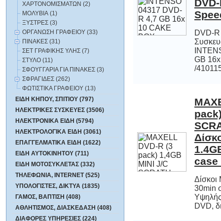
ΧΑΡΤΟΝΟΜΙΣΜΑΤΩΝ (2)
Spee
ΜΟΛΥΒΙΑ (1)
ΞΥΣΤΡΕΣ (3)
ΟΡΓΑΝΩΣΗ ΓΡΑΦΕΙΟΥ (33)
DVD-R 
Συσκευ
INTENS
GB 16
ΠΙΝΑΚΕΣ (31)
ΣΕΤ ΓΡΑΦΙΚΗΣ ΥΛΗΣ (7)
ΣΤΥΛΟ (11)
/41011
ΣΦΟΥΓΓΑΡΙΑ ΓΙΑ ΠΙΝΑΚΕΣ (3)
ΣΦΡΑΓΙΔΕΣ (262)
ΦΩΤΙΣΤΙΚΑ ΓΡΑΦΕΙΟΥ (13)
ΕΙΔΗ ΚΗΠΟΥ, ΣΠΙΤΙΟΥ (797)
MAXE
pack)
SCRA
Δίσκ
1.4GB
ΗΛΕΚΤΡΙΚΕΣ ΣΥΣΚΕΥΕΣ (3506)
ΗΛΕΚΤΡΟΝΙΚΑ ΕΙΔΗ (5794)
ΗΛΕΚΤΡΟΛΟΓΙΚΑ ΕΙΔΗ (3061)
ΕΠΑΓΓΕΛΜΑΤΙΚΑ ΕΙΔΗ (1622)
ΕΙΔΗ ΑΥΤΟΚΙΝΗΤΟΥ (711)
case 
ΕΙΔΗ ΜΟΤΟΣΥΚΛΕΤΑΣ (332)
ΤΗΛΕΦΩΝΙΑ, INTERNET (525)
Δίσκοι
30min σε
Υψηλής π
ΥΠΟΛΟΓΙΣΤΕΣ, ΔΙΚΤΥΑ (1835)
ΓΑΜΟΣ, ΒΑΠΤΙΣΗ (408)
DVD, δι
ΑΘΛΗΤΙΣΜΟΣ, ΔΙΑΣΚΕΔΑΣΗ (408)
ΔΙΑΦΟΡΕΣ ΥΠΗΡΕΣΙΕΣ (224)