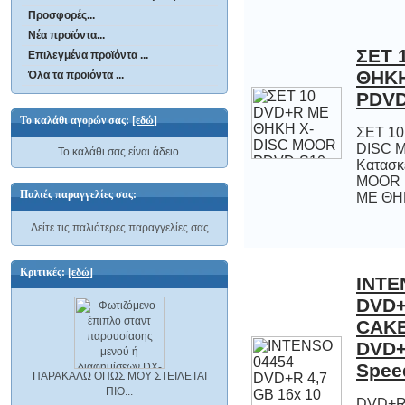
Προσφορές...
Νέα προϊόντα...
ΣΕΤ 
ΘΗΚΗ
Επιλεγμένα προϊόντα ...
Όλα τα προϊόντα ...
PDVD
Το καλάθι αγορών σας:
[εδώ]
ΣΕΤ 1
DISC
Κατασ
MOOR
Το καλάθι σας είναι άδειο.
Παλιές παραγγελίες σας:
ΜΕ ΘΗ
Δείτε τις παλιότερες παραγγελίες σας
Κριτικές:
[εδώ]
INTE
DVD+R 
CAKE 
DVD+R
Spee
ΠΑΡΑΚΑΛΩ ΟΠΩΣ ΜΟΥ ΣΤΕΙΛΕΤΑΙ
ΠΙΟ...
DVD+R 
Συσκευ
INTENS
GB 16