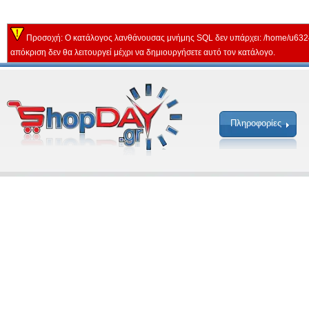
Προσοχή: Ο κατάλογος λανθάνουσας μνήμης SQL δεν υπάρχει: /home/u632
απόκριση δεν θα λειτουργεί μέχρι να δημιουργήσετε αυτό τον κατάλογο.
Πληροφορίες