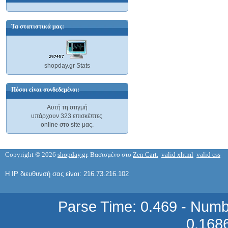
10,28 €
Τα στατιστικά μας:
shopday.gr Stats
AVC-300 OEM ΤΡΟΦΟΔΟΤΙΚΟ ME
Έισοδο : 220/240VAC ή 110/120VAC,
Έξοδος : 110/120VAC ή 220/240VAC,
Πόσοι είναι συνδεδεμένοι:
Αυτή τη στιγμή
με διακόπτη επιλογής τάσης εισόδου
υπάρχουν 323 επισκέπτες
26,54 €
online στο site μας.
Copyright © 2026
shopday.gr
. Βασισμένο στο
Zen Cart.
valid xhtml
valid css
Η IP διευθυνσή σας είναι: 216.73.216.102
SPC-300 OEM ΜΕΤΑΛΛΑΚΤΗΣ
LINEAR MODE DC/DC, ΣΥΝΕΧΟΥΣ,
ΕΙΣΟΔΟΣ 24VDC, ΕΞΟΔΟΣ 12VDC,
Parse Time: 0.469 - Numb
25A
0.168
92,62 €