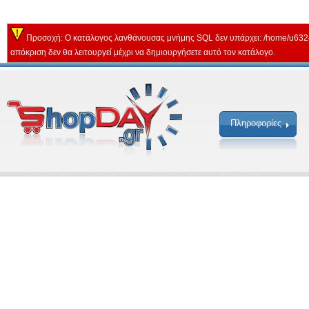
Προσοχή: Ο κατάλογος λανθάνουσας μνήμης SQL δεν υπάρχει: /home/u632
απόκριση δεν θα λειτουργεί μέχρι να δημιουργήσετε αυτό τον κατάλογο.
Πληροφορίες