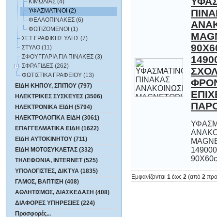
ΥΦΑ
ΠΙ
ΑΝΑΚ
MAG
90X60
149
ΣΧ
ΦΡΟΝ
ΕΠΙ
ΚΙΜΩΛΙΑΣ (4)
ΥΦΑΣΜΑΤΙΝΟΙ (2)
ΦΕΛΛΟΠΙΝΑΚΕΣ (6)
ΦΩΤΙΖΟΜΕΝΟΙ (1)
ΣΕΤ ΓΡΑΦΙΚΗΣ ΥΛΗΣ (7)
ΣΤΥΛΟ (11)
ΣΦΟΥΓΓΑΡΙΑ ΓΙΑ ΠΙΝΑΚΕΣ (3)
ΣΦΡΑΓΙΔΕΣ (262)
ΦΩΤΙΣΤΙΚΑ ΓΡΑΦΕΙΟΥ (13)
ΕΙΔΗ ΚΗΠΟΥ, ΣΠΙΤΙΟΥ (797)
ΗΛΕΚΤΡΙΚΕΣ ΣΥΣΚΕΥΕΣ (3506)
ΠΑΡΟ
ΗΛΕΚΤΡΟΝΙΚΑ ΕΙΔΗ (5794)
ΗΛΕΚΤΡΟΛΟΓΙΚΑ ΕΙΔΗ (3061)
ΥΦΑΣΜ
ΑΝΑ
MAGNE
14900
ΕΠΑΓΓΕΛΜΑΤΙΚΑ ΕΙΔΗ (1622)
ΕΙΔΗ ΑΥΤΟΚΙΝΗΤΟΥ (711)
ΕΙΔΗ ΜΟΤΟΣΥΚΛΕΤΑΣ (332)
90X60c
ΤΗΛΕΦΩΝΙΑ, INTERNET (525)
ΥΠΟΛΟΓΙΣΤΕΣ, ΔΙΚΤΥΑ (1835)
Εμφανίζονται
1
έως
2
(από
2
προ
ΓΑΜΟΣ, ΒΑΠΤΙΣΗ (408)
ΑΘΛΗΤΙΣΜΟΣ, ΔΙΑΣΚΕΔΑΣΗ (408)
ΔΙΑΦΟΡΕΣ ΥΠΗΡΕΣΙΕΣ (224)
Προσφορές...