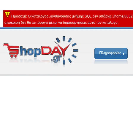
Προσοχή: Ο κατάλογος λανθάνουσας μνήμης SQL δεν υπάρχει: /home/u632
απόκριση δεν θα λειτουργεί μέχρι να δημιουργήσετε αυτό τον κατάλογο.
Πληροφορίες