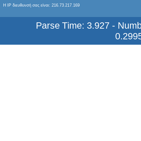
ΤΗΛΕΚΟΝΤΡΟΛ
Η IP διευθυνσή σας είναι: 216.73.217.169
5,60 €
Parse Time: 3.927 - Numb
0.299
PC-MDRM 839 - 869 IMITATION SONY
ΤΗΛΕΚΟΝΤΡΟΛ 15250 Για TV: SONY.
4,02 €
PC-PA 5511200 PANASONIC
ΤΗΛΕΚΟΝΤΡΟΛ Για TV: PANASONIC
5,73 €