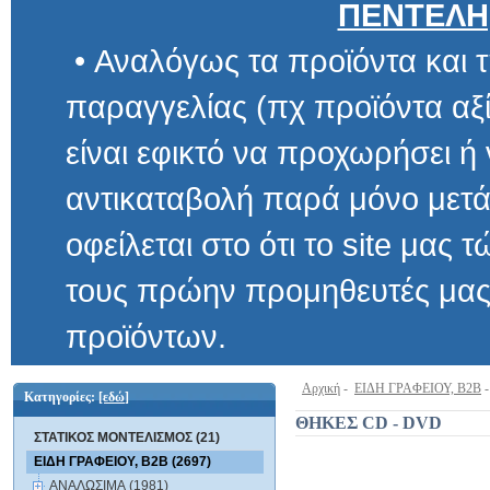
ΠΕΝΤΕΛΗ
• Αναλόγως τα προϊόντα και τ
παραγγελίας (πχ προϊόντα αξίας μ
είναι εφικτό να προχωρήσει ή να 
αντικαταβολή παρά μόνο μετά α
οφείλεται στο ότι το site μας τώρα 
τους πρώην προμηθευτές μας και
προϊόντων.
Αρχική
-
ΕΙΔΗ ΓΡΑΦΕΙΟΥ, B2B
Κατηγορίες:
[εδώ]
ΘΗΚΕΣ CD - DVD
ΣΤΑΤΙΚΟΣ ΜΟΝΤΕΛΙΣΜΟΣ (21)
ΕΙΔΗ ΓΡΑΦΕΙΟΥ, B2B (2697)
ΑΝΑΛΩΣΙΜΑ (1981)