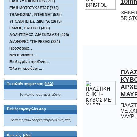
10m
ΕΙΔΗ ΑΥΤΟΚΙΝΗΤΟΥ (711)
ΕΙΔΗ ΜΟΤΟΣΥΚΛΕΤΑΣ (332)
ΘΗΚΗ 
ΤΗΛΕΦΩΝΙΑ, INTERNET (525)
BRIST
ΥΠΟΛΟΓΙΣΤΕΣ, ΔΙΚΤΥΑ (1835)
ΓΑΜΟΣ, ΒΑΠΤΙΣΗ (408)
ΑΘΛΗΤΙΣΜΟΣ, ΔΙΑΣΚΕΔΑΣΗ (408)
ΔΙΑΦΟΡΕΣ ΥΠΗΡΕΣΙΕΣ (224)
Προσφορές...
Νέα προϊόντα...
Επιλεγμένα προϊόντα ...
Όλα τα προϊόντα ...
ΠΛΑΣ
ΚΥΒΟ
ΑΡΧ
Το καλάθι αγορών σας:
[εδώ]
ΜΑΥ
Το καλάθι σας είναι άδειο.
ΠΛΑΣΤ
ΜΕ ΧΑ
Παλιές παραγγελίες σας:
ΜΑΥΡΙ
Δείτε τις παλιότερες παραγγελίες σας
Κριτικές:
[εδώ]