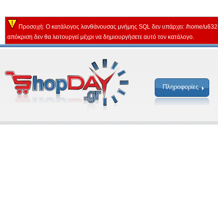
Προσοχή: Ο κατάλογος λανθάνουσας μνήμης SQL δεν υπάρχει: /home/u632
απόκριση δεν θα λειτουργεί μέχρι να δημιουργήσετε αυτό τον κατάλογο.
Πληροφορίες