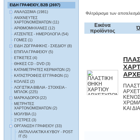
ΕΙΔΗ ΓΡΑΦΕΙΟΥ, B2B (2697)
ΑΝΑΛΩΣΙΜΑ (1981)
Φιλτράρισμα των αποτελεσμά
ΑΝΙΧΝΕΥΤΕΣ
ΧΑΡΤΟΝΟΜΙΣΜΑΤΩΝ (11)
Εικόνα
Ό
ΑΡΙΘΜΟΜΗΧΑΝΕΣ (12)
προϊόντος
ΑΤΖΕΝΤΕΣ - ΗΜΕΡΟΛΟΓΙΑ (54)
ΓΟΜΕΣ (1)
ΕΙΔΗ ΖΩΓΡΑΦΙΚΗΣ - ΣΧΕΔΙΟΥ (8)
ΕΠΙΠΛΑ ΓΡΑΦΕΙΟΥ (5)
ΕΤΙΚΕΤΕΣ (4)
ΠΛΑΣ
ΧΑ
ΘΗΚΕΣ CD - DVD (3)
ΚΑΤΑΜΕΤΡΗΤΕΣ ΚΕΡΜΑΤΩΝ (2)
ΑΡΧ
ΚΑΤΑΣΤΡΟΦΕΙΣ ΕΓΓΡΑΦΩΝ (1)
ΚΟΛΛΕΣ (2)
ΠΛΑΣΤ
ΑΡ
ΚΕΝ
ΧΡΩΜΑ
ΛΟΓΙΣΤΙΚΑ BIBΛΙΑ - ΣΤΟΙΧΕΙΑ -
ΜΠΛΟΚ (225)
ΜΑΡΚΑΔΟΡΟΙ (22)
ΜΕΤΡΗΤΕΣ
ΚΑΙ Δ
ΧΑΡΤΟΝΟΜΙΣΜΑΤΩΝ (2)
ΜΟΛΥΒΙΑ (1)
ΞΥΣΤΡΕΣ (3)
ΟΡΓΑΝΩΣΗ ΓΡΑΦΕΙΟΥ (33)
ΑΝΤΑΛΛΑΚΤΙΚΑ ΚΥΒΟΥ - POST
IT (5)