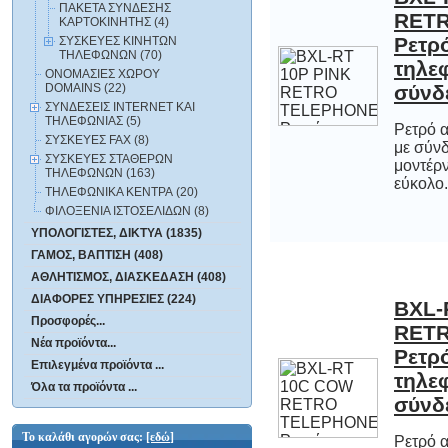
ΠΑΚΕΤΑ ΣΥΝΔΕΣΗΣ
ΚΑΡΤΟΚΙΝΗΤΗΣ (4)
ΣΥΣΚΕΥΕΣ ΚΙΝΗΤΩΝ
ΤΗΛΕΦΩΝΩΝ (70)
ΟΝΟΜΑΣΙΕΣ ΧΩΡΟΥ
DOMAINS (22)
σύνδ
ΣΥΝΔΕΣΕΙΣ INTERNET ΚΑΙ
ΤΗΛΕΦΩΝΙΑΣ (5)
Ρετρό 
με σύν
μοντέρ
ΣΥΣΚΕΥΕΣ FAX (8)
ΣΥΣΚΕΥΕΣ ΣΤΑΘΕΡΩΝ
ΤΗΛΕΦΩΝΩΝ (163)
εύκολο.
ΤΗΛΕΦΩΝΙΚΑ ΚΕΝΤΡΑ (20)
ΦΙΛΟΞΕΝΙΑ ΙΣΤΟΣΕΛΙΔΩΝ (8)
ΥΠΟΛΟΓΙΣΤΕΣ, ΔΙΚΤΥΑ (1835)
ΓΑΜΟΣ, ΒΑΠΤΙΣΗ (408)
ΑΘΛΗΤΙΣΜΟΣ, ΔΙΑΣΚΕΔΑΣΗ (408)
ΔΙΑΦΟΡΕΣ ΥΠΗΡΕΣΙΕΣ (224)
BXL-
RETR
Ρετρ
τηλ
Προσφορές...
Νέα προϊόντα...
Επιλεγμένα προϊόντα ...
Όλα τα προϊόντα ...
σύνδ
Το καλάθι αγορών σας:
[εδώ]
Ρετρό 
με σύν
μοντέρ