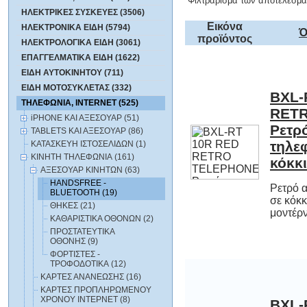
Φιλτράρισμα των αποτελεσμά
ΗΛΕΚΤΡΙΚΕΣ ΣΥΣΚΕΥΕΣ (3506)
Εικόνα
ΗΛΕΚΤΡΟΝΙΚΑ ΕΙΔΗ (5794)
Ό
προϊόντος
ΗΛΕΚΤΡΟΛΟΓΙΚΑ ΕΙΔΗ (3061)
ΕΠΑΓΓΕΛΜΑΤΙΚΑ ΕΙΔΗ (1622)
ΕΙΔΗ ΑΥΤΟΚΙΝΗΤΟΥ (711)
ΕΙΔΗ ΜΟΤΟΣΥΚΛΕΤΑΣ (332)
BXL-
RETR
Ρετρ
τηλ
ΤΗΛΕΦΩΝΙΑ, INTERNET (525)
iPHONE ΚΑΙ ΑΞΕΣΟΥΑΡ (51)
TABLETS ΚΑΙ ΑΞΕΣΟΥΑΡ (86)
ΚΑΤΑΣΚΕΥΗ ΙΣΤΟΣΕΛΙΔΩΝ (1)
ΚΙΝΗΤΗ ΤΗΛΕΦΩΝΙΑ (161)
κόκκ
ΑΞΕΣΟΥΑΡ ΚΙΝΗΤΩΝ (63)
HANDSFREE -
Ρετρό 
σε κόκ
BLUETOOTH (19)
ΘΗΚΕΣ (21)
μοντέρν
ΚΑΘΑΡΙΣΤΙΚΑ ΟΘΟΝΩΝ (2)
ΠΡΟΣΤΑΤΕΥΤΙΚΑ
ΟΘΟΝΗΣ (9)
ΦΟΡΤΙΣΤΕΣ -
ΤΡΟΦΟΔΟΤΙΚΑ (12)
ΚΑΡΤΕΣ ΑΝΑΝΕΩΣΗΣ (16)
ΚΑΡΤΕΣ ΠΡΟΠΛΗΡΩΜΕΝΟΥ
ΧΡΟΝΟΥ ΙΝΤΕΡΝΕΤ (8)
BXL-
RETR
Ρετρ
τηλ