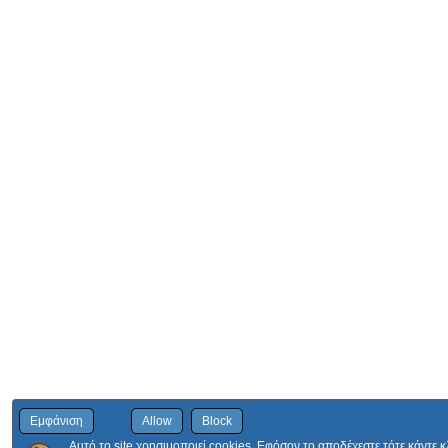
Εμφάνιση
Allow
Block
Αυτό το site χρησιμοποιεί cookies. Εφόσον το αποδέχεστε τότε κάντε 