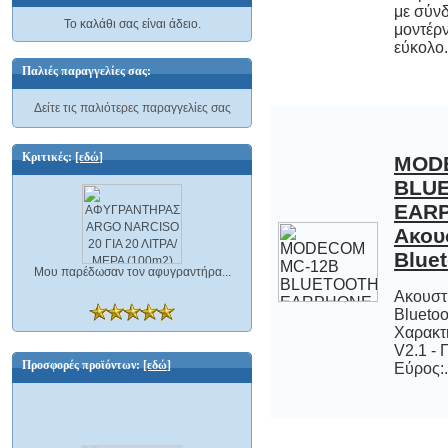
Το καλάθι σας είναι άδειο.
εύκολο.
Παλιές παραγγελίες σας:
Δείτε τις παλιότερες παραγγελίες σας
Κριτικές:
[εδώ]
MOD
BL
EA
Ακουσ
Blue
Μου παρέδωσαν τον αφυγραντήρα...
Ακουστ
Blueto
Χαρακτηρι
V2.1 - Προ
Προσφορές προϊόντων:
[εδώ]
Εύρος:.