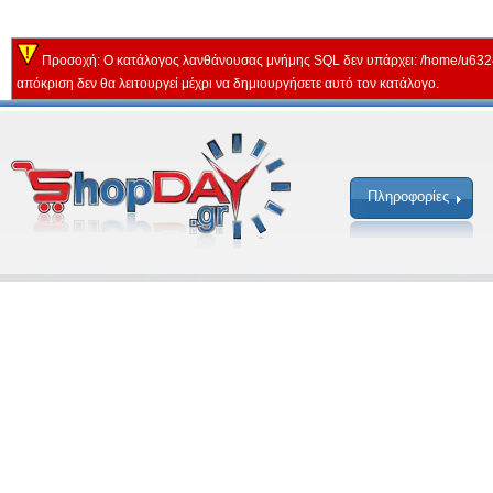
Προσοχή: Ο κατάλογος λανθάνουσας μνήμης SQL δεν υπάρχει: /home/u632
απόκριση δεν θα λειτουργεί μέχρι να δημιουργήσετε αυτό τον κατάλογο.
Πληροφορίες