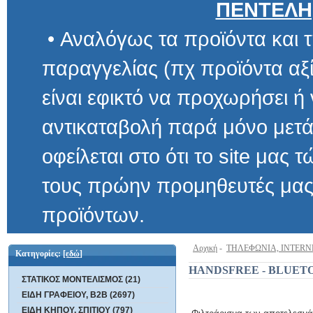
ΠΕΝΤΕΛΗ
• Αναλόγως τα προϊόντα και τ
παραγγελίας (πχ προϊόντα αξίας μ
είναι εφικτό να προχωρήσει ή να 
αντικαταβολή παρά μόνο μετά α
οφείλεται στο ότι το site μας τώρα 
τους πρώην προμηθευτές μας και
προϊόντων.
Αρχική
-
ΤΗΛΕΦΩΝΙΑ, INTERN
Κατηγορίες:
[εδώ]
HANDSFREE - BLUET
ΣΤΑΤΙΚΟΣ ΜΟΝΤΕΛΙΣΜΟΣ (21)
ΕΙΔΗ ΓΡΑΦΕΙΟΥ, B2B (2697)
ΕΙΔΗ ΚΗΠΟΥ, ΣΠΙΤΙΟΥ (797)