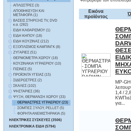
Φιλτράρισμα των αποτελεσμά
ΑΠΛΩΣΤΡΕΣ (3)
ΑΠΟΘΗΚΕΥΣΗ ΚΑΙ
Εικόνα
Ό
ΜΕΤΑΦΟΡΑ (1)
προϊόντος
ΒΑΣΕΙΣ ΣΤΗΡΙΞΗΣ TV, DVD
κ.α. (282)
ΘΕΡΜ
ΣΟΜΠΑ
DARWIN
ΘΕΣΕΙΣ
ΕΙ
ΜΗΧΑΝ
ΕΙΔΗ ΚΑΘΑΡΙΣΜΟΥ (1)
ΕΙΔΗ ΚΗΠΟΥ (18)
ΕΙΔΗ ΚΟΥΖΙΝΑΣ (212)
ΕΞΟΠΛΙΣΜΟΣ ΚΑΜΠΙΝΓΚ (8)
ΖΥΓΑΡΙΕΣ (51)
ΘΕΡΜΟΜΕΤΡΑ ΧΩΡΟΥ (18)
ΚΟΥΖΙΝΑΚΙΑ ΥΓΡΑΕΡΙΟΥ (10)
ΠΙΣΙΝΕΣ (5)
ΕΥΚ
ΠΡΟΪΟΝΤΑ ΥΓΕΙΑΣ (15)
ΣΙΔΕΡΩΣΤΡΕΣ (2)
MP-GH0
λειτουργία
1,4 /
KWΠιεζοηλ
ΣΚΑΛΕΣ (102)
ΨΗΣΤΑΡΙΕΣ (36)
ΨΥΞΗ, ΘΕΡΜΑΝΣΗ ΧΩΡΟΥ (33)
ΘΕΡΜΑΣΤΡΕΣ ΥΓΡΑΕΡΙΟΥ (23)
για...
ΣΟΜΠΕΣ ΞΥΛΟΥ, PELLET (5)
ΦΟΡΗΤΑ ΑΝΕΜΙΣΤΗΡΑΚΙΑ (5)
ΘΕΡΜ
ΣΟΜΠΑ
ΜΕ 3
QUARTZ
1500W 
ΓΙΑ
ΗΛΕΚΤΡΙΚΕΣ ΣΥΣΚΕΥΕΣ (3506)
ΗΛΕΚΤΡΟΝΙΚΑ ΕΙΔΗ (5794)