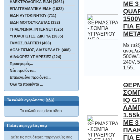
ΗΛΕΚΤΡΟΛΟΓΙΚΑ ΕΙΔΗ (3061)
ΕΠΑΓΓΕΛΜΑΤΙΚΑ ΕΙΔΗ (1622)
ΕΙΔΗ ΑΥΤΟΚΙΝΗΤΟΥ (711)
ΕΙΔΗ ΜΟΤΟΣΥΚΛΕΤΑΣ (332)
ΤΗΛΕΦΩΝΙΑ, INTERNET (525)
ΜΕΤ
ΥΠΟΛΟΓΙΣΤΕΣ, ΔΙΚΤΥΑ (1835)
ΓΑΜΟΣ, ΒΑΠΤΙΣΗ (408)
Με πιέζ
ανάφλεξηΜε
500W/100
240V, 50-6
ΑΘΛΗΤΙΣΜΟΣ, ΔΙΑΣΚΕΔΑΣΗ (408)
ΔΙΑΦΟΡΕΣ ΥΠΗΡΕΣΙΕΣ (224)
Προσφορές...
1.55...
Νέα προϊόντα...
Επιλεγμένα προϊόντα ...
ΘΕΡΜ
ΣΟΜΠΑ
IQ GT
ΛΑΜΠΕ
1.55kw
ΜΕ 3 
ΠΛΑΚΕΣ
ΓΙΑ
Όλα τα προϊόντα ...
Το καλάθι αγορών σας:
[εδώ]
Το καλάθι σας είναι άδειο.
Παλιές παραγγελίες σας:
Δείτε τις παλιότερες παραγγελίες σας