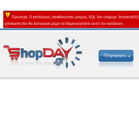
Προσοχή: Ο κατάλογος λανθάνουσας μνήμης SQL δεν υπάρχει: /home/u632
απόκριση δεν θα λειτουργεί μέχρι να δημιουργήσετε αυτό τον κατάλογο.
Πληροφορίες