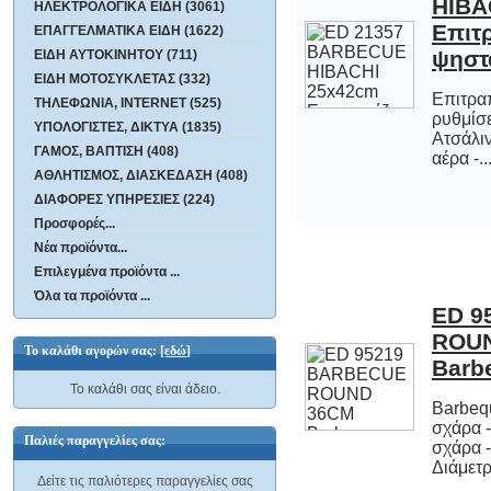
ΗΛΕΚΤΡΟΛΟΓΙΚΑ ΕΙΔΗ (3061)
ΕΠΑΓΓΕΛΜΑΤΙΚΑ ΕΙΔΗ (1622)
ψηστ
ΕΙΔΗ ΑΥΤΟΚΙΝΗΤΟΥ (711)
ΕΙΔΗ ΜΟΤΟΣΥΚΛΕΤΑΣ (332)
Eπιτραπ
ρυθμί
Ατσάλ
ΤΗΛΕΦΩΝΙΑ, INTERNET (525)
ΥΠΟΛΟΓΙΣΤΕΣ, ΔΙΚΤΥΑ (1835)
ΓΑΜΟΣ, ΒΑΠΤΙΣΗ (408)
αέρα -..
ΑΘΛΗΤΙΣΜΟΣ, ΔΙΑΣΚΕΔΑΣΗ (408)
ΔΙΑΦΟΡΕΣ ΥΠΗΡΕΣΙΕΣ (224)
Προσφορές...
Νέα προϊόντα...
Επιλεγμένα προϊόντα ...
Όλα τα προϊόντα ...
ED 9
RO
Το καλάθι αγορών σας:
[εδώ]
Barbe
Το καλάθι σας είναι άδειο.
Barbequ
σχάρα
σχάρα 
Παλιές παραγγελίες σας:
Διάμετρ
Δείτε τις παλιότερες παραγγελίες σας