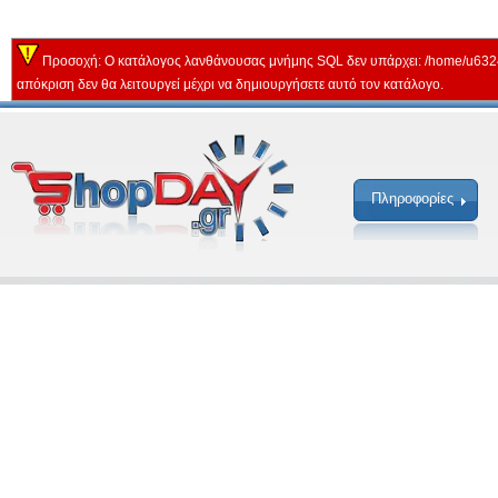
Προσοχή: Ο κατάλογος λανθάνουσας μνήμης SQL δεν υπάρχει: /home/u632
απόκριση δεν θα λειτουργεί μέχρι να δημιουργήσετε αυτό τον κατάλογο.
Πληροφορίες