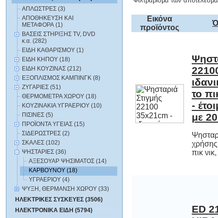
Φιλτράρισμα των αποτελεσμά
ΑΠΛΩΣΤΡΕΣ (3)
ΑΠΟΘΗΚΕΥΣΗ ΚΑΙ
Εικόνα
Ό
ΜΕΤΑΦΟΡΑ (1)
προϊόντος
ΒΑΣΕΙΣ ΣΤΗΡΙΞΗΣ TV, DVD
κ.α. (282)
ΕΙΔΗ ΚΑΘΑΡΙΣΜΟΥ (1)
Ψηστ
2210
ιδανικ
το πικ
- έτοι
ΕΙΔΗ ΚΗΠΟΥ (18)
ΕΙΔΗ ΚΟΥΖΙΝΑΣ (212)
ΕΞΟΠΛΙΣΜΟΣ ΚΑΜΠΙΝΓΚ (8)
ΖΥΓΑΡΙΕΣ (51)
ΘΕΡΜΟΜΕΤΡΑ ΧΩΡΟΥ (18)
ΚΟΥΖΙΝΑΚΙΑ ΥΓΡΑΕΡΙΟΥ (10)
ΠΙΣΙΝΕΣ (5)
με 20
ΠΡΟΪΟΝΤΑ ΥΓΕΙΑΣ (15)
ΣΙΔΕΡΩΣΤΡΕΣ (2)
Ψησταρι
χρήσηςΙδαν
ΣΚΑΛΕΣ (102)
ΨΗΣΤΑΡΙΕΣ (36)
πικ νικ
ΑΞΕΣΟΥΑΡ ΨΗΣΙΜΑΤΟΣ (14)
ΚΑΡΒΟΥΝΟΥ (18)
ΥΓΡΑΕΡΙΟΥ (4)
ΨΥΞΗ, ΘΕΡΜΑΝΣΗ ΧΩΡΟΥ (33)
ΗΛΕΚΤΡΙΚΕΣ ΣΥΣΚΕΥΕΣ (3506)
ED 2
HIB
Eπ
ΗΛΕΚΤΡΟΝΙΚΑ ΕΙΔΗ (5794)