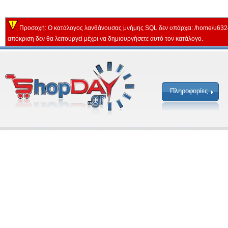
Προσοχή: Ο κατάλογος λανθάνουσας μνήμης SQL δεν υπάρχει: /home/u632
απόκριση δεν θα λειτουργεί μέχρι να δημιουργήσετε αυτό τον κατάλογο.
Πληροφορίες