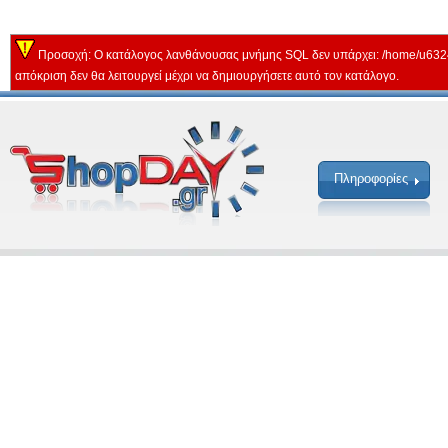
Προσοχή: Ο κατάλογος λανθάνουσας μνήμης SQL δεν υπάρχει: /home/u632
απόκριση δεν θα λειτουργεί μέχρι να δημιουργήσετε αυτό τον κατάλογο.
Πληροφορίες