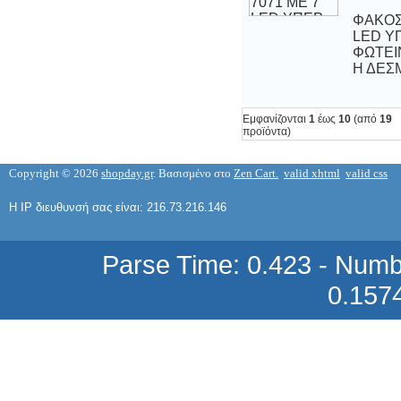
ΦΑΚΟΣ
LED
ΦΩΤΕΙ
γαλβανιζέ 59 x 70 cm
125,43 €
Η ΔΕΣ
Εμφανίζονται
1
έως
10
(από
19
προϊόντα)
Copyright © 2026
shopday.gr
. Βασισμένο στο
Zen Cart.
valid xhtml
valid css
Hλεκτρονικός χρονοδιακόπτης
ποτίσματος κήπου OEM NB-2607 με
οθόνη lcd, 16 προγράμματα λειτουργία
Η IP διευθυνσή σας είναι: 216.73.216.146
χειροκίνητη ή αυτόματη
18,81 €
Parse Time: 0.423 - Numb
0.157
Μηχανικός χρονοδιακόπτης ποτίσματος
κήπου 2 ωρών διπλός OEM YM-203Y