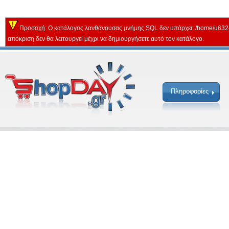
Προσοχή: Ο κατάλογος λανθάνουσας μνήμης SQL δεν υπάρχει: /home/u632
απόκριση δεν θα λειτουργεί μέχρι να δημιουργήσετε αυτό τον κατάλογο.
Πληροφορίες