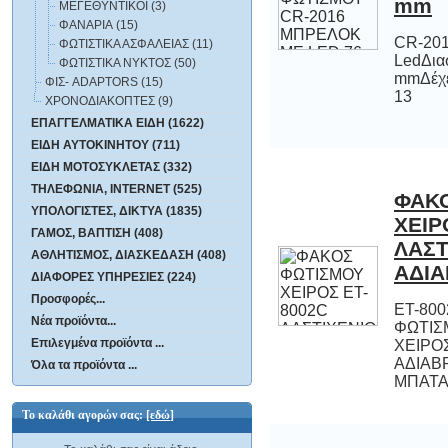
mm
ΜΕΓΕΘΥΝΤΙΚΟΙ (3)
ΦΑΝΑΡΙΑ (15)
CR-201
LedΔιασ
mmΔέχε
ΦΩΤΙΣΤΙΚΑ ΑΣΦΑΛΕΙΑΣ (11)
ΦΩΤΙΣΤΙΚΑ ΝΥΚΤΟΣ (50)
ΦΙΣ- ADAPTORS (15)
13
ΧΡΟΝΟΔΙΑΚΟΠΤΕΣ (9)
ΕΠΑΓΓΕΛΜΑΤΙΚΑ ΕΙΔΗ (1622)
ΕΙΔΗ ΑΥΤΟΚΙΝΗΤΟΥ (711)
ΕΙΔΗ ΜΟΤΟΣΥΚΛΕΤΑΣ (332)
ΤΗΛΕΦΩΝΙΑ, INTERNET (525)
ΦΑΚ
ΧΕΙΡ
ΛΑΣ
ΥΠΟΛΟΓΙΣΤΕΣ, ΔΙΚΤΥΑ (1835)
ΓΑΜΟΣ, ΒΑΠΤΙΣΗ (408)
ΑΘΛΗΤΙΣΜΟΣ, ΔΙΑΣΚΕΔΑΣΗ (408)
ΑΔΙ
ΔΙΑΦΟΡΕΣ ΥΠΗΡΕΣΙΕΣ (224)
Προσφορές...
ET-80
ΦΩΤ
ΧΕΙΡΟΣΛ
ΑΔΙΑΒΡ
Νέα προϊόντα...
Επιλεγμένα προϊόντα ...
Όλα τα προϊόντα ...
ΜΠΑΤΑΡ
Το καλάθι αγορών σας:
[εδώ]