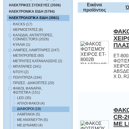
Εικόνα
ΗΛΕΚΤΡΙΚΕΣ ΣΥΣΚΕΥΕΣ (3506)
Ό
προϊόντος
ΗΛΕΚΤΡΟΝΙΚΑ ΕΙΔΗ (5794)
ΗΛΕΚΤΡΟΛΟΓΙΚΑ ΕΙΔΗ (3061)
RACKS (17)
ΘΕΡΜΟΣΤΑΤΕΣ (6)
ΦΑΚ
ΧΕΙΡ
ΚΑΛΩΔΙΑ, ΑΝΤΑΠΤΟΡΕΣ,
CONNECTORS (2026)
ΠΛΑΣ
ΚΥΑΛΙΑ (1)
ΛΑΜΠΕΣ, ΛΑΜΠΤΗΡΕΣ (247)
ET-80
ΦΩΤ
ΧΕΙΡΟΣ
ABSΔΕΧΕΤ
ΜΕΤΑΤΡΟΠΕΙΣ (60)
ΜΕΤΡΗΤΕΣ ΚΑΤΑΝΑΛΩΣΗΣ (2)
ΜΠΑΤΑΡΙΕΣ (341)
ΝΤΟΥΙ (2)
X D, R
ΠΟΛΥΠΡΙΖΑ (164)
ΠΡΙΖΕΣ - ΔΙΑΚΟΠΤΕΣ (20)
ΦΑΚΟΙ, ΦΑΝΑΡΙΑ,
ΦΩΤΙΣΤΙΚΑ (151)
LED (35)
ΑΠΛΟΙ ΦΑΚΟΙ (4)
ΦΑΚ
CR-2
ΜΕ LE
ΔΙΑΦΟΡΟΙ (19)
ΛΑΜΠΑΚΙΑ (5)
ΜΕ ΑΝΙΧΝΕΥΤΗ (5)
ΜΕ ΔΥΝΑΜΟ (4)