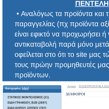
ΠΕΝΤΕΛΗ
• Αναλόγως τα προϊόντα και τ
παραγγελίας (πχ προϊόντα αξίας μ
είναι εφικτό να προχωρήσει ή να 
αντικαταβολή παρά μόνο μετά α
οφείλεται στο ότι το site μας τώρα 
τους πρώην προμηθευτές μας και
προϊόντων.
Αρχική
-
ΗΛΕΚΤΡΟΛΟΓΙΚΑ ΕΙ
Κατηγορίες:
[εδώ]
ΔΙΑΦΟΡΟΙ
ΣΤΑΤΙΚΟΣ ΜΟΝΤΕΛΙΣΜΟΣ (21)
ΕΙΔΗ ΓΡΑΦΕΙΟΥ, B2B (2697)
ΕΙΔΗ ΚΗΠΟΥ, ΣΠΙΤΙΟΥ (797)