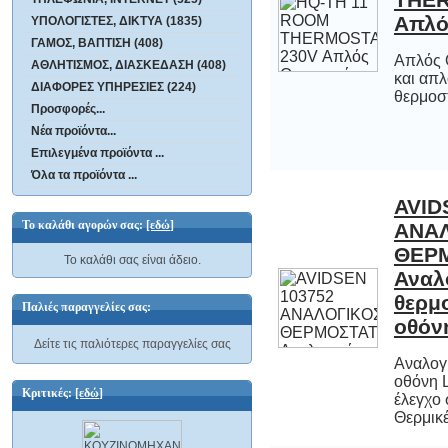
Απλό
ΥΠΟΛΟΓΙΣΤΕΣ, ΔΙΚΤΥΑ (1835)
ΓΑΜΟΣ, ΒΑΠΤΙΣΗ (408)
Απλός 
και 
ΑΘΛΗΤΙΣΜΟΣ, ΔΙΑΣΚΕΔΑΣΗ (408)
ΔΙΑΦΟΡΕΣ ΥΠΗΡΕΣΙΕΣ (224)
θερμοστ
Προσφορές...
Νέα προϊόντα...
Επιλεγμένα προϊόντα ...
Όλα τα προϊόντα ...
AVID
ΑΝΑ
ΘΕΡ
Ανα
θερμ
Το καλάθι αγορών σας:
[εδώ]
Το καλάθι σας είναι άδειο.
Παλιές παραγγελίες σας:
οθόν
Δείτε τις παλιότερες παραγγελίες σας
Αναλογ
οθόνη 
έλεγχο
Κριτικές:
[εδώ]
Θερμικέ