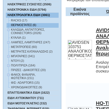
Φιλτράρισμα των αποτελεσμά
ΗΛΕΚΤΡΙΚΕΣ ΣΥΣΚΕΥΕΣ (3506)
Εικόνα
ΗΛΕΚΤΡΟΝΙΚΑ ΕΙΔΗ (5794)
Ό
προϊόντος
ΗΛΕΚΤΡΟΛΟΓΙΚΑ ΕΙΔΗ (3061)
RACKS (17)
ΘΕΡΜΟΣΤΑΤΕΣ (6)
AVID
ΑΝΑ
ΘΕΡ
Ανα
ΚΑΛΩΔΙΑ, ΑΝΤΑΠΤΟΡΕΣ,
CONNECTORS (2026)
ΚΥΑΛΙΑ (1)
ΛΑΜΠΕΣ, ΛΑΜΠΤΗΡΕΣ (247)
ΜΕΤΑΤΡΟΠΕΙΣ (60)
ΜΕΤΡΗΤΕΣ ΚΑΤΑΝΑΛΩΣΗΣ (2)
θερμ
ΜΠΑΤΑΡΙΕΣ (341)
ΝΤΟΥΙ (2)
Αναλογ
Επιτρ
ΠΟΛΥΠΡΙΖΑ (164)
ΠΡΙΖΕΣ - ΔΙΑΚΟΠΤΕΣ (20)
συσκευώ
ΦΑΚΟΙ, ΦΑΝΑΡΙΑ,
ΦΩΤΙΣΤΙΚΑ (151)
ΦΙΣ- ADAPTORS (15)
ΧΡΟΝΟΔΙΑΚΟΠΤΕΣ (9)
ΕΠΑΓΓΕΛΜΑΤΙΚΑ ΕΙΔΗ (1622)
ΕΙΔΗ ΑΥΤΟΚΙΝΗΤΟΥ (711)
HQ-T
THER
ΕΙΔΗ ΜΟΤΟΣΥΚΛΕΤΑΣ (332)
ΤΗΛΕΦΩΝΙΑ, INTERNET (525)