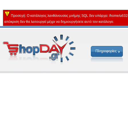
Προσοχή: Ο κατάλογος λανθάνουσας μνήμης SQL δεν υπάρχει: /home/u632
απόκριση δεν θα λειτουργεί μέχρι να δημιουργήσετε αυτό τον κατάλογο.
Πληροφορίες