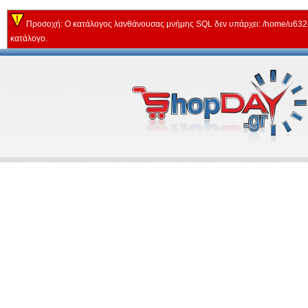
Προσοχή: Ο κατάλογος λανθάνουσας μνήμης SQL δεν υπάρχει: /home/u63243
κατάλογο.