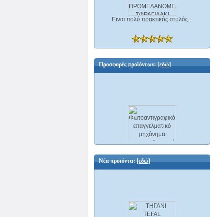
Ειναι πολύ πρακτικός στυλός...
Προσφορές προϊόντων:
[εδώ]
Φωτοαντιγραφικό επαγγελματικό
μηχάνημα scanner δικτυακό και Φαξ A3
Ricoh Aficio MP C2500 ΕΛΑΦΡΩΣ
Νέα προϊόντα:
[εδώ]
ΜΕΤΑΧΕΙΡΙΣΜΕΝΟ
3500,00 €
599,00 €
Εξοικονομείτε : 2901,00 €