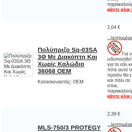
παρακαλού
κάντε κλικ
2,04 €
...λεπτομέρε
Πολύπριζο Sq-03SA
3Θ Με Διακόπτη Και
Χωρίς Καλώδιο
Για 
ειδοποιηθε
για το εάν 
πότε αυτό
προϊόν θα εί
και πάλι
στοκ
36068 OEM
Κατασκευαστής: OEM
παρακαλού
κάντε κλικ
2,39 €
...λεπτομέρε
MLS-750/3 PROTEGY
ΠΟΛΥΠΡΙΖΟ 5
ΘΕΣΕΩΝ ΜΕ
ΔΙΑΚΟΠΤΗ ΧΩΡΙΣ