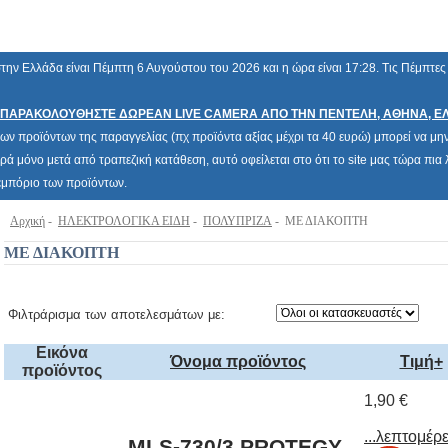
την Ελλάδα είναι Πέμπτη 6 Αυγούστου του 2026 και η ώρα είναι 17:28. Τις Πέμπτες
ΠΑΡΑΚΟΛΟΥΘΗΣΤΕ ΔΩΡΕΑΝ LIVE CAMERA ΑΠΟ ΤΗΝ ΠΕΝΤΕΛΗ, ΑΘΗΝΑ, Ε
των προϊόντων της παραγγελίας (πχ προϊόντα αξίας μέχρι τα 40 ευρώ) μπορεί να μην 
ρά μόνο μετά από τραπεζική κατάθεση, αυτό οφείλεται στο ότι το site μας τώρα πι
 εμπόριο των προϊόντων.
Αρχική
-
ΗΛΕΚΤΡΟΛΟΓΙΚΑ ΕΙΔΗ
-
ΠΟΛΥΠΡΙΖΑ
- ΜΕ ΔΙΑΚΟΠΤΗ
ΜΕ ΔΙΑΚΟΠΤΗ
Φιλτράρισμα των αποτελεσμάτων με:
Εικόνα
Όνομα προϊόντος
Τιμή+
προϊόντος
1,90 €
...λεπτομέρε
MLS-730/3 PROTEGY
ΠΟΛΥΠΡΙΖΟ 3
ΘΕΣΕΩΝ ΜΕ
ΔΙΑΚΟΠΤΗ ΧΩΡΙΣ