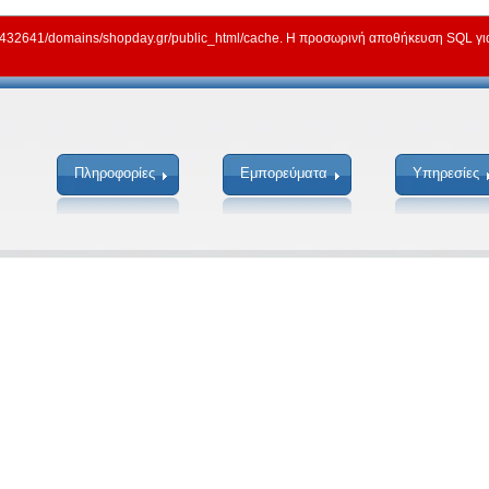
2641/domains/shopday.gr/public_html/cache. Η προσωρινή αποθήκευση SQL για γ
Πληροφορίες
Εμπορεύματα
Υπηρεσίες