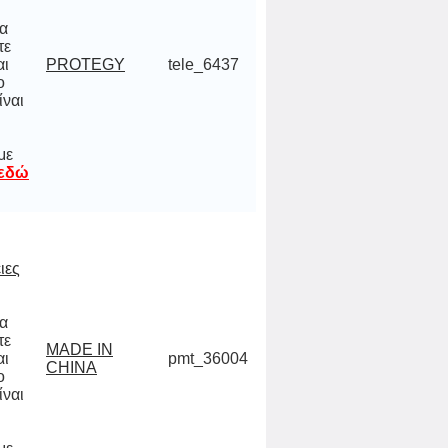
να
ίτε
και
 το
ναι
 σε
,
PROTEGY
tele_6437
με
 εδώ
ιες
να
ίτε
και
 το
ναι
 σε
,
MADE IN
pmt_36004
CHINA