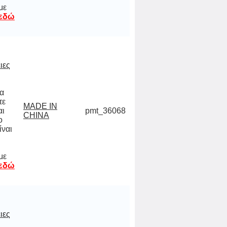
με
 εδώ
ιες
να
ίτε
και
 το
ναι
 σε
,
MADE IN
pmt_36068
CHINA
με
 εδώ
ιες