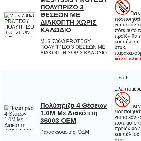
Για 
ειδοποιηθε
για το εάν 
πότε αυτό
προϊόν θα εί
και πάλι
στοκ
ΚΑΛΩΔΙΟ
MLS-730/3 PROTEGY
ΠΟΛΥΠΡΙΖΟ 3 ΘΕΣΕΩΝ ΜΕ
ΔΙΑΚΟΠΤΗ ΧΩΡΙΣ ΚΑΛΩΔΙΟ
παρακαλού
κάντε κλικ
1,96 €
...λεπτομέρε
Πολύπριζο 4 Θέσεων
1.0M Με Διακόπτη
Για 
ειδοποιηθε
για το εάν 
πότε αυτό
προϊόν θα εί
και πάλι
στοκ
36003 OEM
Κατασκευαστής: OEM