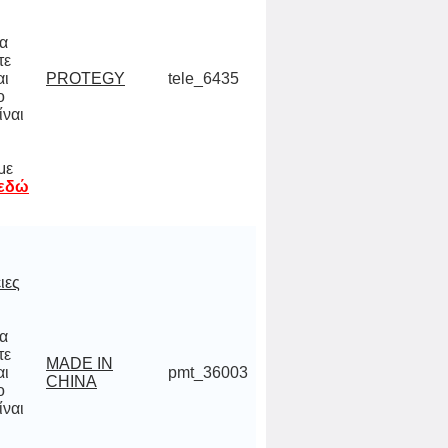
να
ίτε
και
 το
ναι
 σε
,
PROTEGY
tele_6435
με
 εδώ
ιες
να
ίτε
και
 το
ναι
 σε
,
MADE IN
pmt_36003
CHINA