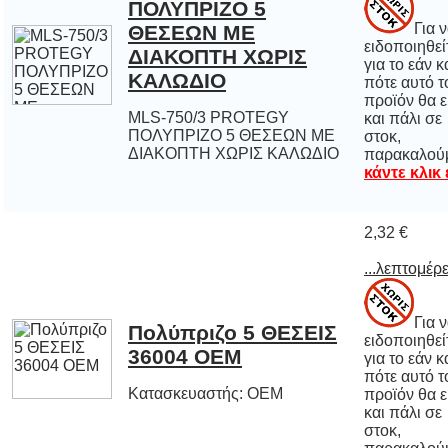
Για 
ειδοποιηθε
για το εάν 
πότε αυτό
προϊόν θα εί
και πάλι
στοκ
ΚΑΛΩΔΙΟ
MLS-750/3 PROTEGY
ΠΟΛΥΠΡΙΖΟ 5 ΘΕΣΕΩΝ ΜΕ
ΔΙΑΚΟΠΤΗ ΧΩΡΙΣ ΚΑΛΩΔΙΟ
παρακαλού
κάντε κλικ
2,32 €
...λεπτομέρε
Για 
ειδοποιηθε
για το εάν 
πότε αυτό
προϊόν θα εί
και πάλι
στοκ
Πολύπριζο 5 ΘΕΣΕΙΣ
36004 OEM
Κατασκευαστής: OEM