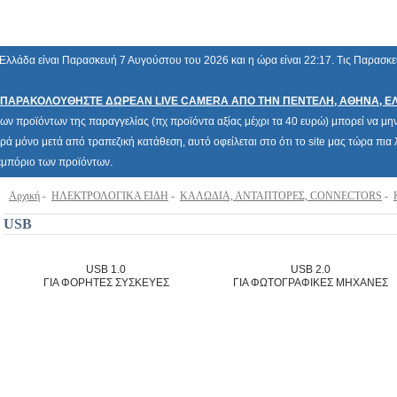
Ελλάδα είναι Παρασκευή 7 Αυγούστου του 2026 και η ώρα είναι 22:17. Τις Παρασκ
ΠΑΡΑΚΟΛΟΥΘΗΣΤΕ ΔΩΡΕΑΝ LIVE CAMERA ΑΠΟ ΤΗΝ ΠΕΝΤΕΛΗ, ΑΘΗΝΑ, Ε
των προϊόντων της παραγγελίας (πχ προϊόντα αξίας μέχρι τα 40 ευρώ) μπορεί να μην 
ρά μόνο μετά από τραπεζική κατάθεση, αυτό οφείλεται στο ότι το site μας τώρα πι
 εμπόριο των προϊόντων.
Αρχική
-
ΗΛΕΚΤΡΟΛΟΓΙΚΑ ΕΙΔΗ
-
ΚΑΛΩΔΙΑ, ΑΝΤΑΠΤΟΡΕΣ, CONNECTORS
-
USB
USB 1.0
USB 2.0
ΓΙΑ ΦΟΡΗΤΕΣ ΣΥΣΚΕΥΕΣ
ΓΙΑ ΦΩΤΟΓΡΑΦΙΚΕΣ ΜΗΧΑΝΕΣ