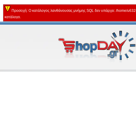
Προσοχή: Ο κατάλογος λανθάνουσας μνήμης SQL δεν υπάρχει: /home/u63243
κατάλογο.