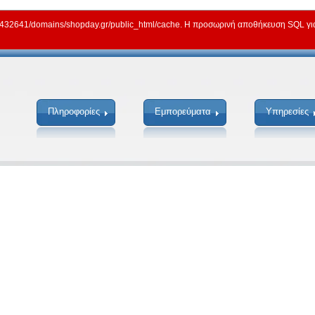
2641/domains/shopday.gr/public_html/cache. Η προσωρινή αποθήκευση SQL για γ
Πληροφορίες
Εμπορεύματα
Υπηρεσίες