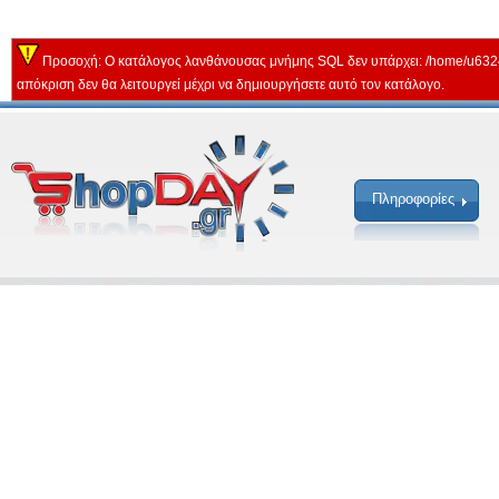
Προσοχή: Ο κατάλογος λανθάνουσας μνήμης SQL δεν υπάρχει: /home/u632
απόκριση δεν θα λειτουργεί μέχρι να δημιουργήσετε αυτό τον κατάλογο.
Πληροφορίες