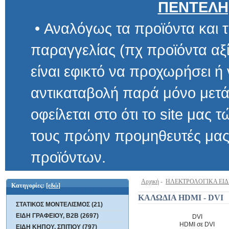
ΠΕΝΤΕΛΗ
• Αναλόγως τα προϊόντα και τ
παραγγελίας (πχ προϊόντα αξίας μ
είναι εφικτό να προχωρήσει ή να 
αντικαταβολή παρά μόνο μετά α
οφείλεται στο ότι το site μας τώρα 
τους πρώην προμηθευτές μας και
προϊόντων.
Αρχική
-
ΗΛΕΚΤΡΟΛΟΓΙΚΑ ΕΙ
Κατηγορίες:
[εδώ]
ΚΑΛΩΔΙΑ HDMI - DVI
ΣΤΑΤΙΚΟΣ ΜΟΝΤΕΛΙΣΜΟΣ (21)
ΕΙΔΗ ΓΡΑΦΕΙΟΥ, B2B (2697)
DVI
HDMI σε DVI
ΕΙΔΗ ΚΗΠΟΥ, ΣΠΙΤΙΟΥ (797)