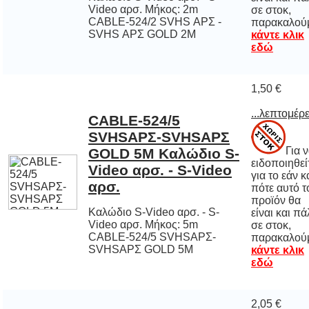
παρακαλού
SVHS ΑΡΣ GOLD 2M
κάντε κλικ
εδώ
1,50 €
...λεπτομέρε
CABLE-524/5
SVHSΑΡΣ-SVHSΑΡΣ
GOLD 5M Καλώδιο S-
Video αρσ. - S-Video
Για 
ειδοποιηθε
για το εάν 
πότε αυτό
προϊόν 
είναι και π
σε στο
αρσ.
Καλώδιο S-Video αρσ. - S-
Video αρσ. Μήκος: 5m
CABLE-524/5 SVHSΑΡΣ-
παρακαλού
SVHSΑΡΣ GOLD 5M
κάντε κλικ
εδώ
2,05 €