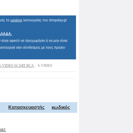
ευές το
ωράριο
λειτουργίας του shopday.gr
ΛΛΑΔΑ.
είναι εφικτό να προχωρήσει ή να μην είναι
α λειτουργεί σαν σύνδεσμος με τους πρώην
S-VIDEO SCART RCA
- S-VIDEO
Κατασκευαστής
κωδικός
ιες