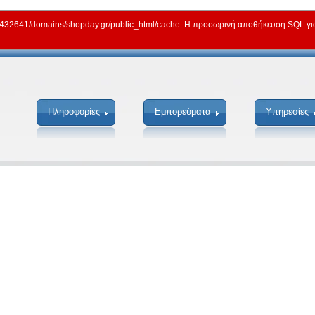
2641/domains/shopday.gr/public_html/cache. Η προσωρινή αποθήκευση SQL για γ
Πληροφορίες
Εμπορεύματα
Υπηρεσίες