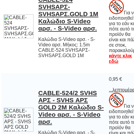
Για 
ειδοποιηθε
για το εάν 
πότε αυτό
προϊόν 
είναι και π
σε στο
αρσ. - S-Video αρσ.
Καλώδιο S-Video αρσ. - S-
Video αρσ. Μήκος: 1.5m
CABLE-524 SVHSΑΡΣ-
παρακαλού
SVHSΑΡΣ.GOLD 1M
κάντε κλικ
εδώ
0,95 €
...λεπτομέρε
CABLE-524/2 SVHS
ΑΡΣ - SVHS ΑΡΣ
GOLD 2M Καλώδιο S-
Video αρσ. - S-Video
Για 
ειδοποιηθε
για το εάν 
πότε αυτό
προϊόν 
είναι και π
σε στο
αρσ.
Καλώδιο S-Video αρσ. - S-
Video αρσ. Μήκος: 2m
CABLE-524/2 SVHS ΑΡΣ -