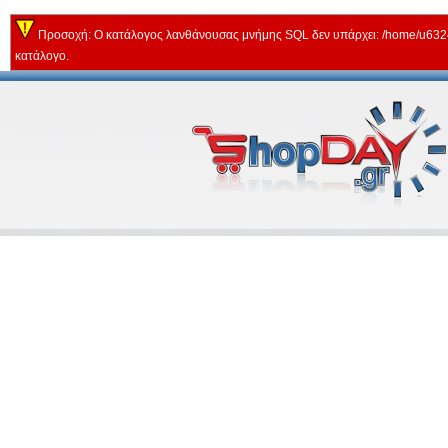
Προσοχή: Ο κατάλογος λανθάνουσας μνήμης SQL δεν υπάρχει: /home/u63243
κατάλογο.