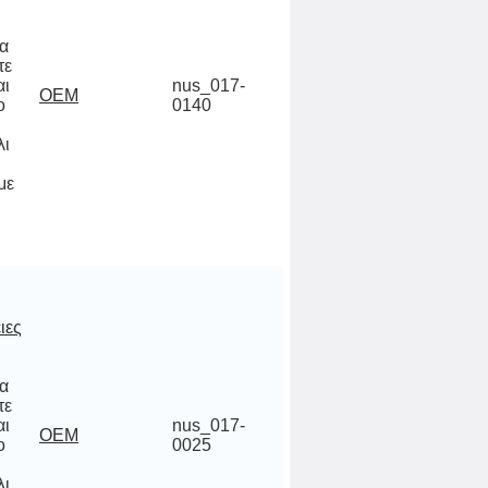
να
ίτε
και
 το
θα
άλι
κ,
nus_017-
OEM
0140
με
ιες
να
ίτε
και
 το
θα
άλι
κ,
nus_017-
OEM
0025