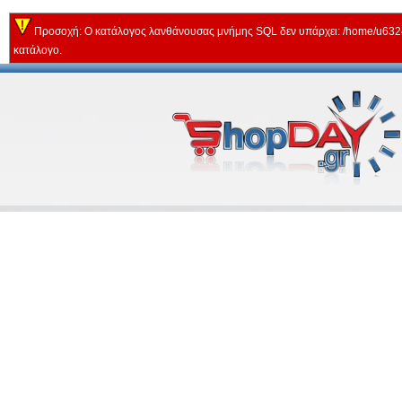
Προσοχή: Ο κατάλογος λανθάνουσας μνήμης SQL δεν υπάρχει: /home/u63243
κατάλογο.