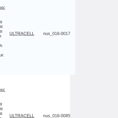
ιες
να
ίτε
και
 το
θα
άλι
κ,
ULTRACELL
nus_016-0017
με
ιες
να
ίτε
και
 το
θα
άλι
κ,
ULTRACELL
nus_016-0085