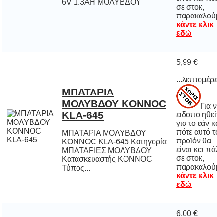
6V 1.3AH ΜΟΛΥΒΔΟΥ
παρακαλού
κάντε κλικ
εδώ
5,99 €
...λεπτομέρε
ΜΠΑΤΑΡΙΑ
ΜΟΛΥΒΔΟΥ KONNOC
Για 
ειδοποιηθε
για το εάν 
πότε αυτό
προϊόν 
είναι και π
σε στο
KLA-645
ΜΠΑΤΑΡΙΑ ΜΟΛΥΒΔΟΥ
KONNOC KLA-645 Κατηγορία
ΜΠΑΤΑΡΙΕΣ ΜΟΛΥΒΔΟΥ
Κατασκευαστής KONNOC
παρακαλού
Τύπος...
κάντε κλικ
εδώ
6,00 €