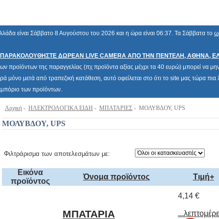
λλάδα είναι Σάββατο 8 Αυγούστου του 2026 και η ώρα είναι 06:37. Τα Σάββατα το
ω
ΠΑΡΑΚΟΛΟΥΘΗΣΤΕ ΔΩΡΕΑΝ LIVE CAMERA ΑΠΟ ΤΗΝ ΠΕΝΤΕΛΗ, ΑΘΗΝΑ, Ε
των προϊόντων της παραγγελίας (πχ προϊόντα αξίας μέχρι τα 40 ευρώ) μπορεί να μην 
ρά μόνο μετά από τραπεζική κατάθεση, αυτό οφείλεται στο ότι το site μας τώρα πι
 εμπόριο των προϊόντων.
Αρχική
-
ΗΛΕΚΤΡΟΛΟΓΙΚΑ ΕΙΔΗ
-
ΜΠΑΤΑΡΙΕΣ
- ΜΟΛΥΒΔΟΥ, UPS
ΜΟΛΥΒΔΟΥ, UPS
Φιλτράρισμα των αποτελεσμάτων με:
Εικόνα
Όνομα προϊόντος
Τιμή+
προϊόντος
4,14 €
ΜΠΑΤΑΡΙΑ
ΜΟΛΥΒΔΟΥ POWER
KINGDOM PS1.2-6 6V
1.2Ah, 9 7x 24 x
...λεπτομέρε