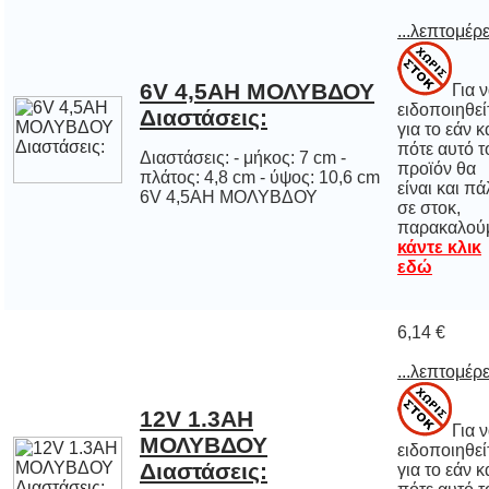
...λεπτομέρε
6V 4,5AH ΜΟΛΥΒΔΟΥ
Για 
ειδοποιηθε
για το εάν 
πότε αυτό
προϊόν 
είναι και π
σε στο
Διαστάσεις:
Διαστάσεις: - μήκος: 7 cm -
πλάτος: 4,8 cm - ύψος: 10,6 cm
6V 4,5AH ΜΟΛΥΒΔΟΥ
παρακαλού
κάντε κλικ
εδώ
6,14 €
...λεπτομέρε
12V 1.3AH
ΜΟΛΥΒΔΟΥ
Για 
ειδοποιηθε
για το εάν 
πότε αυτό
προϊόν 
είναι και π
σε στο
Διαστάσεις: