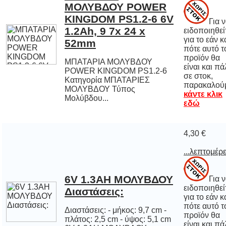
Για 
ειδοποιηθε
για το εάν 
πότε αυτό
προϊόν 
είναι και π
σε στο
52mm
ΜΠΑΤΑΡΙΑ ΜΟΛΥΒΔΟΥ
POWER KINGDOM PS1.2-6
Κατηγορία ΜΠΑΤΑΡΙΕΣ
ΜΟΛΥΒΔΟΥ Τύπος
παρακαλού
κάντε κλικ
Μολύβδου...
εδώ
4,30 €
...λεπτομέρε
6V 1.3AH ΜΟΛΥΒΔΟΥ
Για 
ειδοποιηθε
για το εάν 
πότε αυτό
προϊόν 
είναι και π
σε στο
Διαστάσεις:
Διαστάσεις: - μήκος: 9,7 cm -
πλάτος: 2,5 cm - ύψος: 5,1 cm