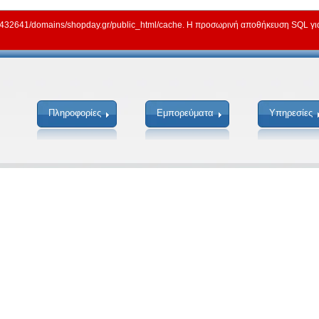
2641/domains/shopday.gr/public_html/cache. Η προσωρινή αποθήκευση SQL για γ
Πληροφορίες
Εμπορεύματα
Υπηρεσίες