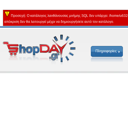
Προσοχή: Ο κατάλογος λανθάνουσας μνήμης SQL δεν υπάρχει: /home/u632
απόκριση δεν θα λειτουργεί μέχρι να δημιουργήσετε αυτό τον κατάλογο.
Πληροφορίες