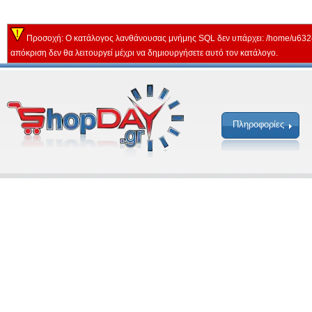
Προσοχή: Ο κατάλογος λανθάνουσας μνήμης SQL δεν υπάρχει: /home/u632
απόκριση δεν θα λειτουργεί μέχρι να δημιουργήσετε αυτό τον κατάλογο.
Πληροφορίες