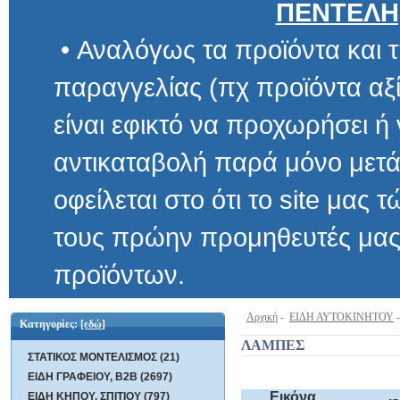
ΠΕΝΤΕΛΗ
• Αναλόγως τα προϊόντα και τ
παραγγελίας (πχ προϊόντα αξίας μ
είναι εφικτό να προχωρήσει ή να 
αντικαταβολή παρά μόνο μετά α
οφείλεται στο ότι το site μας τώρα 
τους πρώην προμηθευτές μας και
προϊόντων.
Αρχική
-
ΕΙΔΗ ΑΥΤΟΚΙΝΗΤΟΥ
Κατηγορίες:
[εδώ]
ΛΑΜΠΕΣ
ΣΤΑΤΙΚΟΣ ΜΟΝΤΕΛΙΣΜΟΣ (21)
ΕΙΔΗ ΓΡΑΦΕΙΟΥ, B2B (2697)
Εικόνα
ΕΙΔΗ ΚΗΠΟΥ, ΣΠΙΤΙΟΥ (797)