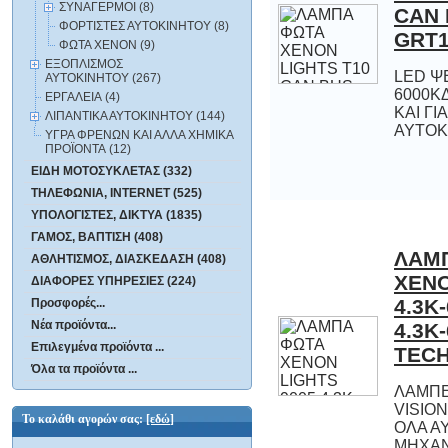
ΣΥΝΑΓΕΡΜΟΙ (8)
ΦΟΡΤΙΣΤΕΣ ΑΥΤΟΚΙΝΗΤΟΥ (8)
GRT1
ΦΩΤΑ XENON (9)
ΕΞΟΠΛΙΣΜΟΣ
LED Ψ
6000ΚΔΙ
ΚΑΙ Γ
ΑΥΤΟΚΙΝΗΤΟΥ (267)
ΕΡΓΑΛΕΙΑ (4)
ΛΙΠΑΝΤΙΚΑ ΑΥΤΟΚΙΝΗΤΟΥ (144)
ΑΥΤΟΚ
ΥΓΡΑ ΦΡΕΝΩΝ ΚΑΙ ΑΛΛΑ ΧΗΜΙΚΑ
ΠΡΟΪΟΝΤΑ (12)
ΕΙΔΗ ΜΟΤΟΣΥΚΛΕΤΑΣ (332)
ΤΗΛΕΦΩΝΙΑ, INTERNET (525)
ΥΠΟΛΟΓΙΣΤΕΣ, ΔΙΚΤΥΑ (1835)
ΓΑΜΟΣ, ΒΑΠΤΙΣΗ (408)
ΛΑΜ
XENON 
4.3K-
4.3K-
ΑΘΛΗΤΙΣΜΟΣ, ΔΙΑΣΚΕΔΑΣΗ (408)
ΔΙΑΦΟΡΕΣ ΥΠΗΡΕΣΙΕΣ (224)
Προσφορές...
Νέα προϊόντα...
Επιλεγμένα προϊόντα ...
TECH
Όλα τα προϊόντα ...
ΛΑΜΠΕ
VISION
ΟΛΑ Α
ΜΗΧ
Το καλάθι αγορών σας:
[εδώ]