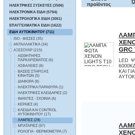
Ό
προϊόντος
ΗΛΕΚΤΡΙΚΕΣ ΣΥΣΚΕΥΕΣ (3506)
ΗΛΕΚΤΡΟΝΙΚΑ ΕΙΔΗ (5794)
ΗΛΕΚΤΡΟΛΟΓΙΚΑ ΕΙΔΗ (3061)
ΕΠΑΓΓΕΛΜΑΤΙΚΑ ΕΙΔΗ (1622)
ΕΙΔΗ ΑΥΤΟΚΙΝΗΤΟΥ (711)
ΛΑΜ
XENON 
ISO - ΦΙΣΣΕΣ (35)
ΑΝΤΑΛΛΑΚΤΙΚΑ (34)
GRC 
ΑΞΕΣΟΥΑΡ (215)
ΑΙΣΘΗΤΗΡΕΣ
ΠΑΡΚΑΡΙΣΜΑΤΟΣ (6)
LED Ψ
6000ΚΔ
ΚΑΙ Γ
ΑΣΦΑΛΕΙΕΣ (8)
ΒΑΣΕΙΣ ΣΤΗΡΙΞΗΣ
ΚΙΝΗΤΩΝ (5)
ΑΥΤΟΚ
ΔΙΑΦΟΡΑ (8)
ΗΛΕΚΤΡΙΚΑ ΠΑΡΑΘΥΡΑ (1)
ΗΛΕΚΤΡΙΚΕΣ ΚΛΕΙΔΑΡΙΕΣ (2)
ΙΜΑΝΤΕΣ - ΣΧΟΙΝΙΑ (6)
ΚΕΡΑΙΕΣ (4)
ΚΛΕΙΔΙΑ ΚΑΙ CONTROL
ΑΥΤΟΚΙΝΗΤΟΥ (17)
ΛΑΜΠΕΣ (29)
ΛΑΜ
XENON 
CAN B
ΜΠΑΤΑΡΙΕΣ (97)
ΡΟΛΟΓΙΑ - ΘΕΡΜΟΜΕΤΡΑ (7)