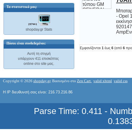
Τα στατιστικά μας:
Μπαταρ
- Ope
εκκί
92014
shopday.gr Stats
AmpEνέρ
ΣΥΜΒΑΤΟ ΤΟΝΕΡ TONER Samsung
ML-1210 ML-1250 Black 1210 1250
Πόσοι είναι συνδεδεμένοι:
Εμφανίζονται
1
έως
6
(από
6
προ
Μαύρο for ML 1210/1250 3000 σελίδες
Αυτή τη στιγμή
35,77 €
υπάρχουν 411 επισκέπτες
online στο site μας.
Copyright © 2026
shopday.gr
. Βασισμένο στο
Zen Cart.
valid xhtml
valid css
Η IP διευθυνσή σας είναι: 216.73.216.86
ΣΥΜΒΑΤΟ ΤΟΝΕΡ TONER Samsung
ML-6060D6 Black ML 6060 D6 Μαύρο
for ML 1440/1450/1451/6060 6000
Parse Time: 0.411 - Numb
σελίδες
0.138
80,91 €