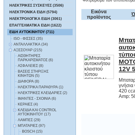
Φιλτράρισμα των αποτελεσμά
ΗΛΕΚΤΡΙΚΕΣ ΣΥΣΚΕΥΕΣ (3506)
Εικόνα
ΗΛΕΚΤΡΟΝΙΚΑ ΕΙΔΗ (5794)
Ό
προϊόντος
ΗΛΕΚΤΡΟΛΟΓΙΚΑ ΕΙΔΗ (3061)
ΕΠΑΓΓΕΛΜΑΤΙΚΑ ΕΙΔΗ (1622)
ΕΙΔΗ ΑΥΤΟΚΙΝΗΤΟΥ (711)
ISO - ΦΙΣΣΕΣ (35)
Μπατ
αυτοκινήτο
τύπου G
MOTORS G
ΑΝΤΑΛΛΑΚΤΙΚΑ (34)
ΑΞΕΣΟΥΑΡ (215)
ΑΙΣΘΗΤΗΡΕΣ
ΠΑΡΚΑΡΙΣΜΑΤΟΣ (6)
ΑΣΦΑΛΕΙΕΣ (8)
12V 
ΒΑΣΕΙΣ ΣΤΗΡΙΞΗΣ
ΚΙΝΗΤΩΝ (5)
Μπαταρ
γνήσια 
420 cca
ΔΙΑΦΟΡΑ (8)
ΗΛΕΚΤΡΙΚΑ ΠΑΡΑΘΥΡΑ (1)
ΗΛΕΚΤΡΙΚΕΣ ΚΛΕΙΔΑΡΙΕΣ (2)
Amp: 50
ΙΜΑΝΤΕΣ - ΣΧΟΙΝΙΑ (6)
ΚΕΡΑΙΕΣ (4)
ΚΛΕΙΔΙΑ ΚΑΙ CONTROL
ΑΥΤΟΚΙΝΗΤΟΥ (17)
ΛΑΜΠΕΣ (29)
ΜΠΑΤΑΡΙΕΣ (97)
BOSCH (15)