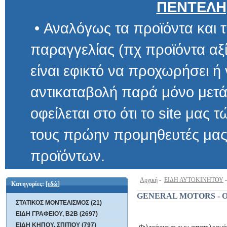
ΠΕΝΤΕΛΗ
• Αναλόγως τα προϊόντα και τ
παραγγελίας (πχ προϊόντα αξίας μ
είναι εφικτό να προχωρήσει ή να 
αντικαταβολή παρά μόνο μετά α
οφείλεται στο ότι το site μας τώρα 
τους πρώην προμηθευτές μας και
προϊόντων.
Αρχική
-
ΕΙΔΗ ΑΥΤΟΚΙΝΗΤΟΥ
Κατηγορίες:
[εδώ]
GENERAL MOTORS - O
ΣΤΑΤΙΚΟΣ ΜΟΝΤΕΛΙΣΜΟΣ (21)
ΕΙΔΗ ΓΡΑΦΕΙΟΥ, B2B (2697)
ΕΙΔΗ ΚΗΠΟΥ, ΣΠΙΤΙΟΥ (797)