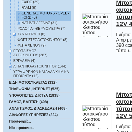
Μπατ
αυτοκινήτο
τύπου Γνή
EXIDE (39)
FAAM (6)
GENERAL MOTORS - OPEL -
FORD (6)
12V 
NAT.BAT ΑΓΓΛΙΑΣ (31)
ΡΟΛΟΓΙΑ - ΘΕΡΜΟΜΕΤΡΑ (7)
ΣΥΝΑΓΕΡΜΟΙ (8)
Γνήσια
Amp με
390 cc
ΦΟΡΤΙΣΤΕΣ ΑΥΤΟΚΙΝΗΤΟΥ (8)
ΦΩΤΑ XENON (9)
τύπου..
ΕΞΟΠΛΙΣΜΟΣ
ΑΥΤΟΚΙΝΗΤΟΥ (267)
ΕΡΓΑΛΕΙΑ (4)
ΛΙΠΑΝΤΙΚΑ ΑΥΤΟΚΙΝΗΤΟΥ (144)
ΥΓΡΑ ΦΡΕΝΩΝ ΚΑΙ ΑΛΛΑ ΧΗΜΙΚΑ
ΠΡΟΪΟΝΤΑ (12)
ΕΙΔΗ ΜΟΤΟΣΥΚΛΕΤΑΣ (332)
ΤΗΛΕΦΩΝΙΑ, INTERNET (525)
Μπατ
αυτοκινήτο
τύπου Γνή
ΥΠΟΛΟΓΙΣΤΕΣ, ΔΙΚΤΥΑ (1835)
ΓΑΜΟΣ, ΒΑΠΤΙΣΗ (408)
ΑΘΛΗΤΙΣΜΟΣ, ΔΙΑΣΚΕΔΑΣΗ (408)
12V 
ΔΙΑΦΟΡΕΣ ΥΠΗΡΕΣΙΕΣ (224)
Προσφορές...
Γνήσια
Amp με
500 cc
Νέα προϊόντα...