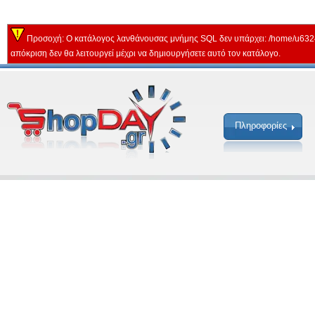
Προσοχή: Ο κατάλογος λανθάνουσας μνήμης SQL δεν υπάρχει: /home/u632
απόκριση δεν θα λειτουργεί μέχρι να δημιουργήσετε αυτό τον κατάλογο.
Πληροφορίες