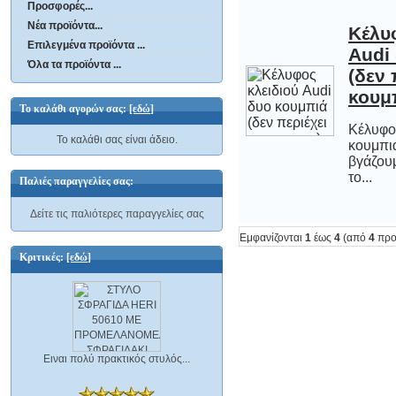
Προσφορές...
Νέα προϊόντα...
Κέλυ
Audi
(δεν
Επιλεγμένα προϊόντα ...
Όλα τα προϊόντα ...
κουμ
Το καλάθι αγορών σας:
[εδώ]
Κέλυφος
κουμπιά
βγάζου
Το καλάθι σας είναι άδειο.
το...
Παλιές παραγγελίες σας:
Δείτε τις παλιότερες παραγγελίες σας
Εμφανίζονται
1
έως
4
(από
4
προ
Κριτικές:
[εδώ]
Ειναι πολύ πρακτικός στυλός...