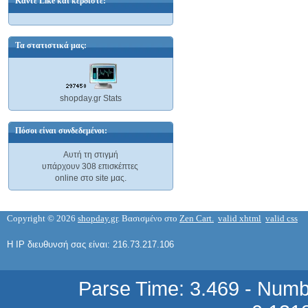
Κάντε Like και κερδίστε:
Τα στατιστικά μας:
2SJ 449 TRANSISTOR
shopday.gr Stats
2,26 €
Πόσοι είναι συνδεδεμένοι:
Αυτή τη στιγμή
υπάρχουν 308 επισκέπτες
online στο site μας.
2SK 1058 TRANSISTOR
6,00 €
Copyright © 2026
shopday.gr
. Βασισμένο στο
Zen Cart.
valid xhtml
valid css
Η IP διευθυνσή σας είναι: 216.73.217.106
Parse Time: 3.469 - Numb