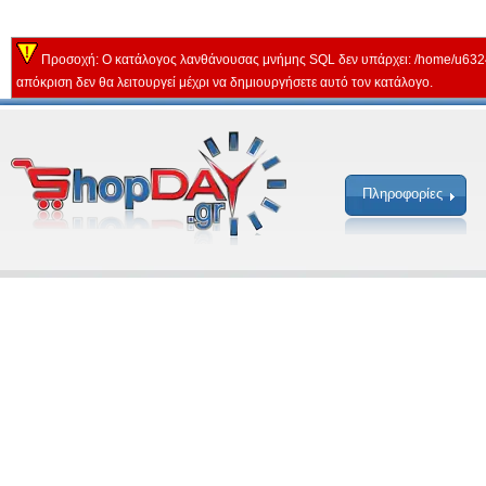
Προσοχή: Ο κατάλογος λανθάνουσας μνήμης SQL δεν υπάρχει: /home/u632
απόκριση δεν θα λειτουργεί μέχρι να δημιουργήσετε αυτό τον κατάλογο.
Πληροφορίες