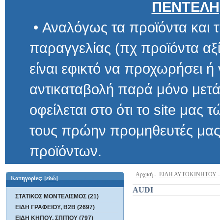
ΠΕΝΤΕΛΗ
• Αναλόγως τα προϊόντα και τ
παραγγελίας (πχ προϊόντα αξίας μ
είναι εφικτό να προχωρήσει ή να 
αντικαταβολή παρά μόνο μετά α
οφείλεται στο ότι το site μας τώρα 
τους πρώην προμηθευτές μας και
προϊόντων.
Αρχική
-
ΕΙΔΗ ΑΥΤΟΚΙΝΗΤΟΥ
Κατηγορίες:
[εδώ]
AUDI
ΣΤΑΤΙΚΟΣ ΜΟΝΤΕΛΙΣΜΟΣ (21)
ΕΙΔΗ ΓΡΑΦΕΙΟΥ, B2B (2697)
ΕΙΔΗ ΚΗΠΟΥ, ΣΠΙΤΙΟΥ (797)