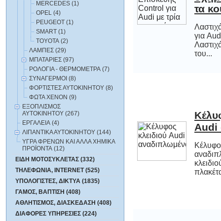
MERCEDES (1)
τα κο
OPEL (4)
PEUGEOT (1)
Λαστιχά
για Au
Λαστιχ
SMART (1)
TOYOTA (2)
ΛΑΜΠΕΣ (29)
του...
ΜΠΑΤΑΡΙΕΣ (97)
ΡΟΛΟΓΙΑ - ΘΕΡΜΟΜΕΤΡΑ (7)
ΣΥΝΑΓΕΡΜΟΙ (8)
ΦΟΡΤΙΣΤΕΣ ΑΥΤΟΚΙΝΗΤΟΥ (8)
ΦΩΤΑ XENON (9)
ΕΞΟΠΛΙΣΜΟΣ
Κέλυ
ΑΥΤΟΚΙΝΗΤΟΥ (267)
ΕΡΓΑΛΕΙΑ (4)
Audi
ΛΙΠΑΝΤΙΚΑ ΑΥΤΟΚΙΝΗΤΟΥ (144)
ΥΓΡΑ ΦΡΕΝΩΝ ΚΑΙ ΑΛΛΑ ΧΗΜΙΚΑ
Κέλυφος
αναδιπ
κλειδιο
ΠΡΟΪΟΝΤΑ (12)
ΕΙΔΗ ΜΟΤΟΣΥΚΛΕΤΑΣ (332)
ΤΗΛΕΦΩΝΙΑ, INTERNET (525)
πλακέτα
ΥΠΟΛΟΓΙΣΤΕΣ, ΔΙΚΤΥΑ (1835)
ΓΑΜΟΣ, ΒΑΠΤΙΣΗ (408)
ΑΘΛΗΤΙΣΜΟΣ, ΔΙΑΣΚΕΔΑΣΗ (408)
ΔΙΑΦΟΡΕΣ ΥΠΗΡΕΣΙΕΣ (224)