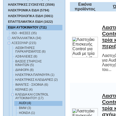
Εικόνα
ΗΛΕΚΤΡΙΚΕΣ ΣΥΣΚΕΥΕΣ (3506)
Ό
προϊόντος
ΗΛΕΚΤΡΟΝΙΚΑ ΕΙΔΗ (5794)
ΗΛΕΚΤΡΟΛΟΓΙΚΑ ΕΙΔΗ (3061)
ΕΠΑΓΓΕΛΜΑΤΙΚΑ ΕΙΔΗ (1622)
Λαστ
Cont
τρία
ΕΙΔΗ ΑΥΤΟΚΙΝΗΤΟΥ (711)
ISO - ΦΙΣΣΕΣ (35)
ΑΝΤΑΛΛΑΚΤΙΚΑ (34)
ΑΞΕΣΟΥΑΡ (215)
περιέ
ΑΙΣΘΗΤΗΡΕΣ
ΠΑΡΚΑΡΙΣΜΑΤΟΣ (6)
Λαστιχά
για Au
Λαστιχ
ΑΣΦΑΛΕΙΕΣ (8)
ΒΑΣΕΙΣ ΣΤΗΡΙΞΗΣ
ΚΙΝΗΤΩΝ (5)
του...
ΔΙΑΦΟΡΑ (8)
ΗΛΕΚΤΡΙΚΑ ΠΑΡΑΘΥΡΑ (1)
ΗΛΕΚΤΡΙΚΕΣ ΚΛΕΙΔΑΡΙΕΣ (2)
ΙΜΑΝΤΕΣ - ΣΧΟΙΝΙΑ (6)
ΚΕΡΑΙΕΣ (4)
Λαστ
Cont
τρία 
σχήμ
ΚΛΕΙΔΙΑ ΚΑΙ CONTROL
ΑΥΤΟΚΙΝΗΤΟΥ (17)
AUDI (4)
BMW (3)
HONDA (1)