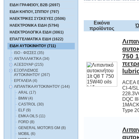
ΕΙΔΗ ΓΡΑΦΕΙΟΥ, B2B (2697)
ΕΙΔΗ ΚΗΠΟΥ, ΣΠΙΤΙΟΥ (797)
ΗΛΕΚΤΡΙΚΕΣ ΣΥΣΚΕΥΕΣ (3506)
Εικόνα
Ό
ΗΛΕΚΤΡΟΝΙΚΑ ΕΙΔΗ (5794)
προϊόντος
ΗΛΕΚΤΡΟΛΟΓΙΚΑ ΕΙΔΗ (3061)
ΕΠΑΓΓΕΛΜΑΤΙΚΑ ΕΙΔΗ (1622)
Λιπα
αυτοκινήτο
750 15W40 
πετρελαιο
ΕΙΔΗ ΑΥΤΟΚΙΝΗΤΟΥ (711)
ISO - ΦΙΣΣΕΣ (35)
ΑΝΤΑΛΛΑΚΤΙΚΑ (34)
ΑΞΕΣΟΥΑΡ (215)
lubri
ΕΞΟΠΛΙΣΜΟΣ
ΑΥΤΟΚΙΝΗΤΟΥ (267)
ΕΡΓΑΛΕΙΑ (4)
ACEA E
CI-4/
228.3
DQC II
1MACK
ΛΙΠΑΝΤΙΚΑ ΑΥΤΟΚΙΝΗΤΟΥ (144)
ARAL (17)
BMW (4)
CASTROL (30)
Type 2
ELF (9)
EMKA OILS (11)
FORD (8)
GENERAL MOTORS GM (8)
Λιπα
αυτοκινήτο
520 20W50 
πετρελαιο
MOBIL (6)