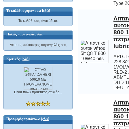
Type 2
Το καλάθι αγορών σας:
[εδώ]
Λιπα
αυτοκινήτο
800 10W40 
πετρελαιο
Το καλάθι σας είναι άδειο.
Παλιές παραγγελίες σας:
lubri
Δείτε τις παλιότερες παραγγελίες σας
API CI
228.3/229.
1VOLVO VDS-
RLD-2 , SCAN
ABMTU Type
DHD-1MACK 
Κριτικές:
[εδώ]
DEUTZ 
Ειναι πολύ πρακτικός στυλός...
Λιπα
αυτοκινήτο
860 10W40 
πετρελαιο
Προσφορές προϊόντων:
[εδώ]