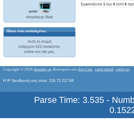
Εμφανίζονται
1
έως
6
(από
6
προ
shopday.gr Stats
ΠΡΟΣΤΑΤΕΥΤΙΚΗ ΕΠΕΝΔΥΣΗ
ΠΑΠΟΥΤΣΙΟΥ ΑΝΑΒΑΤΗ
ΜΟΤΟΣΥΚΛΕΤΑΣ-ΜΗΧΑΝΗΣ ΜΟΤΟ
Πόσοι είναι συνδεδεμένοι:
Αυτή τη στιγμή
TUCANOURBANO 0163313
υπάρχουν 422 επισκέπτες
11,09 €
online στο site μας.
Copyright © 2026
shopday.gr
. Βασισμένο στο
Zen Cart.
valid xhtml
valid css
Η IP διευθυνσή σας είναι: 216.73.217.84
ΠΡΟΣΤΑΤΕΥΤΙΚΟ ΛΕΒΙΕ FOOT-ON
ΑΝΑΒΑΤΗ ΜΟΤΟΣΥΚΛΕΤΑΣ-
ΜΗΧΑΝΗΣ ΜΟΤΟ TUCANOURBANO
Parse Time: 3.535 - Numb
0.152
314
17,14 €