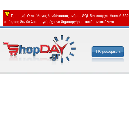
Προσοχή: Ο κατάλογος λανθάνουσας μνήμης SQL δεν υπάρχει: /home/u632
απόκριση δεν θα λειτουργεί μέχρι να δημιουργήσετε αυτό τον κατάλογο.
Πληροφορίες