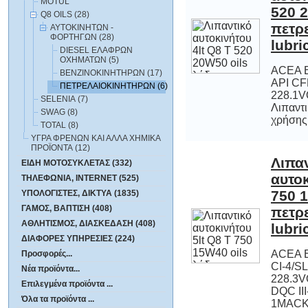
MOTUL
Q8 OILS (28)
ΑΥΤΟΚΙΝΗΤΩΝ -
ΦΟΡΤΗΓΩΝ (28)
lubri
DIESEL ΕΛΑΦΡΩΝ
ΟΧΗΜΑΤΩΝ (5)
ACEA E
API
228.1V
Λιπαντ
ΒΕΝΖΙΝΟΚΙΝΗΤΗΡΩΝ (17)
ΠΕΤΡΕΛΑΙΟΚΙΝΗΤΗΡΩΝ (6)
SELENIA (7)
SWAG (8)
χρήσης,
TOTAL (8)
ΥΓΡΑ ΦΡΕΝΩΝ ΚΑΙ ΑΛΛΑ ΧΗΜΙΚΑ
ΠΡΟΪΟΝΤΑ (12)
Λιπα
αυτοκινήτο
750 15W40 
πετρελαιο
ΕΙΔΗ ΜΟΤΟΣΥΚΛΕΤΑΣ (332)
ΤΗΛΕΦΩΝΙΑ, INTERNET (525)
ΥΠΟΛΟΓΙΣΤΕΣ, ΔΙΚΤΥΑ (1835)
ΓΑΜΟΣ, ΒΑΠΤΙΣΗ (408)
ΑΘΛΗΤΙΣΜΟΣ, ΔΙΑΣΚΕΔΑΣΗ (408)
lubri
ΔΙΑΦΟΡΕΣ ΥΠΗΡΕΣΙΕΣ (224)
ACEA E
CI-4/
228.3
DQC II
1MACK
Προσφορές...
Νέα προϊόντα...
Επιλεγμένα προϊόντα ...
Όλα τα προϊόντα ...