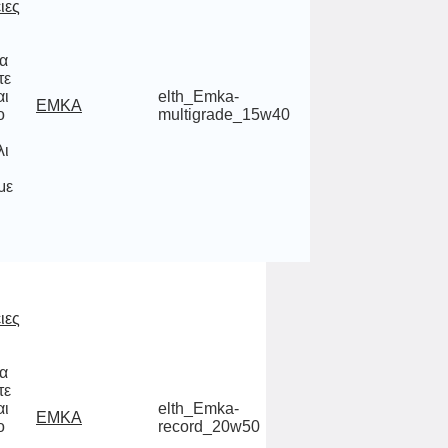
ιες
να
ίτε
και
 το
θα
άλι
κ,
elth_Emka-
EMKA
multigrade_15w40
με
ιες
να
ίτε
και
 το
θα
άλι
κ,
elth_Emka-
EMKA
record_20w50