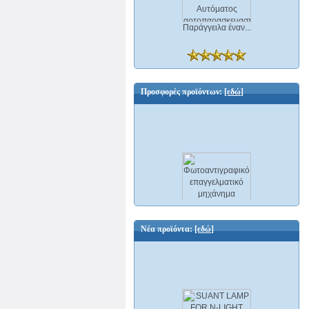
Παράγγειλα έναν...
Προσφορές προϊόντων:
[εδώ]
Φωτοαντιγραφικό επαγγελματικό
μηχάνημα scanner δικτυακό και Φαξ A3
Ricoh Aficio MP C2500 ΕΛΑΦΡΩΣ
Νέα προϊόντα:
[εδώ]
ΜΕΤΑΧΕΙΡΙΣΜΕΝΟ
3500,00 €
599,00 €
Εξοικονομείτε : 2901,00 €