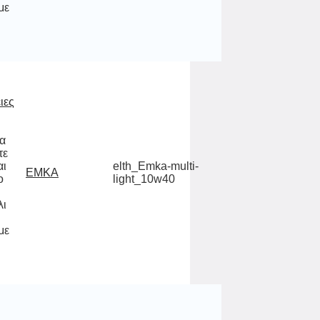
με
ιες
να
ίτε
και
 το
θα
άλι
κ,
elth_Emka-multi-
EMKA
light_10w40
με