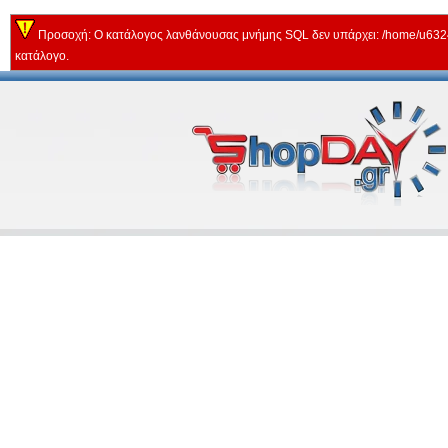
Προσοχή: Ο κατάλογος λανθάνουσας μνήμης SQL δεν υπάρχει: /home/u63243
κατάλογο.