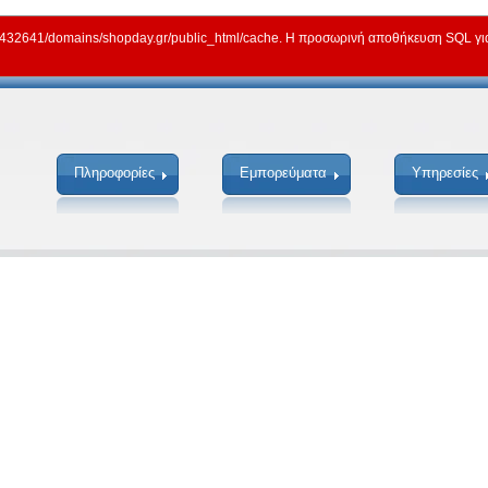
2641/domains/shopday.gr/public_html/cache. Η προσωρινή αποθήκευση SQL για γ
Πληροφορίες
Εμπορεύματα
Υπηρεσίες