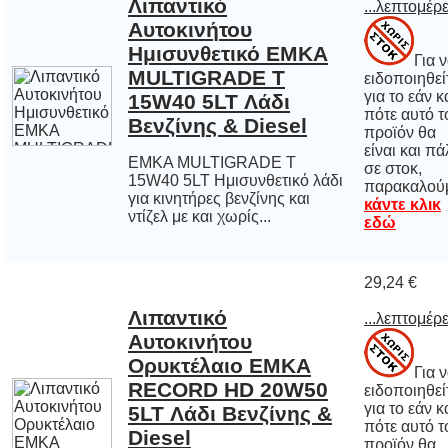
Λιπαντικό
Αυτοκινήτου
Ημισυνθετικό EMKA
MULTIGRADE T
15W40 5LT Λάδι
...λεπτομέρε
Για 
ειδοποιηθε
για το εάν 
πότε αυτό
προϊόν 
είναι και π
σε στο
Βενζίνης & Diesel
EMKA MULTIGRADE T
15W40 5LT Ημισυνθετικό λάδι
για κινητήρες βενζίνης και
παρακαλού
κάντε κλικ
ντίζελ με και χωρίς...
εδώ
29,24 €
Λιπαντικό
Αυτοκινήτου
Ορυκτέλαιο EMKA
RECORD HD 20W50
5LT Λάδι Βενζίνης &
...λεπτομέρε
Για 
ειδοποιηθε
για το εάν 
πότε αυτό
προϊόν 
είναι και π
σε στο
Diesel