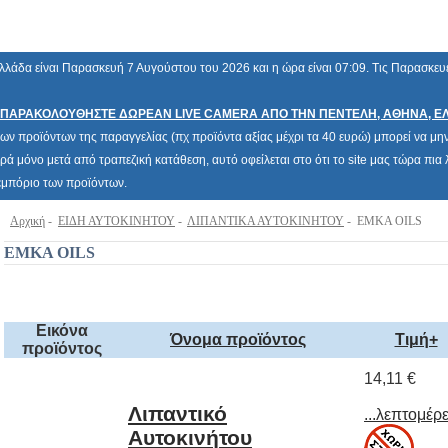
λλάδα είναι Παρασκευή 7 Αυγούστου του 2026 και η ώρα είναι 07:09. Τις Παρασκευ
ΠΑΡΑΚΟΛΟΥΘΗΣΤΕ ΔΩΡΕΑΝ LIVE CAMERA ΑΠΟ ΤΗΝ ΠΕΝΤΕΛΗ, ΑΘΗΝΑ, Ε
των προϊόντων της παραγγελίας (πχ προϊόντα αξίας μέχρι τα 40 ευρώ) μπορεί να μην 
ρά μόνο μετά από τραπεζική κατάθεση, αυτό οφείλεται στο ότι το site μας τώρα πι
 εμπόριο των προϊόντων.
Αρχική
-
ΕΙΔΗ ΑΥΤΟΚΙΝΗΤΟΥ
-
ΛΙΠΑΝΤΙΚΑ ΑΥΤΟΚΙΝΗΤΟΥ
- EMKA OILS
EMKA OILS
Εικόνα
Όνομα προϊόντος
Τιμή+
προϊόντος
14,11 €
Λιπαντικό
Αυτοκινήτου
Συνθετικό EMKA
SUPERSINT 0W40
1LT Λάδι βενζίνης &
...λεπτομέρε