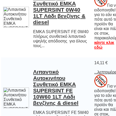
Για 
ειδοποιηθε
για το εάν 
πότε αυτό
προϊόν 
είναι και π
σε στο
diesel
EMKA SUPERSINT FE 0W40
πλήρως συνθετικό λιπαντικό
υψηλής απόδοσης για όλους
παρακαλού
κάντε κλικ
τους...
εδώ
14,11 €
Λιπαντικό
Αυτοκινήτου
Συνθετικό EMKA
SUPERSINT FE
10W60 1LT Λάδι
...λεπτομέρε
Για 
ειδοποιηθε
για το εάν 
πότε αυτό
προϊόν 
είναι και π
σε στο
βενζίνης & diesel
EMKA SUPERSINT FE 5W40
πλήρως συνθετικό λιπαντικό
υψηλής απόδοσης για όλους