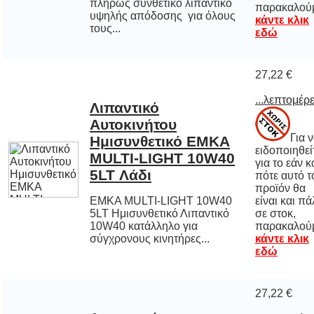
παρακαλού
κάντε κλικ
τους...
εδώ
27,22 €
...λεπτομέρε
Λιπαντικό
Αυτοκινήτου
Ημισυνθετικό EMKA
MULTI-LIGHT 10W40
Για 
ειδοποιηθε
για το εάν 
πότε αυτό
προϊόν 
είναι και π
σε στο
5LT Λάδι
EMKA MULTI-LIGHT 10W40
5LT Ημισυνθετικό Λιπαντικό
10W40 κατάλληλο για
παρακαλού
σύγχρονους κινητήρες...
κάντε κλικ
εδώ
27,22 €