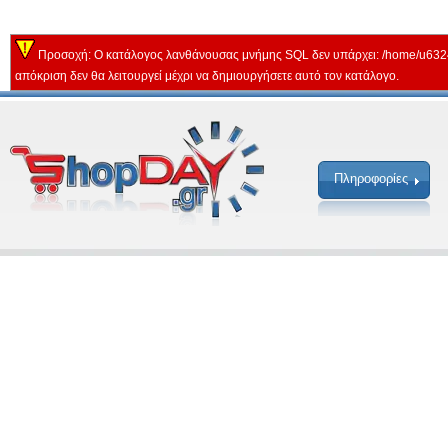
Προσοχή: Ο κατάλογος λανθάνουσας μνήμης SQL δεν υπάρχει: /home/u632
απόκριση δεν θα λειτουργεί μέχρι να δημιουργήσετε αυτό τον κατάλογο.
Πληροφορίες