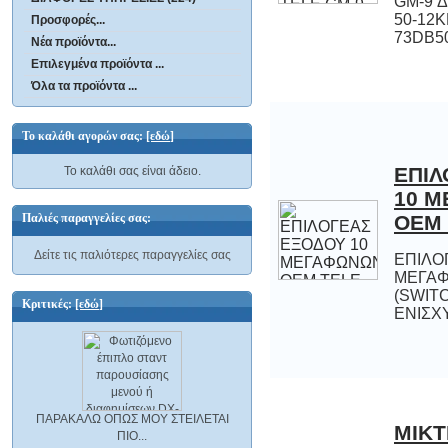
Προσφορές...
73DB5
Νέα προϊόντα...
Επιλεγμένα προϊόντα ...
Όλα τα προϊόντα ...
Το καλάθι αγορών σας:
[εδώ]
ΕΠΙΛ
10 
Το καλάθι σας είναι άδειο.
Παλιές παραγγελίες σας:
OEM 
Δείτε τις παλιότερες παραγγελίες σας
ΕΠΙΛΟ
ΜΕΓΑΦΩ
(SWIT
Κριτικές:
[εδώ]
ΕΝΙΣΧ
ΠΑΡΑΚΑΛΩ ΟΠΩΣ ΜΟΥ ΣΤΕΙΛΕΤΑΙ
MIKT
ΚΑΝ
ΠΙΟ...