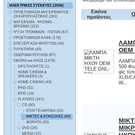
Φιλτράρισμα των αποτελεσμά
ΗΛΕΚΤΡΙΚΕΣ ΣΥΣΚΕΥΕΣ (3506)
Εικόνα
ΠΡΟΕΤΟΙΜΑΣΙΑ ΜΑΓΕΙΡΕΜΑΤΟΣ -
Ό
ΖΑΧΑΡΟΠΛΑΣΤΙΚΗΣ (261)
προϊόντος
ΜΑΓΕΙΡΕΜΑ - ΨΗΣΙΜΟ -
ΒΡΑΣΙΜΟ (322)
ΨΥΞΗ ΤΡΟΦΙΜΩΝ - ΠΟΤΩΝ (67)
ΠΡΟΕΤΟΙΜΑΣΙΑ ΚΑΦΕ (178)
ΛΑΜΠ
ΕΠΕΞΕΡΓΑΣΙΑ ΦΡΟΥΤΩΝ (40)
OEM 
ΠΛΥΝΤΗΡΙΑ (45)
ΣΙΔΕΡΩΜΑ ΡΟΥΧΩΝ (87)
ΕΙΚΟΝΑ και ΗΧΟΣ (1478)
ΛΑΜΠΑ
500 Φωτ
φί
XLR/CA
GPS ΠΛΟΗΓΟΣ (1)
HOME CINEMA &
SPEAKERS (3)
HOME-CINEMA (43)
W...
IPAD (31)
IPOD (19)
PLAYERS (187)
CD (80)
ΕΠΑΓΓΕΛΜΑΤΙΚΑ (10)
ΜΙΚΤΕΣ & ΚΟΝΣΟΛΕΣ (40)
ΜΙΚΤ
ΜΙΚΡΟΦΩΝ
ΗΧΟΥ 4 ΚΑΝ
ΜΟΝΟ OEM
ΦΟΡΗΤΑ (30)
DVD (26)
MEDIA (15)