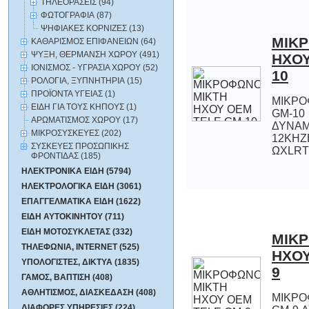
ΤΗΛΕΟΡΑΣΕΙΣ (94)
ΦΩΤΟΓΡΑΦΙΑ (87)
ΨΗΦΙΑΚΕΣ ΚΟΡΝΙΖΕΣ (13)
ΜΙΚ
ΗΧΟΥ
ΚΑΘΑΡΙΣΜΟΣ ΕΠΙΦΑΝΕΙΩΝ (64)
ΨΥΞΗ, ΘΕΡΜΑΝΣΗ ΧΩΡΟΥ (491)
ΙΟΝΙΣΜΟΣ - ΥΓΡΑΣΙΑ ΧΩΡΟΥ (52)
10
ΡΟΛΟΓΙΑ, ΞΥΠΝΗΤΗΡΙΑ (15)
ΠΡΟΪΟΝΤΑ ΥΓΕΙΑΣ (1)
ΜΙΚΡΟ
G
ΔΥΝΑΜ
12KHZΕ
ΕΙΔΗ ΓΙΑ ΤΟΥΣ ΚΗΠΟΥΣ (1)
ΑΡΩΜΑΤΙΣΜΟΣ ΧΩΡΟΥ (17)
ΜΙΚΡΟΣΥΣΚΕΥΕΣ (202)
ΣΥΣΚΕΥΕΣ ΠΡΟΣΩΠΙΚΗΣ
ΩXLRΤ
ΦΡΟΝΤΙΔΑΣ (185)
ΗΛΕΚΤΡΟΝΙΚΑ ΕΙΔΗ (5794)
ΗΛΕΚΤΡΟΛΟΓΙΚΑ ΕΙΔΗ (3061)
ΕΠΑΓΓΕΛΜΑΤΙΚΑ ΕΙΔΗ (1622)
ΕΙΔΗ ΑΥΤΟΚΙΝΗΤΟΥ (711)
ΕΙΔΗ ΜΟΤΟΣΥΚΛΕΤΑΣ (332)
ΜΙΚ
ΗΧΟΥ
ΤΗΛΕΦΩΝΙΑ, INTERNET (525)
ΥΠΟΛΟΓΙΣΤΕΣ, ΔΙΚΤΥΑ (1835)
9
ΓΑΜΟΣ, ΒΑΠΤΙΣΗ (408)
ΑΘΛΗΤΙΣΜΟΣ, ΔΙΑΣΚΕΔΑΣΗ (408)
ΜΙΚΡΟ
GM-9 
50-1
ΔΙΑΦΟΡΕΣ ΥΠΗΡΕΣΙΕΣ (224)