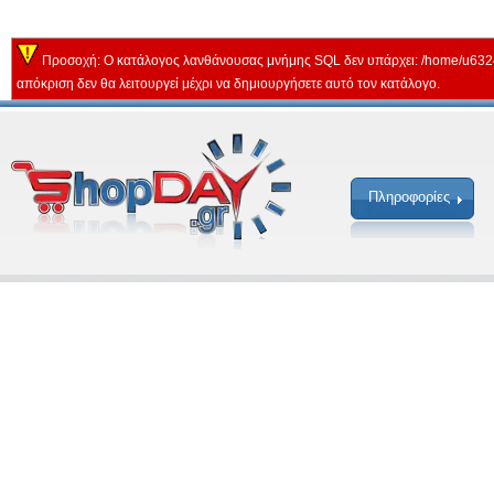
Προσοχή: Ο κατάλογος λανθάνουσας μνήμης SQL δεν υπάρχει: /home/u632
απόκριση δεν θα λειτουργεί μέχρι να δημιουργήσετε αυτό τον κατάλογο.
Πληροφορίες