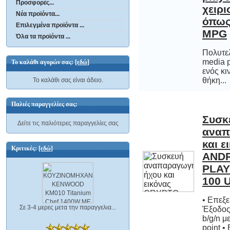
Προσφορές...
Νέα προϊόντα...
Επιλεγμένα προϊόντα ...
MPG
Όλα τα προϊόντα ...
Πολυτε
media pl
ενός κιν
Το καλάθι αγορών σας:
[εδώ]
θήκη...
Το καλάθι σας είναι άδειο.
Παλιές παραγγελίες σας:
Συσκ
αναπαραγωγ
και εικόνας
ANDROID 
PLAYER Sm
Δείτε τις παλιότερες παραγγελίες σας
Κριτικές:
[εδώ]
100 
• Επεξε
Έξοδος
b/g/n μ
Σε 3-4 μερες μετα την παραγγελια...
point •