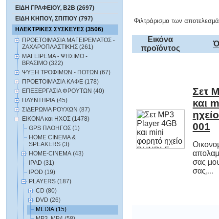
ΕΙΔΗ ΓΡΑΦΕΙΟΥ, B2B (2697)
ΕΙΔΗ ΚΗΠΟΥ, ΣΠΙΤΙΟΥ (797)
Φιλτράρισμα των αποτελεσμά
ΗΛΕΚΤΡΙΚΕΣ ΣΥΣΚΕΥΕΣ (3506)
Εικόνα
ΠΡΟΕΤΟΙΜΑΣΙΑ ΜΑΓΕΙΡΕΜΑΤΟΣ -
Ό
ΖΑΧΑΡΟΠΛΑΣΤΙΚΗΣ (261)
προϊόντος
ΜΑΓΕΙΡΕΜΑ - ΨΗΣΙΜΟ -
ΒΡΑΣΙΜΟ (322)
ΨΥΞΗ ΤΡΟΦΙΜΩΝ - ΠΟΤΩΝ (67)
ΠΡΟΕΤΟΙΜΑΣΙΑ ΚΑΦΕ (178)
Σετ 
και 
ηχεί
ΕΠΕΞΕΡΓΑΣΙΑ ΦΡΟΥΤΩΝ (40)
ΠΛΥΝΤΗΡΙΑ (45)
ΣΙΔΕΡΩΜΑ ΡΟΥΧΩΝ (87)
ΕΙΚΟΝΑ και ΗΧΟΣ (1478)
001
GPS ΠΛΟΗΓΟΣ (1)
HOME CINEMA &
Οικονομ
απολαμβ
σας μου
SPEAKERS (3)
HOME-CINEMA (43)
IPAD (31)
σας,...
IPOD (19)
PLAYERS (187)
CD (80)
DVD (26)
MEDIA (15)
MP3, MP4 (58)