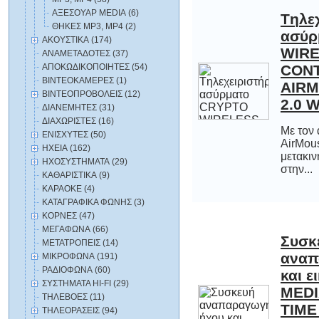
ΑΞΕΣΟΥΑΡ MEDIA (6)
Tηλε
ασύρ
WIRE
CO
AIRMO
ΘΗΚΕΣ MP3, MP4 (2)
ΑΚΟΥΣΤΙΚΑ (174)
ΑΝΑΜΕΤΑΔΟΤΕΣ (37)
ΑΠΟΚΩΔΙΚΟΠΟΙΗΤΕΣ (54)
ΒΙΝΤΕΟΚΑΜΕΡΕΣ (1)
ΒΙΝΤΕΟΠΡΟΒΟΛΕΙΣ (12)
2.0 
ΔΙΑΝΕΜΗΤΕΣ (31)
ΔΙΑΧΩΡΙΣΤΕΣ (16)
Με τον 
AirMou
μετακι
ΕΝΙΣΧΥΤΕΣ (50)
ΗΧΕΙΑ (162)
ΗΧΟΣΥΣΤΗΜΑΤΑ (29)
στην...
ΚΑΘΑΡΙΣΤΙΚΑ (9)
ΚΑΡΑΟΚΕ (4)
ΚΑΤΑΓΡΑΦΙΚΑ ΦΩΝΗΣ (3)
ΚΟΡΝΕΣ (47)
ΜΕΓΑΦΩΝΑ (66)
Συσκ
αναπαραγωγ
και εικόνας
MEDIA PLAY
TIME 260 U
ΜΕΤΑΤΡΟΠΕΙΣ (14)
ΜΙΚΡΟΦΩΝΑ (191)
ΡΑΔΙΟΦΩΝΑ (60)
ΣΥΣΤΗΜΑΤΑ HI-FI (29)
ΤΗΛΕΒΟΕΣ (11)
ΤΗΛΕΟΡΑΣΕΙΣ (94)