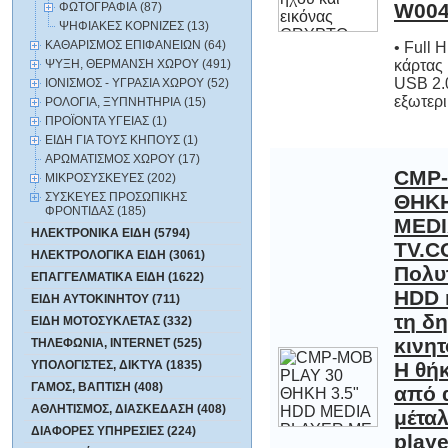
W004
ΦΩΤΟΓΡΑΦΙΑ (87)
ΨΗΦΙΑΚΕΣ ΚΟΡΝΙΖΕΣ (13)
ΚΑΘΑΡΙΣΜΟΣ ΕΠΙΦΑΝΕΙΩΝ (64)
• Full
κάρτας
USB 2
ΨΥΞΗ, ΘΕΡΜΑΝΣΗ ΧΩΡΟΥ (491)
ΙΟΝΙΣΜΟΣ - ΥΓΡΑΣΙΑ ΧΩΡΟΥ (52)
εξωτερι
ΡΟΛΟΓΙΑ, ΞΥΠΝΗΤΗΡΙΑ (15)
ΠΡΟΪΟΝΤΑ ΥΓΕΙΑΣ (1)
ΕΙΔΗ ΓΙΑ ΤΟΥΣ ΚΗΠΟΥΣ (1)
ΑΡΩΜΑΤΙΣΜΟΣ ΧΩΡΟΥ (17)
CMP-
ΘΗΚ
MEDI
TV
Πολυτ
HDD m
τη δη
κινητ
Η θήκ
από
μέταλ
playe
χειρισ
όπως
ΜΙΚΡΟΣΥΣΚΕΥΕΣ (202)
ΣΥΣΚΕΥΕΣ ΠΡΟΣΩΠΙΚΗΣ
ΦΡΟΝΤΙΔΑΣ (185)
ΗΛΕΚΤΡΟΝΙΚΑ ΕΙΔΗ (5794)
ΗΛΕΚΤΡΟΛΟΓΙΚΑ ΕΙΔΗ (3061)
ΕΠΑΓΓΕΛΜΑΤΙΚΑ ΕΙΔΗ (1622)
ΕΙΔΗ ΑΥΤΟΚΙΝΗΤΟΥ (711)
ΕΙΔΗ ΜΟΤΟΣΥΚΛΕΤΑΣ (332)
ΤΗΛΕΦΩΝΙΑ, INTERNET (525)
ΥΠΟΛΟΓΙΣΤΕΣ, ΔΙΚΤΥΑ (1835)
ΓΑΜΟΣ, ΒΑΠΤΙΣΗ (408)
ΑΘΛΗΤΙΣΜΟΣ, ΔΙΑΣΚΕΔΑΣΗ (408)
ΔΙΑΦΟΡΕΣ ΥΠΗΡΕΣΙΕΣ (224)