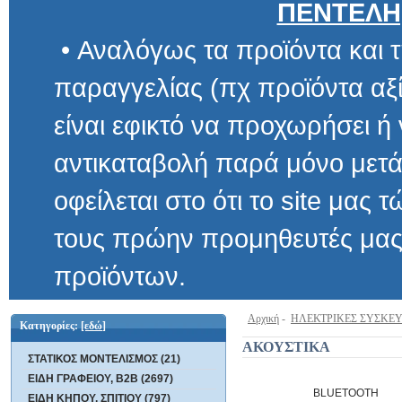
ΠΕΝΤΕΛΗ
• Αναλόγως τα προϊόντα και τ
παραγγελίας (πχ προϊόντα αξίας μ
είναι εφικτό να προχωρήσει ή να 
αντικαταβολή παρά μόνο μετά α
οφείλεται στο ότι το site μας τώρα 
τους πρώην προμηθευτές μας και
προϊόντων.
Αρχική
-
ΗΛΕΚΤΡΙΚΕΣ ΣΥΣΚΕ
Κατηγορίες:
[εδώ]
ΑΚΟΥΣΤΙΚΑ
ΣΤΑΤΙΚΟΣ ΜΟΝΤΕΛΙΣΜΟΣ (21)
ΕΙΔΗ ΓΡΑΦΕΙΟΥ, B2B (2697)
BLUETOOTH
ΕΙΔΗ ΚΗΠΟΥ, ΣΠΙΤΙΟΥ (797)