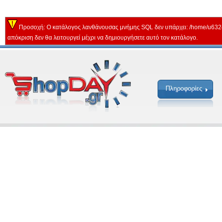
Προσοχή: Ο κατάλογος λανθάνουσας μνήμης SQL δεν υπάρχει: /home/u632
απόκριση δεν θα λειτουργεί μέχρι να δημιουργήσετε αυτό τον κατάλογο.
Πληροφορίες