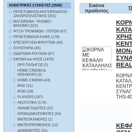
Εικόνα
ΗΛΕΚΤΡΙΚΕΣ ΣΥΣΚΕΥΕΣ (3506)
Ό
προϊόντος
ΠΡΟΕΤΟΙΜΑΣΙΑ ΜΑΓΕΙΡΕΜΑΤΟΣ -
ΖΑΧΑΡΟΠΛΑΣΤΙΚΗΣ (261)
ΚΟΡ
ΚΑΤ
ΧΡ
ΚΕ
Μ
ΣΥ
ΜΑΓΕΙΡΕΜΑ - ΨΗΣΙΜΟ -
ΒΡΑΣΙΜΟ (322)
ΨΥΞΗ ΤΡΟΦΙΜΩΝ - ΠΟΤΩΝ (67)
ΠΡΟΕΤΟΙΜΑΣΙΑ ΚΑΦΕ (178)
ΕΠΕΞΕΡΓΑΣΙΑ ΦΡΟΥΤΩΝ (40)
ΠΛΥΝΤΗΡΙΑ (45)
ΣΙΔΕΡΩΜΑ ΡΟΥΧΩΝ (87)
ΕΙΚΟΝΑ και ΗΧΟΣ (1478)
REAL
GPS ΠΛΟΗΓΟΣ (1)
HOME CINEMA &
SPEAKERS (3)
ΚΟΡΝΑ
ΚΑΤΑΛΛΗ
ΚΕΝΤΡ
ΣΥΝΑΓΕ
HOME-CINEMA (43)
IPAD (31)
IPOD (19)
THS-40.
PLAYERS (187)
ΑΚΟΥΣΤΙΚΑ (174)
ΑΝΑΜΕΤΑΔΟΤΕΣ (37)
ΑΠΟΚΩΔΙΚΟΠΟΙΗΤΕΣ (54)
ΒΙΝΤΕΟΚΑΜΕΡΕΣ (1)
ΚΕΦ
ΒΙΝΤΕΟΠΡΟΒΟΛΕΙΣ (12)
ΔΙΑΝΕΜΗΤΕΣ (31)