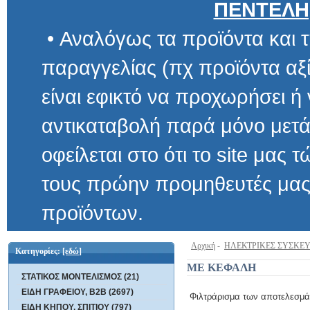
ΠΕΝΤΕΛΗ
• Αναλόγως τα προϊόντα και τ
παραγγελίας (πχ προϊόντα αξίας μ
είναι εφικτό να προχωρήσει ή να 
αντικαταβολή παρά μόνο μετά α
οφείλεται στο ότι το site μας τώρα 
τους πρώην προμηθευτές μας και
προϊόντων.
Αρχική
-
ΗΛΕΚΤΡΙΚΕΣ ΣΥΣΚΕ
Κατηγορίες:
[εδώ]
ΜΕ ΚΕΦΑΛΗ
ΣΤΑΤΙΚΟΣ ΜΟΝΤΕΛΙΣΜΟΣ (21)
ΕΙΔΗ ΓΡΑΦΕΙΟΥ, B2B (2697)
Φιλτράρισμα των αποτελεσμά
ΕΙΔΗ ΚΗΠΟΥ, ΣΠΙΤΙΟΥ (797)