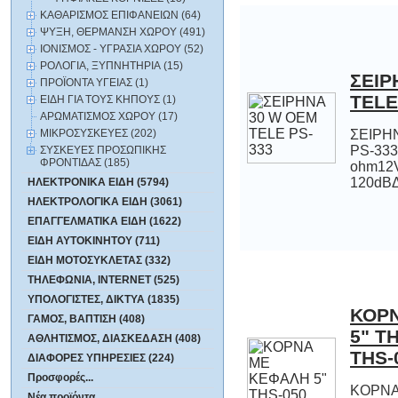
ΚΑΘΑΡΙΣΜΟΣ ΕΠΙΦΑΝΕΙΩΝ (64)
ΨΥΞΗ, ΘΕΡΜΑΝΣΗ ΧΩΡΟΥ (491)
ΙΟΝΙΣΜΟΣ - ΥΓΡΑΣΙΑ ΧΩΡΟΥ (52)
ΡΟΛΟΓΙΑ, ΞΥΠΝΗΤΗΡΙΑ (15)
ΣΕΙΡ
ΠΡΟΪΟΝΤΑ ΥΓΕΙΑΣ (1)
TELE
ΕΙΔΗ ΓΙΑ ΤΟΥΣ ΚΗΠΟΥΣ (1)
ΑΡΩΜΑΤΙΣΜΟΣ ΧΩΡΟΥ (17)
ΜΙΚΡΟΣΥΣΚΕΥΕΣ (202)
ΣΕΙΡΗ
PS-3
ohm1
ΣΥΣΚΕΥΕΣ ΠΡΟΣΩΠΙΚΗΣ
ΦΡΟΝΤΙΔΑΣ (185)
120dBΔ
ΗΛΕΚΤΡΟΝΙΚΑ ΕΙΔΗ (5794)
ΗΛΕΚΤΡΟΛΟΓΙΚΑ ΕΙΔΗ (3061)
ΕΠΑΓΓΕΛΜΑΤΙΚΑ ΕΙΔΗ (1622)
ΕΙΔΗ ΑΥΤΟΚΙΝΗΤΟΥ (711)
ΕΙΔΗ ΜΟΤΟΣΥΚΛΕΤΑΣ (332)
ΤΗΛΕΦΩΝΙΑ, INTERNET (525)
ΥΠΟΛΟΓΙΣΤΕΣ, ΔΙΚΤΥΑ (1835)
ΚΟΡ
5" 
ΓΑΜΟΣ, ΒΑΠΤΙΣΗ (408)
ΑΘΛΗΤΙΣΜΟΣ, ΔΙΑΣΚΕΔΑΣΗ (408)
THS-
ΔΙΑΦΟΡΕΣ ΥΠΗΡΕΣΙΕΣ (224)
Προσφορές...
ΚΟΡΝΑ
050 TE
ΜΕ ΚΕ
Νέα προϊόντα...