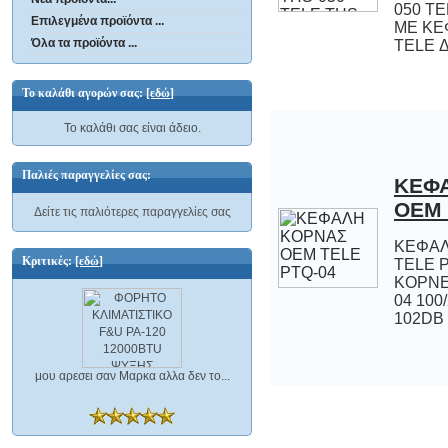
Επιλεγμένα προϊόντα ...
Όλα τα προϊόντα ...
TELE Δι
Το καλάθι αγορών σας:
[εδώ]
Το καλάθι σας είναι άδειο.
Παλιές παραγγελίες σας:
ΚΕΦ
OEM 
Δείτε τις παλιότερες παραγγελίες σας
ΚΕΦΑΛ
TELE P
ΚΟΡΝΕ
04 100/
Κριτικές:
[εδώ]
102DB 
μου αρεσει σαν Μαρκα αλλα δεν το...