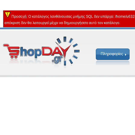
Προσοχή: Ο κατάλογος λανθάνουσας μνήμης SQL δεν υπάρχει: /home/u632
απόκριση δεν θα λειτουργεί μέχρι να δημιουργήσετε αυτό τον κατάλογο.
Πληροφορίες