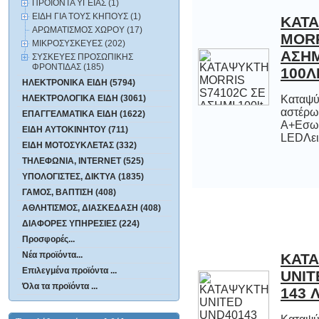
ΠΡΟΪΟΝΤΑ ΥΓΕΙΑΣ (1)
ΕΙΔΗ ΓΙΑ ΤΟΥΣ ΚΗΠΟΥΣ (1)
ΚΑΤ
MORRIS
ΑΣΗΜΙ 10
ΑΡΩΜΑΤΙΣΜΟΣ ΧΩΡΟΥ (17)
ΜΙΚΡΟΣΥΣΚΕΥΕΣ (202)
ΣΥΣΚΕΥΕΣ ΠΡΟΣΩΠΙΚΗΣ
ΦΡΟΝΤΙΔΑΣ (185)
100Λ
ΗΛΕΚΤΡΟΝΙΚΑ ΕΙΔΗ (5794)
ΗΛΕΚΤΡΟΛΟΓΙΚΑ ΕΙΔΗ (3061)
Καταψύ
αστέρωνΕ
Α+Εσωτε
ΕΠΑΓΓΕΛΜΑΤΙΚΑ ΕΙΔΗ (1622)
ΕΙΔΗ ΑΥΤΟΚΙΝΗΤΟΥ (711)
LEDΛειτ
ΕΙΔΗ ΜΟΤΟΣΥΚΛΕΤΑΣ (332)
ΤΗΛΕΦΩΝΙΑ, INTERNET (525)
ΥΠΟΛΟΓΙΣΤΕΣ, ΔΙΚΤΥΑ (1835)
ΓΑΜΟΣ, ΒΑΠΤΙΣΗ (408)
ΑΘΛΗΤΙΣΜΟΣ, ΔΙΑΣΚΕΔΑΣΗ (408)
ΔΙΑΦΟΡΕΣ ΥΠΗΡΕΣΙΕΣ (224)
Προσφορές...
Νέα προϊόντα...
ΚΑΤ
UNITE
Επιλεγμένα προϊόντα ...
Όλα τα προϊόντα ...
143 