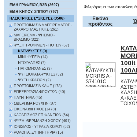
ΕΙΔΗ ΓΡΑΦΕΙΟΥ, B2B (2697)
Φιλτράρισμα των αποτελεσμά
ΕΙΔΗ ΚΗΠΟΥ, ΣΠΙΤΙΟΥ (797)
Εικόνα
ΗΛΕΚΤΡΙΚΕΣ ΣΥΣΚΕΥΕΣ (3506)
Ό
προϊόντος
ΠΡΟΕΤΟΙΜΑΣΙΑ ΜΑΓΕΙΡΕΜΑΤΟΣ -
ΖΑΧΑΡΟΠΛΑΣΤΙΚΗΣ (261)
ΜΑΓΕΙΡΕΜΑ - ΨΗΣΙΜΟ -
ΒΡΑΣΙΜΟ (322)
ΨΥΞΗ ΤΡΟΦΙΜΩΝ - ΠΟΤΩΝ (67)
ΚΑΤ
MORRIS
100lt
ΚΑΤΑΨΥΚΤΕΣ (9)
ΜΙΝΙ ΨΥΓΕΙΑ (14)
ΝΤΟΥΛΑΠΕΣ (7)
ΠΑΓΟΜΗΧΑΝΕΣ (3)
100Λ
ΨΥΓΕΙΟΚΑΤΑΨΥΚΤΕΣ (32)
ΨΥΞΗ ΚΡΑΣΙΩΝ (2)
ΚΑΤΑΨ
ΑΣΤΕΡ
Κ
Α+ΚΛΕΙ
ΠΡΟΕΤΟΙΜΑΣΙΑ ΚΑΦΕ (178)
ΕΠΕΞΕΡΓΑΣΙΑ ΦΡΟΥΤΩΝ (40)
ΠΛΥΝΤΗΡΙΑ (45)
ΤΟΙΧΩΜ
ΣΙΔΕΡΩΜΑ ΡΟΥΧΩΝ (87)
ΕΙΚΟΝΑ και ΗΧΟΣ (1478)
ΚΑΘΑΡΙΣΜΟΣ ΕΠΙΦΑΝΕΙΩΝ (64)
ΨΥΞΗ, ΘΕΡΜΑΝΣΗ ΧΩΡΟΥ (491)
ΙΟΝΙΣΜΟΣ - ΥΓΡΑΣΙΑ ΧΩΡΟΥ (52)
ΡΟΛΟΓΙΑ, ΞΥΠΝΗΤΗΡΙΑ (15)