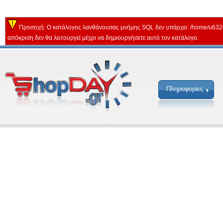
Προσοχή: Ο κατάλογος λανθάνουσας μνήμης SQL δεν υπάρχει: /home/u632
απόκριση δεν θα λειτουργεί μέχρι να δημιουργήσετε αυτό τον κατάλογο.
Πληροφορίες