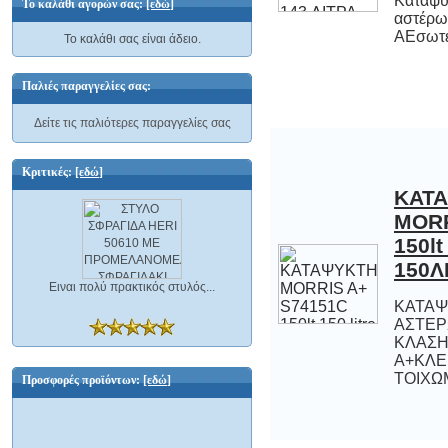
Καταψύ
αστέρωνΕ
Το καλάθι αγορών σας:
[εδώ]
ΑΕσωτερ
Το καλάθι σας είναι άδειο.
Παλιές παραγγελίες σας:
Δείτε τις παλιότερες παραγγελίες σας
Κριτικές:
[εδώ]
ΚΑΤ
MORRIS
150lt
150Λ
Ειναι πολύ πρακτικός στυλός...
ΚΑΤΑΨ
ΑΣΤΕΡ
Κ
Α+ΚΛΕΙ
ΤΟΙΧΩΜ
Προσφορές προϊόντων:
[εδώ]